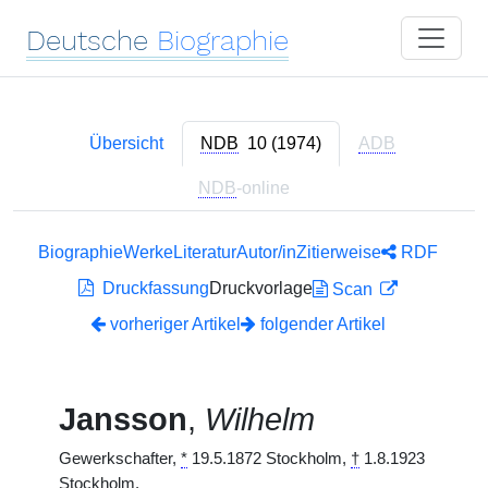
Deutsche
Biographie
Übersicht
NDB
10 (1974)
ADB
NDB
-online
Biographie
Werke
Literatur
Autor/in
Zitierweise
RDF
Druckfassung
Druckvorlage
Scan
vorheriger Artikel
folgender Artikel
Jansson
,
Wilhelm
Gewerkschafter,
*
19.5.1872 Stockholm,
†
1.8.1923
Stockholm.