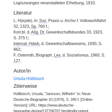
Logiszwanges veranstalteten Erhebung, 1910.
Literatur
L. H(eyde), in:
Soz.
Praxis u. Archiv f. Volkswohlfahrt
32, 1323,
Sp.
760 f.;
Korr.bl. d.
Allg.
Dt.
Gewerkschaftsbundes 33, 1923,
S. 375 f.;
Internat.
Hdwb.
d. Gewerkschaftswesens, 1930, S.
862;
F. Osterroth, Biograph.
Lex.
d. Sozialismus, 1960, S.
127.
Autor/in
Ursula Hüllbüsch
Zitierweise
Hüllbüsch, Ursula, "Jansson, Wilhelm" in: Neue
Deutsche Biographie 10 (1974), S. 345 f. [Online-
Version]; URL: https://www.deutsche-
biographie.de/gnd137706707.html#ndbcontent