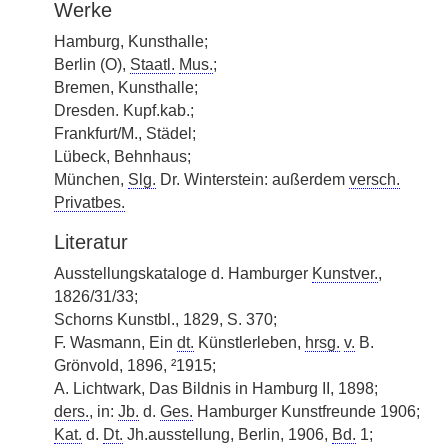
Werke
Hamburg, Kunsthalle;
Berlin (O),
Staatl.
Mus.
;
Bremen, Kunsthalle;
Dresden. Kupf.kab.;
Frankfurt/M., Städel;
Lübeck, Behnhaus;
München,
Slg.
Dr. Winterstein: außerdem
versch.
Privatbes.
Literatur
Ausstellungskataloge d. Hamburger
Kunstver.
,
1826/31/33;
Schorns Kunstbl., 1829, S. 370;
F. Wasmann, Ein
dt.
Künstlerleben,
hrsg.
v.
B.
Grönvold, 1896, ²1915;
A. Lichtwark, Das Bildnis in Hamburg II, 1898;
ders.
, in:
Jb.
d.
Ges.
Hamburger Kunstfreunde 1906;
Kat.
d.
Dt.
Jh.ausstellung, Berlin, 1906,
Bd.
1;