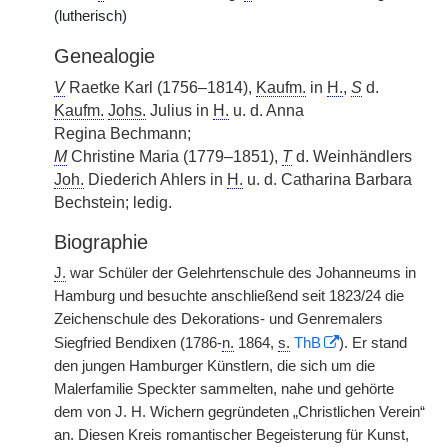
(lutherisch)
Genealogie
V
Raetke Karl (1756–1814),
Kaufm.
in
H.
,
S
d.
Kaufm.
Johs.
Julius in
H.
u. d. Anna
Regina
|
Bechmann;
M
Christine Maria (1779–1851),
T
d. Weinhändlers
Joh.
Diederich Ahlers in
H.
u. d. Catharina Barbara
Bechstein; ledig.
Biographie
J.
war Schüler der Gelehrtenschule des Johanneums in
Hamburg und besuchte anschließend seit 1823/24 die
Zeichenschule des Dekorations- und Genremalers
Siegfried Bendixen (1786-
n.
1864,
s.
ThB
). Er stand
den jungen Hamburger Künstlern, die sich um die
Malerfamilie Speckter sammelten, nahe und gehörte
dem von J. H. Wichern gegründeten „Christlichen Verein“
an. Diesen Kreis romantischer Begeisterung für Kunst,