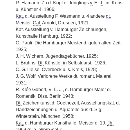
R. Hamann, Zu d. Kopf e. Jünglings
v.
E.
J.
, in: Kunst
u. Künstler 4, 1906;
Kat.
d. Ausstellung F. Wasmann u. 4 andere
dt.
Meister,
Gal.
Arnold, Dresden, 1921;
Kat.
Ausstellung
v.
Hamburger Zeichnungen,
Kunsthalle Hamburg, 1922;
G. Pauli, Die Hamburger Meister d. guten alten Zeit,
1925;
J. H. Wichern, Jugendtagebücher, 1925;
L. Bruhns,
Dt.
Künstler in Selbstdarst., 1926;
C. G. Heise, Overbeck u. s. Kreis, 1928;
J. G. Wolf, Verlorene Werke
dt.
romant. Malerei,
1931;
R. Klée Gobert, V. E.
J.
, e. Hamburger Maler d.
Romantik,
Diss.
Berlin 1943;
Dt.
Zeichenkunst d. Goethezeit, Ausstellungskat. d.
Handzeichnungen u. Aquarelle aus d.
Slg.
Winterstein, München, 1958;
Kat.
d. Hamburger Kunsthalle, Meister d. 19.
Jh.
,
1969
(
s. a.
ältere
Kat.
)
;