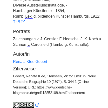
Diverse Ausstellungskataloge. -
Hamburger Künstlerlex., 1854;
Rump,
Lex.
d. bildenden Künstler Hamburgs, 1912;
ThB
.
Porträts
Zeichnungen
v.
J.
Gensler, F. Heesche,
J.
K. Koch u.
Schnorr
v.
Carolsfeld (Hamburg, Kunsthalle).
Autor/in
Renata Klée Gobert
Zitierweise
Gobert, Renata Klée, "Janssen, Victor Emil" in: Neue
Deutsche Biographie 10 (1974), S. 344 f. [Online-
Version]; URL: https://www.deutsche-
biographie.de/gnd118852108.html#ndbcontent