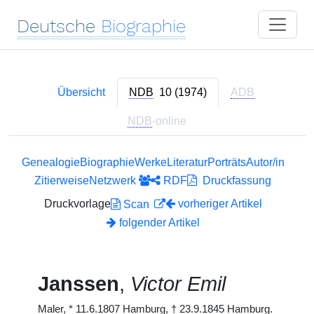
Deutsche
Biographie
Übersicht
NDB
10 (1974)
ADB
NDB
-online
Genealogie
Biographie
Werke
Literatur
Porträts
Autor/in
Zitierweise
Netzwerk
RDF
Druckfassung
Druckvorlage
vorheriger Artikel
Scan
folgender Artikel
Janssen
,
Victor Emil
Maler,
*
11.6.1807 Hamburg,
†
23.9.1845 Hamburg.