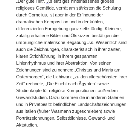
„Der gute Hirt“,
J.
s einziges hinterlassenes großes
religiöses Gemälde, verrät am stärksten die Schulung
durch Cornelius, ist aber in der Erfindung der
dramatischen Komposition und in der kühlen,
differenzierten Farbgebung ganz selbständig. Kleinere,
zufällig erhaltene Bilder und Ölskizzen bestätigen die
ursprüngliche malerische Begabung
J.
s. Wesentlich sind
auch die Zeichnungen, charakteristisch in ihrer zarten,
klaren Strichführung, in ihrem gespannten
Linienrhythmus und ihrer Abstraktion. Von seinen
Zeichnungen sind zu nennen: „Christus und Maria am
Ostermorgen“, die Lichtwark „zu den allerschönsten ihrer
Zeit“ rechnete, „Die Flucht nach Ägypten“ sowie
Studienköpfe für religiöse Kompositionen, außerdem
Gewandstudien. Dazu kommen die in anderen Galerien
und in Privatbesitz befindlichen Landschaftszeichnungen
aus Italien (früher Wasmann zugeschrieben) sowie
Porträtzeichnungen, Selbstbildnisse, Gewand- und
Aktstudien.