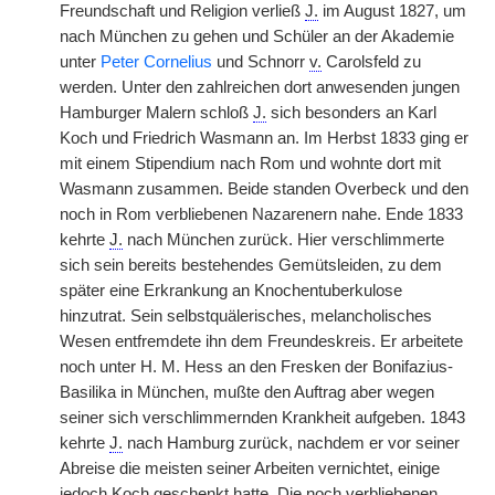
Freundschaft und Religion verließ
J.
im August 1827, um
nach München zu gehen und Schüler an der Akademie
unter
Peter Cornelius
und Schnorr
v.
Carolsfeld zu
werden. Unter den zahlreichen dort anwesenden jungen
Hamburger Malern schloß
J.
sich besonders an Karl
Koch und Friedrich Wasmann an. Im Herbst 1833 ging er
mit einem Stipendium nach Rom und wohnte dort mit
Wasmann zusammen. Beide standen Overbeck und den
noch in Rom verbliebenen Nazarenern nahe. Ende 1833
kehrte
J.
nach München zurück. Hier verschlimmerte
sich sein bereits bestehendes Gemütsleiden, zu dem
später eine Erkrankung an Knochentuberkulose
hinzutrat. Sein selbstquälerisches, melancholisches
Wesen entfremdete ihn dem Freundeskreis. Er arbeitete
noch unter H. M. Hess an den Fresken der Bonifazius-
Basilika in München, mußte den Auftrag aber wegen
seiner sich verschlimmernden Krankheit aufgeben. 1843
kehrte
J.
nach Hamburg zurück, nachdem er vor seiner
Abreise die meisten seiner Arbeiten vernichtet, einige
jedoch Koch geschenkt hatte. Die noch verbliebenen