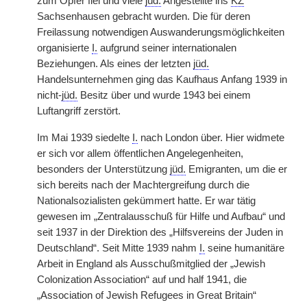
zum Opfer fiel und viele
jüd.
Angestellte ins
KZ
Sachsenhausen gebracht wurden. Die für deren
Freilassung notwendigen Auswanderungsmöglichkeiten
organisierte
I.
aufgrund seiner internationalen
Beziehungen. Als eines der letzten
jüd.
Handelsunternehmen ging das Kaufhaus Anfang 1939 in
nicht-
jüd.
Besitz über und wurde 1943 bei einem
Luftangriff zerstört.
Im Mai 1939 siedelte
I.
nach London über. Hier widmete
er sich vor allem öffentlichen Angelegenheiten,
besonders der Unterstützung
jüd.
Emigranten, um die er
sich bereits nach der Machtergreifung durch die
Nationalsozialisten gekümmert hatte. Er war tätig
gewesen im „Zentralausschuß für Hilfe und Aufbau“ und
seit 1937 in der Direktion des „Hilfsvereins der Juden in
Deutschland“. Seit Mitte 1939 nahm
I.
seine humanitäre
Arbeit in England als Ausschußmitglied der „Jewish
Colonization Association“ auf und half 1941, die
„Association of Jewish Refugees in Great Britain“