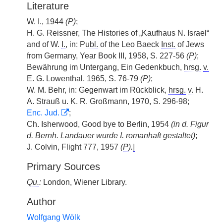
Literature
W.
I.
, 1944
(
P
)
;
H. G. Reissner, The Histories of „Kaufhaus N. Israel“
and of W.
I.
, in:
Publ.
of the Leo Baeck
Inst.
of Jews
from Germany, Year Book III, 1958, S. 227-56
(
P
)
;
Bewährung im Untergang, Ein Gedenkbuch,
hrsg.
v.
E. G. Lowenthal, 1965, S. 76-79
(
P
)
;
W. M. Behr, in: Gegenwart im Rückblick,
hrsg.
v.
H.
A. Strauß u. K. R. Großmann, 1970, S. 296-98;
Enc. Jud.
;
Ch. Isherwood, Good bye to Berlin, 1954
(in d. Figur
d.
Bernh.
Landauer wurde
I.
romanhaft gestaltet)
;
J. Colvin, Flight 777, 1957
(
P
).
|
Primary Sources
Qu.
:
London, Wiener Library.
Author
Wolfgang Wölk