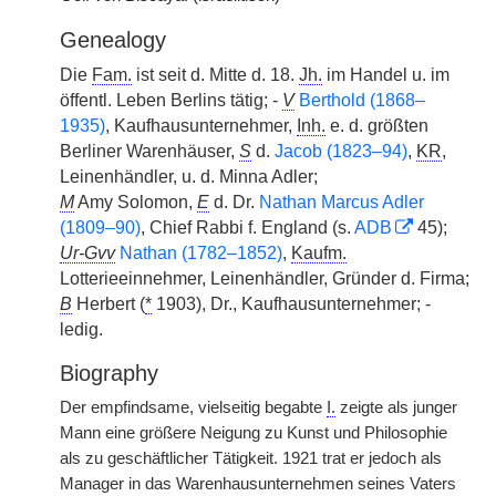
Genealogy
Die
Fam.
ist seit d. Mitte d. 18.
Jh.
im Handel u. im
öffentl. Leben Berlins tätig; -
V
Berthold (1868–
1935)
, Kaufhausunternehmer,
Inh.
e. d. größten
Berliner Warenhäuser,
S
d.
Jacob (1823–94)
,
KR
,
Leinenhändler, u. d. Minna Adler;
M
Amy Solomon,
E
d. Dr.
Nathan Marcus Adler
(1809–90)
, Chief Rabbi f. England (s.
ADB
45);
Ur-Gvv
Nathan (1782–1852)
,
Kaufm.
Lotterieeinnehmer, Leinenhändler, Gründer d. Firma;
B
Herbert (
*
1903), Dr., Kaufhausunternehmer; -
ledig.
Biography
Der empfindsame, vielseitig begabte
I.
zeigte als junger
Mann eine größere Neigung zu Kunst und Philosophie
als zu geschäftlicher Tätigkeit. 1921 trat er jedoch als
Manager in das Warenhausunternehmen seines Vaters