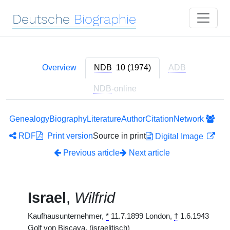
Deutsche
Biographie
Overview
NDB
10 (1974)
ADB
NDB
-online
Genealogy
Biography
Literature
Author
Citation
Network
RDF
Print version
Source in print
Digital Image
Previous article
Next article
Israel
,
Wilfrid
Kaufhausunternehmer,
*
11.7.1899 London,
†
1.6.1943
Golf von Biscaya. (israelitisch)