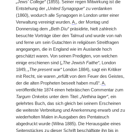
„Jews' College“
(1855). Seiner regen Mitwirkung ist die
Entstehung der
„United Synagogue“
zu verdanken
(1860), wodurch alle Synagogen in London unter einer
Verwaltung vereinigt wurden.
A.
, der Montag und
Donnerstag dem
„Beth Dìu“
präsidirte, hielt zahlreich
besuchte Vorträge über den Talmud und wurde von nah
und ferne um sein Gutachten in religiösen Streitfragen
angegangen, die in England wie im Auslande hoch
geschätzt waren. Von seinen Predigten, von welchen
einige erschienen sind (
„The Jewish Faithe“
, London
1849,
„The present war“
London 1884), sagt ein Kritiker
mit Recht, sie waren „erfüllt von dem Feuer des Geistes,
der die alten Propheten beseelt haben muß“.
A.
veröffentlichte 1874 einen hebräischen Commentar zum
Targum Onkelos
unter dem Titel:
„Nethina lager“
, ein
gelehrtes Buch, das sich gleich bei seinem Erscheinen
die weiteste Verbreitung und Anerkennung erwarb und zu
wiederholten Malen in Ausgaben des Pentateuch
abgedruckt wurde (Wilna 1885). Die Herausgabe eines
Seitenstückes zu dieser Schrift beschäftigte ihn bis in