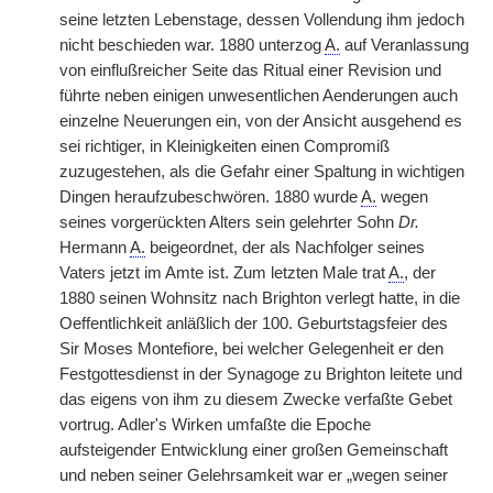
seine letzten Lebenstage, dessen Vollendung ihm jedoch
nicht beschieden war. 1880 unterzog
A.
auf Veranlassung
von einflußreicher Seite das Ritual einer Revision und
führte neben einigen unwesentlichen Aenderungen auch
einzelne Neuerungen ein, von der Ansicht ausgehend es
sei richtiger, in Kleinigkeiten einen Compromiß
zuzugestehen, als die Gefahr einer Spaltung in wichtigen
Dingen heraufzubeschwören. 1880 wurde
A.
wegen
seines vorgerückten Alters sein gelehrter Sohn
Dr.
Hermann
A.
beigeordnet, der als Nachfolger seines
Vaters jetzt im Amte ist. Zum letzten Male trat
A.
, der
1880 seinen Wohnsitz nach Brighton verlegt hatte, in die
Oeffentlichkeit anläßlich der 100. Geburtstagsfeier des
Sir Moses Montefiore, bei welcher Gelegenheit er den
Festgottesdienst in der Synagoge zu Brighton leitete und
das eigens von ihm zu diesem Zwecke verfaßte Gebet
vortrug. Adler's Wirken umfaßte die Epoche
aufsteigender Entwicklung einer großen Gemeinschaft
und neben seiner Gelehrsamkeit war er „wegen seiner