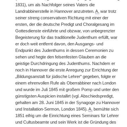
1831), um als Nachfolger seines Vaters die
Landrabbinerstelle in Hannover anzutreten.
A.
war trotz
seiner streng conservativen Richtung mit einer der
ersten, der die deutsche Predigt und Choralgesang im
Gottesdienste einführte und obzwar, von unbegrenzter
Begeisterung für das traditionelle Judenthum erfüllt, war
er doch weit entfernt davon, den Ausgangs- und
Endpunkt des Judenthums in dessen Ceremonien zu
sehen und hegte den felsenfesten Glauben an die
geistige Durchdringung des Judenthums. Nachdem er
noch in Hannover die erste Anregung zur Errichtung der
„Bildungsanstalt für jüdische Lehrer“ gegeben, folgte er
einem ehrenvollen Rufe als Oberrabbiner nach London
und wurde im Juli 1845 mit großem Pomp und unter den
günstigsten Auspicien installirt (vgl. Abschiedspredigt,
gehalten am 28. Juni 1845 in der Synagoge zu Hannover
und Installation-Sermon, London 1845).
A.
bemühte sich
1851 eifrig um die Einrichtung eines Seminars für Lehrer
und Cultusbeamte und sein Werk ist die Gründung des