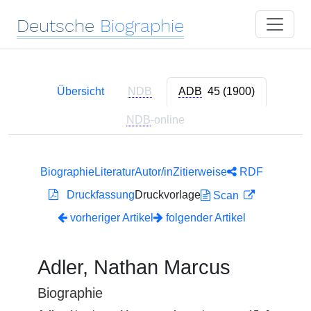
Deutsche
Biographie
Übersicht
NDB
ADB
45 (1900)
NDB
-online
Biographie
Literatur
Autor/in
Zitierweise
RDF
Druckfassung
Druckvorlage
Scan
vorheriger Artikel
folgender Artikel
Adler, Nathan Marcus
Biographie