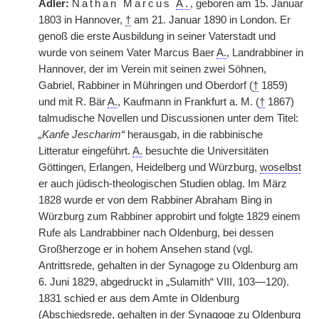
Adler:
Nathan Marcus
A.
, geboren am 15. Januar
1803 in Hannover,
†
am 21. Januar 1890 in London. Er
genoß die erste Ausbildung in seiner Vaterstadt und
wurde von seinem Vater Marcus Baer
A.
, Landrabbiner in
Hannover, der im Verein mit seinen zwei Söhnen,
Gabriel, Rabbiner in Mühringen und Oberdorf (
†
1859)
und mit R. Bär
A.
, Kaufmann in Frankfurt a. M. (
†
1867)
talmudische Novellen und Discussionen unter dem Titel:
„Kanfe Jescharim“
herausgab, in die rabbinische
Litteratur eingeführt.
A.
besuchte die Universitäten
Göttingen, Erlangen, Heidelberg und Würzburg,
woselbst
er auch jüdisch-theologischen Studien oblag. Im März
1828 wurde er von dem Rabbiner Abraham Bing in
Würzburg zum Rabbiner approbirt und folgte 1829 einem
Rufe als Landrabbiner nach Oldenburg, bei dessen
Großherzoge er in hohem Ansehen stand (vgl.
Antrittsrede, gehalten in der Synagoge zu Oldenburg am
6. Juni 1829, abgedruckt in „Sulamith“ VIII, 103—120).
1831 schied er aus dem Amte in Oldenburg
(Abschiedsrede, gehalten in der Synagoge zu Oldenburg