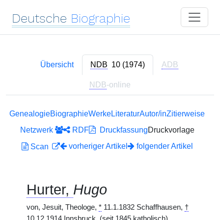
Deutsche
Biographie
Übersicht
NDB
10 (1974)
ADB
NDB
-online
Genealogie
Biographie
Werke
Literatur
Autor/in
Zitierweise
Netzwerk
RDF
Druckfassung
Druckvorlage
vorheriger Artikel
folgender Artikel
Scan
Hurter,
Hugo
von, Jesuit, Theologe,
*
11.1.1832 Schaffhausen,
†
10.12.1914 Innsbruck. (seit 1845 katholisch)