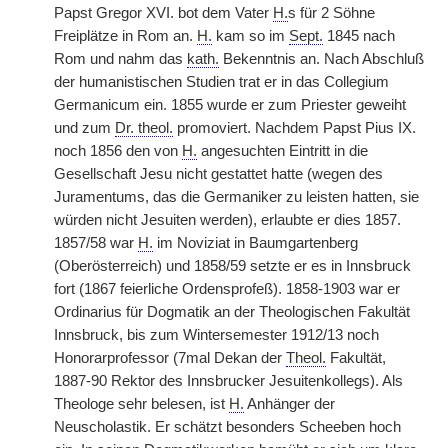
Papst Gregor XVI. bot dem Vater
H.
s für 2 Söhne
Freiplätze in Rom an.
H.
kam so im
Sept.
1845 nach
Rom und nahm das
kath.
Bekenntnis an. Nach Abschluß
der humanistischen Studien trat er in das Collegium
Germanicum ein. 1855 wurde er zum Priester geweiht
und zum
Dr. theol.
promoviert. Nachdem Papst Pius IX.
noch 1856 den von
H.
angesuchten Eintritt in die
Gesellschaft Jesu nicht gestattet hatte (wegen des
Juramentums, das die Germaniker zu leisten hatten, sie
würden nicht Jesuiten werden), erlaubte er dies 1857.
1857/58 war
H.
im Noviziat in Baumgartenberg
(Oberösterreich) und 1858/59 setzte er es in Innsbruck
fort
|
(1867 feierliche Ordensprofeß). 1858-1903 war er
Ordinarius für Dogmatik an der Theologischen Fakultät
Innsbruck, bis zum Wintersemester 1912/13 noch
Honorarprofessor (7mal Dekan der
Theol.
Fakultät,
1887-90 Rektor des Innsbrucker Jesuitenkollegs). Als
Theologe sehr belesen, ist
H.
Anhänger der
Neuscholastik. Er schätzt besonders Scheeben hoch