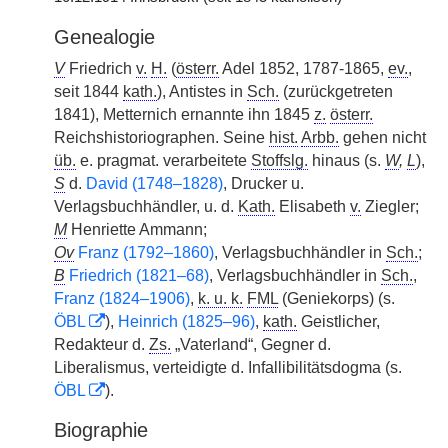
Genealogie
V
Friedrich
v.
H.
(
österr.
Adel 1852, 1787-1865,
ev.
,
seit 1844
kath.
), Antistes in
Sch.
(zurückgetreten
1841), Metternich ernannte ihn 1845
z.
österr.
Reichshistoriographen. Seine
hist.
Arbb.
gehen nicht
üb.
e. pragmat. verarbeitete
Stoffslg.
hinaus (s.
W
,
L
),
S
d.
David (1748–1828)
, Drucker u.
Verlagsbuchhändler, u. d.
Kath.
Elisabeth
v.
Ziegler;
M
Henriette Ammann;
Ov
Franz (1792–1860)
, Verlagsbuchhändler in
Sch.
;
B
Friedrich (1821–68)
, Verlagsbuchhändler in
Sch.
,
Franz (1824–1906)
,
k. u. k.
FML
(Geniekorps) (s.
ÖBL
),
Heinrich (1825–96)
,
kath.
Geistlicher,
Redakteur d.
Zs.
„Vaterland“, Gegner d.
Liberalismus, verteidigte d. Infallibilitätsdogma (s.
ÖBL
).
Biographie