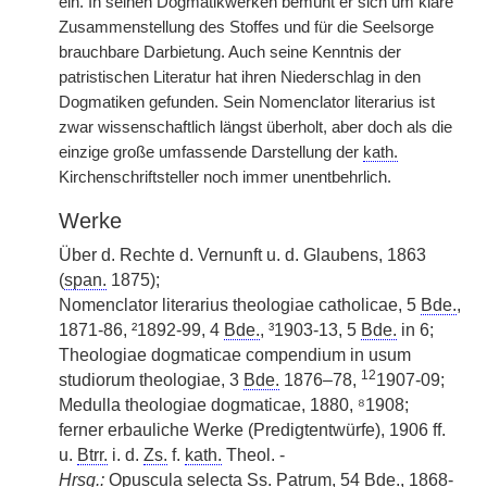
ein. In seinen Dogmatikwerken bemüht er sich um klare
Zusammenstellung des Stoffes und für die Seelsorge
brauchbare Darbietung. Auch seine Kenntnis der
patristischen Literatur hat ihren Niederschlag in den
Dogmatiken gefunden. Sein Nomenclator literarius ist
zwar wissenschaftlich längst überholt, aber doch als die
einzige große umfassende Darstellung der
kath.
Kirchenschriftsteller noch immer unentbehrlich.
Werke
Über d. Rechte d. Vernunft u. d. Glaubens, 1863
(
span.
1875);
Nomenclator literarius theologiae catholicae, 5
Bde.
,
1871-86, ²1892-99, 4
Bde.
, ³1903-13, 5
Bde.
in 6;
Theologiae dogmaticae compendium in usum
12
studiorum theologiae, 3
Bde.
1876–78,
1907-09;
Medulla theologiae dogmaticae, 1880, ⁸1908;
ferner erbauliche Werke (Predigtentwürfe), 1906 ff.
u.
Btrr.
i. d.
Zs.
f.
kath.
Theol. -
Hrsg.
:
Opuscula selecta Ss. Patrum, 54
Bde.
, 1868-