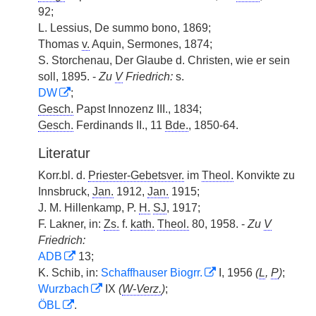
92;
L. Lessius, De summo bono, 1869;
Thomas
v.
Aquin, Sermones, 1874;
S. Storchenau, Der Glaube d. Christen, wie er sein
soll, 1895. -
Zu
V
Friedrich:
s.
DW
;
Gesch.
Papst Innozenz III., 1834;
Gesch.
Ferdinands II., 11
Bde.
, 1850-64.
Literatur
Korr.bl. d.
Priester-Gebetsver.
im
Theol.
Konvikte zu
Innsbruck,
Jan.
1912,
Jan.
1915;
J. M. Hillenkamp, P.
H.
SJ
, 1917;
F. Lakner, in:
Zs.
f.
kath.
Theol.
80, 1958. -
Zu
V
Friedrich:
ADB
13;
K. Schib, in:
Schaffhauser Biogrr.
I, 1956
(
L
,
P
)
;
Wurzbach
IX
(
W-Verz.
)
;
ÖBL
.