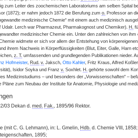
tig zum Leiter des zoochemischen Laboratoriums am selben Spital best
or (1872); er nahm jedoch 1872 die Berufung zum
o.
Professor an d
Angewandte medizinische Chemie“ mit einem auch medizinisch ausgeb
f Udalr. Lerch war Pharmazeut, Pharmakognost und Chemiker).
H.
fü
ngewandter medizinischer Chemie ein. Unter den zahlreichen von ihm
Chemie widmete er sich vor allem der Entstehung von körpereigenen 
nd ihrem Nachweis in Körperflüssigkeiten (Blut, Eiter, Galle, Harn etc
reichen,
z. T.
umfassenden und grundlegenden Publikationen nieder. A
nz Hofmeister
,
Rud.
v.
Jaksch,
Otto Kahler
, Fritz Kraus, Alfred Koßl
sität), Isidor Soyka und Franz
v.
Soxhlet.
H.
gehörte sowohl dem Komit
es Medizinstudiums – und besonders der „Vorwissenschaften“ – befa
 Pläne zum Neubau der Institute für Anatomie, Physiologie und medi
ngen
02/03 Dekan d.
med.
Fak.
, 1895/96 Rektor.
(mit C. G. Lehmann), in: L. Gmelin,
Hdb.
d. Chemie VIII, 1858;
rteigenschaften, 1895;