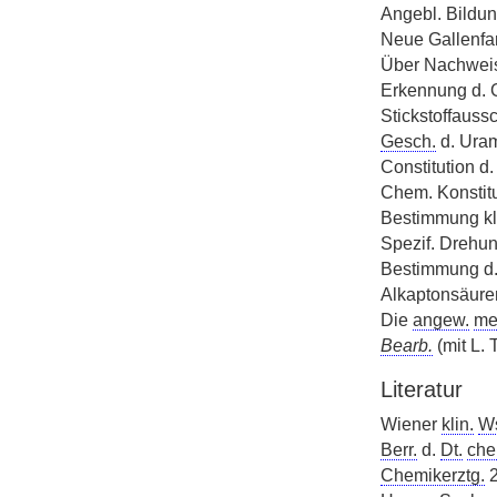
Angebl. Bildu
Neue Gallenfar
Über Nachwe
Erkennung d. G
Stickstoffauss
Gesch.
d. Uram
Constitution d.
Chem. Konstitu
Bestimmung kl
Spezif. Drehu
Bestimmung d.
Alkaptonsäure
Die
angew.
me
Bearb.
(mit L. 
Literatur
Wiener
klin.
Ws
Berr.
d.
Dt.
che
Chemikerztg.
2