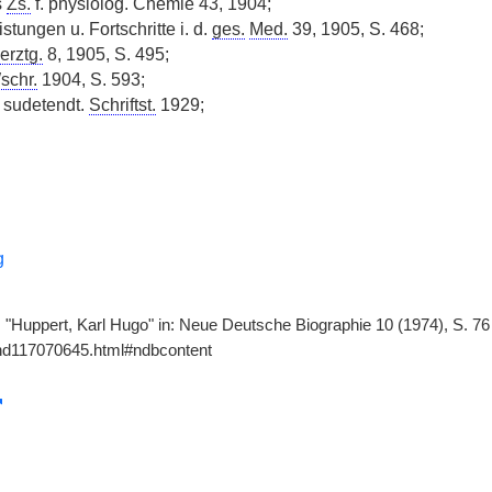
s
Zs.
f. physiolog. Chemie 43, 1904;
stungen u. Fortschritte i. d.
ges.
Med.
39, 1905, S. 468;
rztg.
8, 1905, S. 495;
schr.
1904, S. 593;
sudetendt.
Schriftst.
1929;
g
r, "Huppert, Karl Hugo" in: Neue Deutsche Biographie 10 (1974), S. 7
gnd117070645.html#ndbcontent