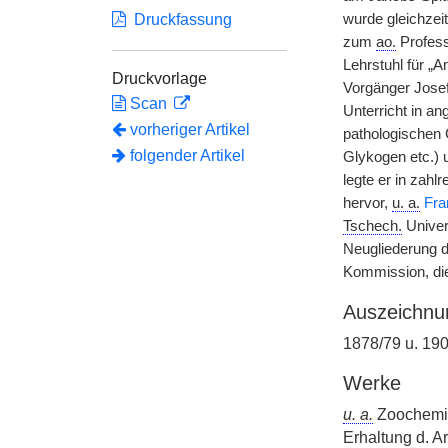
Druckfassung
wurde gleichzei
zum
ao.
Profess
Lehrstuhl für „
Druckvorlage
Vorgänger Jose
Scan
Unterricht in a
vorheriger Artikel
pathologischen 
folgender Artikel
Glykogen etc.) u
legte er in zahl
hervor,
u. a.
Fra
Tschech.
Univer
Neugliederung d
Kommission, die
Auszeichnu
1878/79 u. 19
Werke
u. a.
Zoochemie 
Erhaltung d. A