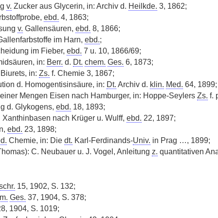
ng
v.
Zucker aus Glycerin, in: Archiv d.
Heilkde.
3, 1862;
bstoffprobe,
ebd.
4, 1863;
isung
v.
Gallensäuren,
ebd.
8, 1866;
allenfarbstoffe im Harn,
ebd.
;
cheidung im Fieber,
ebd.
7 u. 10, 1866/69;
idsäuren, in:
Berr.
d.
Dt.
chem.
Ges.
6, 1873;
 Biurets, in:
Zs.
f. Chemie 3, 1867;
tion d. Homogentisinsäure, in:
Dt.
Archiv d.
klin.
Med.
64, 1899;
einer Mengen Eisen nach Hamburger, in: Hoppe-Seylers
Zs.
f.
ng d. Glykogens,
ebd.
18, 1893;
 Xanthinbasen nach Krüger u. Wulff,
ebd.
22, 1897;
n,
ebd.
23, 1898;
d.
Chemie, in: Die
dt.
Karl-Ferdinands-
Univ.
in Prag …, 1899;
Thomas): C. Neubauer u. J. Vogel, Anleitung
z.
quantitativen Ana
chr.
15, 1902, S. 132;
m.
Ges.
37, 1904, S. 378;
8, 1904, S. 1019;