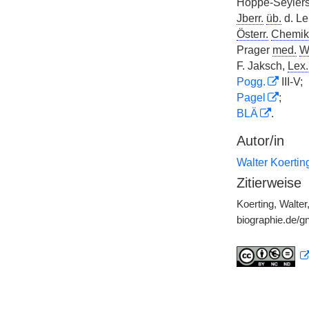
Hoppe-Seyler
Jberr.
üb.
d. Lei
Österr.
Chemike
Prager
med.
W
F. Jaksch,
Lex.
Pogg.
III-V;
Pagel
;
BLÄ
.
Autor/in
Walter Koertin
Zitierweise
Koerting, Walte
biographie.de/