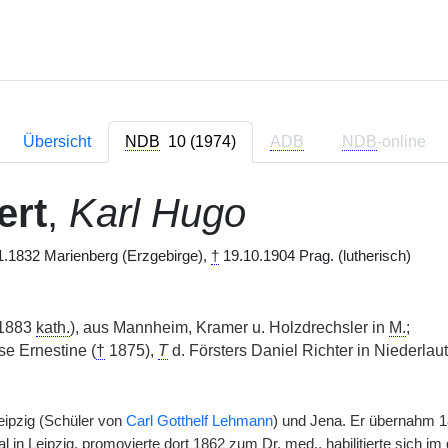
Übersicht
NDB
10 (1974)
ADB
NDB
-online
ert
,
Karl Hugo
.1832 Marienberg (Erzgebirge),
†
19.10.1904 Prag. (lutherisch)
1883
kath.
), aus Mannheim, Kramer u. Holzdrechsler in
M.
;
e Ernestine (
†
1875),
T
d. Försters Daniel Richter in Niederlaut
Leipzig (Schüler von
Carl Gotthelf Lehmann
) und Jena. Er übernahm 1
l in Leipzig, promovierte dort 1862 zum
Dr. med.
, habilitierte sich 