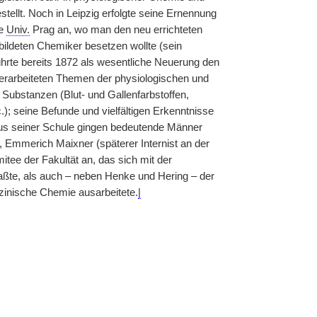
ellt. Noch in Leipzig erfolgte seine Ernennung
ie
Univ.
Prag an, wo man den neu errichteten
ildeten Chemiker besetzen wollte (sein
hrte bereits 1872 als wesentliche Neuerung den
 erarbeiteten Themen der physiologischen und
Substanzen (Blut- und Gallenfarbstoffen,
.); seine Befunde und vielfältigen Erkenntnisse
us seiner Schule gingen bedeutende Männer
er, Emmerich Maixner (späterer Internist an der
ee der Fakultät an, das sich mit der
ßte, als auch – neben Henke und Hering – der
zinische Chemie ausarbeitete.
|