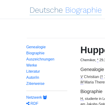
Deutsche
Biographie
Hupp
Genealogie
Biographie
Auszeichnungen
Chemiker,
*
29.1
Werke
Genealogie
Literatur
V
Christian (
†
Autor/in
M
Maria Theres
Zitierweise
Biographie
Netzwerk
H.
studierte in 
RDF
am Jakobs-Spita