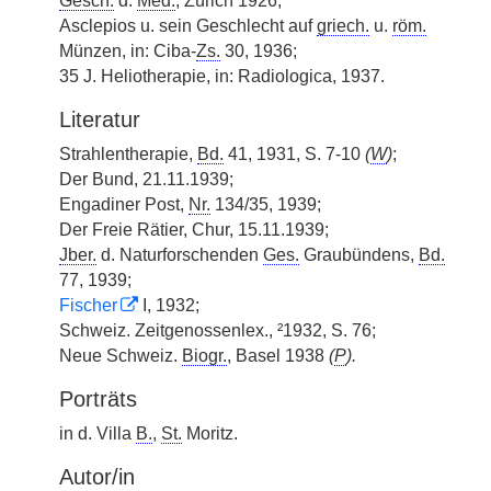
Gesch.
d.
Med.
, Zürich 1926;
Asclepios u. sein Geschlecht auf
griech.
u.
röm.
Münzen, in: Ciba-
Zs.
30, 1936;
35 J. Heliotherapie, in: Radiologica, 1937.
Literatur
Strahlentherapie,
Bd.
41, 1931, S. 7-10
(
W
)
;
Der Bund, 21.11.1939;
Engadiner Post,
Nr.
134/35, 1939;
Der Freie Rätier, Chur, 15.11.1939;
Jber.
d. Naturforschenden
Ges.
Graubündens,
Bd.
77, 1939;
Fischer
I, 1932;
Schweiz. Zeitgenossenlex., ²1932, S. 76;
Neue Schweiz.
Biogr.
, Basel 1938
(
P
).
Porträts
in d. Villa
B.
,
St.
Moritz.
Autor/in