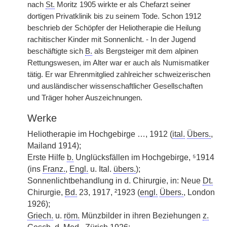
nach
St.
Moritz 1905 wirkte er als Chefarzt seiner
dortigen Privatklinik bis zu seinem Tode. Schon 1912
beschrieb der Schöpfer der Heliotherapie die Heilung
rachitischer Kinder mit Sonnenlicht. - In der Jugend
beschäftigte sich
B.
als Bergsteiger mit dem alpinen
Rettungswesen, im Alter war er auch als Numismatiker
tätig. Er war Ehrenmitglied zahlreicher schweizerischen
und ausländischer wissenschaftlicher Gesellschaften
und Träger hoher Auszeichnungen.
Werke
Heliotherapie im Hochgebirge …, 1912 (
ital.
Übers.
,
Mailand 1914);
Erste Hilfe
b.
Unglücksfällen im Hochgebirge, ⁵1914
(ins
Franz.
,
Engl.
u. Ital.
übers.
);
Sonnenlichtbehandlung in d. Chirurgie, in: Neue
Dt.
Chirurgie,
Bd.
23, 1917, ²1923 (
engl.
Übers.
, London
1926);
Griech.
u.
röm.
Münzbilder in ihren Beziehungen
z.