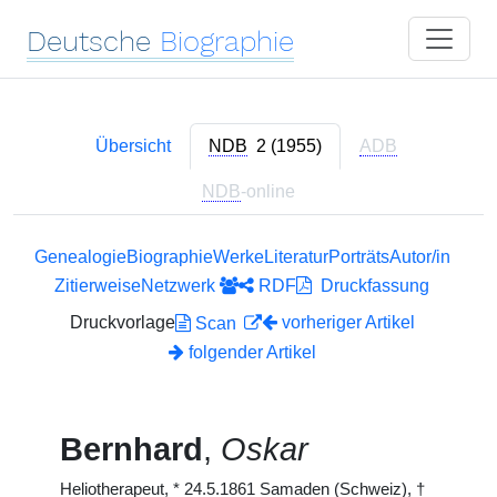
Deutsche
Biographie
Übersicht
NDB
2 (1955)
ADB
NDB
-online
Genealogie
Biographie
Werke
Literatur
Porträts
Autor/in
Zitierweise
Netzwerk
RDF
Druckfassung
Druckvorlage
vorheriger Artikel
Scan
folgender Artikel
Bernhard
,
Oskar
Heliotherapeut,
*
24.5.1861 Samaden (Schweiz),
†