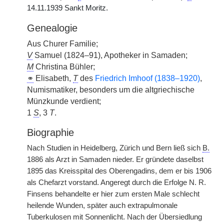
14.11.1939 Sankt Moritz.
Genealogie
Aus Churer Familie;
V
Samuel (1824–91), Apotheker in Samaden;
M
Christina Bühler;
⚭
Elisabeth,
T
des
Friedrich Imhoof (1838–1920)
,
Numismatiker, besonders um die altgriechische
Münzkunde verdient;
1
S
, 3
T
.
Biographie
Nach Studien in Heidelberg, Zürich und Bern ließ sich
B.
1886 als Arzt in Samaden nieder. Er gründete daselbst
1895 das Kreisspital des Oberengadins, dem er bis 1906
als Chefarzt vorstand. Angeregt durch die Erfolge N. R.
Finsens behandelte er hier zum ersten Male schlecht
heilende Wunden, später auch extrapulmonale
Tuberkulosen mit Sonnenlicht. Nach der Übersiedlung