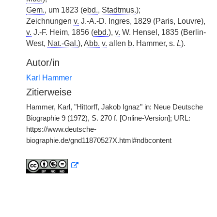
Gem.
, um 1823 (
ebd.
,
Stadtmus.
);
Zeichnungen
v.
J.-A.-D. Ingres, 1829 (Paris, Louvre),
v.
J.-F. Heim, 1856 (
ebd.
),
v.
W. Hensel, 1835 (Berlin-
West,
Nat.-Gal.
),
Abb.
v.
allen
b.
Hammer, s.
L
).
Autor/in
Karl Hammer
Zitierweise
Hammer, Karl, "Hittorff, Jakob Ignaz" in: Neue Deutsche
Biographie 9 (1972), S. 270 f. [Online-Version]; URL:
https://www.deutsche-
biographie.de/gnd11870527X.html#ndbcontent