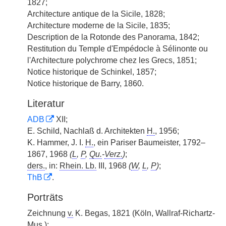
1827;
Architecture antique de la Sicile, 1828;
Architecture moderne de la Sicile, 1835;
Description de la Rotonde des Panorama, 1842;
Restitution du Temple d'Empédocle à Sélinonte ou
l'Architecture polychrome chez les Grecs, 1851;
Notice historique de Schinkel, 1857;
Notice historique de Barry, 1860.
Literatur
ADB
XII;
E. Schild, Nachlaß d. Architekten
H.
, 1956;
K. Hammer, J. I.
H.
, ein Pariser Baumeister, 1792–
1867, 1968
(
L
,
P
,
Qu.
-
Verz.
)
;
ders.
, in:
Rhein. Lb.
III, 1968
(
W
,
L
,
P
)
;
ThB
.
Porträts
Zeichnung
v.
K. Begas, 1821 (Köln, Wallraf-Richartz-
Mus.
);