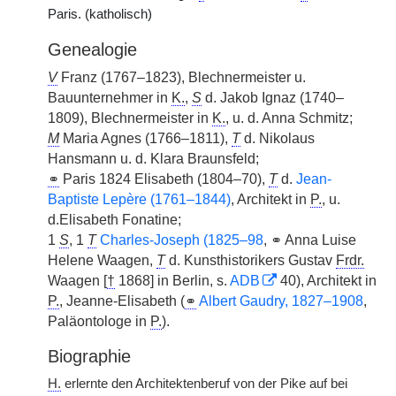
Paris. (katholisch)
Genealogie
V
Franz (1767–1823), Blechnermeister u.
Bauunternehmer in
K.
,
S
d. Jakob Ignaz (1740–
1809), Blechnermeister in
K.
, u. d. Anna Schmitz;
M
Maria Agnes (1766–1811),
T
d. Nikolaus
Hansmann u. d. Klara Braunsfeld;
⚭
Paris 1824 Elisabeth (1804–70),
T
d.
Jean-
Baptiste Lepère (1761–1844)
, Architekt in
P.
, u.
d.Elisabeth Fonatine;
1
S
, 1
T
Charles-Joseph (1825–98
, ⚭ Anna Luise
Helene Waagen,
T
d. Kunsthistorikers Gustav
Frdr.
Waagen [
†
1868] in Berlin, s.
ADB
40), Architekt in
P.
, Jeanne-Elisabeth (
⚭
Albert Gaudry, 1827–1908
,
Paläontologe in
P.
).
Biographie
H.
erlernte den Architektenberuf von der Pike auf bei