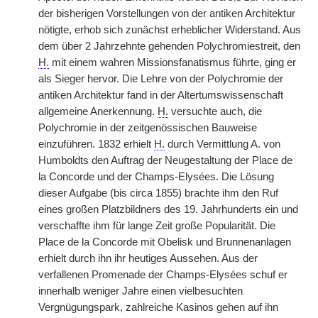
der bisherigen Vorstellungen von der antiken Architektur
nötigte, erhob sich zunächst erheblicher Widerstand. Aus
dem über 2 Jahrzehnte gehenden Polychromiestreit, den
H.
mit einem wahren Missionsfanatismus führte, ging er
als Sieger hervor. Die Lehre von der Polychromie der
antiken Architektur fand in der Altertumswissenschaft
allgemeine Anerkennung.
H.
versuchte auch, die
Polychromie in der zeitgenössischen Bauweise
einzuführen. 1832 erhielt
H.
durch Vermittlung A. von
Humboldts den Auftrag der Neugestaltung der Place de
la Concorde und der Champs-Elysées. Die Lösung
dieser Aufgabe (bis circa 1855) brachte ihm den Ruf
eines großen Platzbildners des 19. Jahrhunderts ein und
verschaffte ihm für lange Zeit große Popularität. Die
Place de la Concorde mit Obelisk und Brunnenanlagen
erhielt durch ihn ihr heutiges Aussehen. Aus der
verfallenen Promenade der Champs-Elysées schuf er
innerhalb weniger Jahre einen vielbesuchten
Vergnügungspark, zahlreiche Kasinos gehen auf ihn