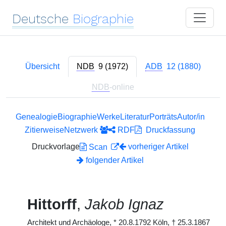
Deutsche
Biographie
Übersicht
NDB
9 (1972)
ADB
12 (1880)
NDB
-online
Genealogie
Biographie
Werke
Literatur
Porträts
Autor/in
Zitierweise
Netzwerk
RDF
Druckfassung
Druckvorlage
vorheriger Artikel
Scan
folgender Artikel
Hittorff
,
Jakob Ignaz
Architekt und Archäologe,
*
20.8.1792 Köln,
†
25.3.1867