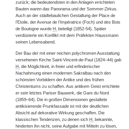
zurück; die bedeutendsten in den Anlagen errichteten
Bauten waren das Panorama und der Sommer-Zirkus.
Auch an der städtebaulichen Gestaltung der Place de
l'Etoile, der Avenue de l'Impératrice (Foch) und des Bois
de Boulogne wurde
H.
beteiligt (1852-54). Später
verdüsterte ein Konflikt mit dem Präfekten Haussmann
seinen Lebensabend.
Der Bau der mit einer reichen polychromen Ausstattung
versehenen Kirche Saint-Vincent-de-Paul (1824–44) gab
H.
die Möglichkeit, in freier und erfinderischer
Nachahmung einen modernen Sakralbau nach den
schönsten Vorbildern der Antike und des frühen
Christentums zu schaffen. Aus antikem Geist errichtete
er sein letztes Pariser Bauwerk, die Gare du Nord
(1859–64). Die in großen Dimensionen gestaltete
antikisierende Prunkfassade ist mit der deutlichen
Absicht auf dekorative Wirkung geschaffen. Die
klassischen Tendenzen, zu denen sich
H.
bekannte,
hinderten ihn nicht, seine Aufgabe mit Mitteln zu lösen,