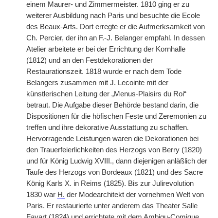
einem Maurer- und Zimmermeister. 1810 ging er zu
weiterer Ausbildung nach Paris und besuchte die Ecole
des Beaux-Arts. Dort erregte er die Aufmerksamkeit von
Ch. Percier, der ihn an F.-J. Belanger empfahl. In dessen
Atelier arbeitete er bei der Errichtung der Kornhalle
(1812) und an den Festdekorationen der
Restaurationszeit. 1818 wurde er nach dem Tode
Belangers zusammen mit J. Lecointe mit der
künstlerischen Leitung der „Menus-Plaisirs du Roi“
betraut. Die Aufgabe dieser Behörde bestand darin, die
Dispositionen für die höfischen Feste und Zeremonien zu
treffen und ihre dekorative Ausstattung zu schaffen.
Hervorragende Leistungen waren die Dekorationen bei
den Trauerfeierlichkeiten des Herzogs von Berry (1820)
und für König Ludwig XVIII., dann diejenigen anläßlich der
Taufe des Herzogs von Bordeaux (1821) und des Sacre
König Karls X. in Reims (1825). Bis zur Julirevolution
1830 war
H.
der Modearchitekt der vornehmen Welt von
Paris. Er restaurierte unter anderem das Theater Salle
Favart (1824) und errichtete mit dem Ambigu-Comique