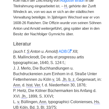
Köln nach der Zeichnung von
Augustin Braun
in die
Titelrahmung eingearbeitet ist. –
H.
gehörte der Zunft
Windeck an, von wo aus er sich an der städtischen
Verwaltung beteiligte. In 3jährigem Wechsel war er von
1608-26 Ratsherr. Die Offizin wurde von seinen Söhnen
Anton und Arnold weitergeführt, ging später aber in den
Besitz der Nachfolger Gymnichs über.
Literatur
(auch f.
S
Anton u. Arnold)
ADB
XII;
B. Mallinckrodt, De ortu et progressu artis
typographicae, 1640, S. 124 f.;
J. J. Merlo, Die Buchhandlungen u.
Buchdruckereien zum Einhorn in d. Straße Unter
Fettenhennen zu Köln
v.
16.
Jh.
b. z.
Gegenwart, in:
Ann.
d.
hist.
Ver.
f. d. Niederrhein 30, 1876;
P. Heitz, Die Kölner Büchermarken bis Anfang d.
XVI.
Jh.
, 1899, S. XXVI;
L.
v.
Büllingen,
Ann.
typographici Colonienses,
Hs.
UB
Köln,
Bd.
3,
Bl.
33/75;