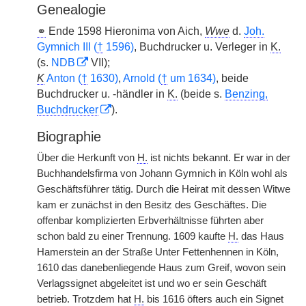
Genealogie
⚭
Ende 1598 Hieronima von Aich,
Wwe
d.
Joh.
Gymnich III (
†
1596)
, Buchdrucker u. Verleger in
K.
(s.
NDB
VII);
K
Anton (
†
1630)
,
Arnold (
†
um 1634)
, beide
Buchdrucker u. -händler in
K.
(beide s.
Benzing,
Buchdrucker
).
Biographie
Über die Herkunft von
H.
ist nichts bekannt. Er war in der
Buchhandelsfirma von Johann Gymnich in Köln wohl als
Geschäftsführer tätig. Durch die Heirat mit dessen Witwe
kam er zunächst in den Besitz des Geschäftes. Die
offenbar komplizierten Erbverhältnisse führten aber
schon bald zu einer Trennung. 1609 kaufte
H.
das Haus
Hamerstein an der Straße Unter Fettenhennen in Köln,
1610 das danebenliegende Haus zum Greif, wovon sein
Verlagssignet abgeleitet ist und wo er sein Geschäft
betrieb. Trotzdem hat
H.
bis 1616 öfters auch ein Signet