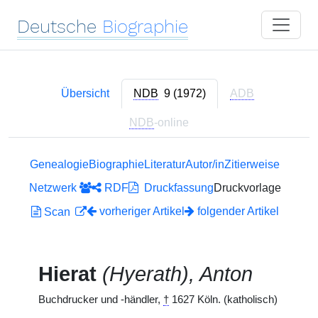
Deutsche
Biographie
Übersicht
NDB
9 (1972)
ADB
NDB
-online
Genealogie
Biographie
Literatur
Autor/in
Zitierweise
Netzwerk
RDF
Druckfassung
Druckvorlage
vorheriger Artikel
folgender Artikel
Scan
Hierat
(Hyerath), Anton
Buchdrucker und -händler,
†
1627 Köln. (katholisch)