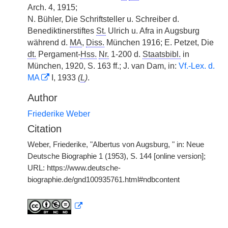
Arch. 4, 1915;
N. Bühler, Die Schriftsteller u. Schreiber d.
Benediktinerstiftes
St.
Ulrich u. Afra in Augsburg
während d.
MA
,
Diss.
München 1916; E. Petzet, Die
dt.
Pergament-
Hss.
Nr.
1-200 d.
Staatsbibl.
in
München, 1920, S. 163 ff.; J. van Dam, in:
Vf.-Lex. d.
MA
I, 1933
(
L
)
.
Author
Friederike Weber
Citation
Weber, Friederike, "Albertus von Augsburg, " in: Neue
Deutsche Biographie 1 (1953), S. 144 [online version];
URL: https://www.deutsche-
biographie.de/gnd100935761.html#ndbcontent