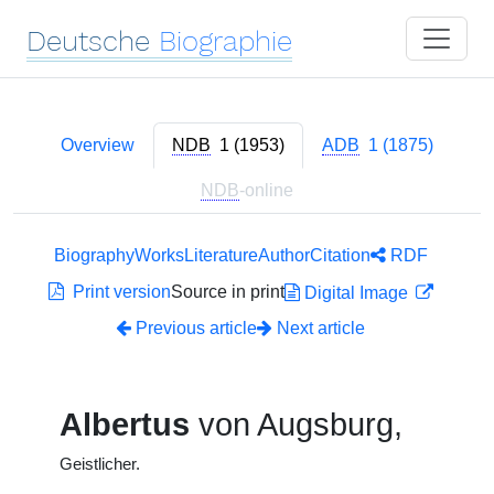
Deutsche
Biographie
Overview
NDB
1 (1953)
ADB
1 (1875)
NDB
-online
Biography
Works
Literature
Author
Citation
RDF
Print version
Source in print
Digital Image
Previous article
Next article
Albertus
von Augsburg,
Geistlicher.