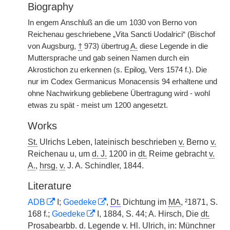
Biography
In engem Anschluß an die um 1030 von Berno von
Reichenau geschriebene „Vita Sancti Uodalrici“ (Bischof
von Augsburg,
†
973) übertrug
A.
diese Legende in die
Muttersprache und gab seinen Namen durch ein
Akrostichon zu erkennen (s. Epilog, Vers 1574 f.). Die
nur im Codex Germanicus Monacensis 94 erhaltene und
ohne Nachwirkung gebliebene Übertragung wird - wohl
etwas zu spät - meist um 1200 angesetzt.
Works
St.
Ulrichs Leben, lateinisch beschrieben
v.
Berno
v.
Reichenau u, um
d. J.
1200 in
dt.
Reime gebracht
v.
A.
,
hrsg.
v.
J. A. Schindler, 1844.
Literature
ADB
I;
Goedeke
,
Dt.
Dichtung im
MA
, ²1871, S.
168 f.;
Goedeke
I, 1884, S. 44; A. Hirsch, Die
dt.
Prosabearbb. d. Legende
v.
Hl.
Ulrich, in: Münchner