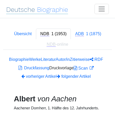
Deutsche
Biographie
Übersicht
NDB
1 (1953)
ADB
1 (1875)
NDB
-online
Biographie
Werke
Literatur
Autor/in
Zitierweise
RDF
Druckfassung
Druckvorlage
Scan
vorheriger Artikel
folgender Artikel
Albert
von Aachen
Aachener Domherr, 1. Hälfte des 12. Jahrhunderts.