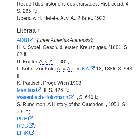
Recueil des historiens des croisades,
Hist.
occid. 4,
S. 265 ff.;
Übers.
v.
H. Hefele,
A.
v.
A.
, 2
Bde.
, 1923.
Literatur
ADB
I
(unter Albertus Aquensis)
;
H.
v.
Sybel,
Gesch.
d. ersten Kreuzzuges, ²1881, S.
62 ff.;
B. Kugler,
A.
v.
A.
, 1885;
F. Kühn, Zur Kritik
A.
v.
A.
s, in
NA
13, 1886, S. 543
ff.;
K. Partisch,
Progr.
Wien 1908;
Manitius
III, S. 426 ff.;
Wattenbach-Holtzmann
I, S. 640 f.;
S. Runciman, A History of the Crusades I, 1951, S.
331 f.;
PRE
;
RGG
;
LThK
.