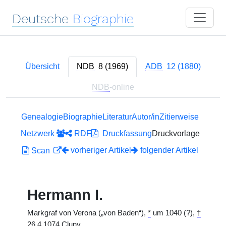
Deutsche
Biographie
Übersicht
NDB
8 (1969)
ADB
12 (1880)
NDB
-online
Genealogie
Biographie
Literatur
Autor/in
Zitierweise
Netzwerk
RDF
Druckfassung
Druckvorlage
vorheriger Artikel
folgender Artikel
Scan
Hermann I.
Markgraf von Verona („von Baden“),
*
um 1040 (?),
†
26.4.1074 Cluny.