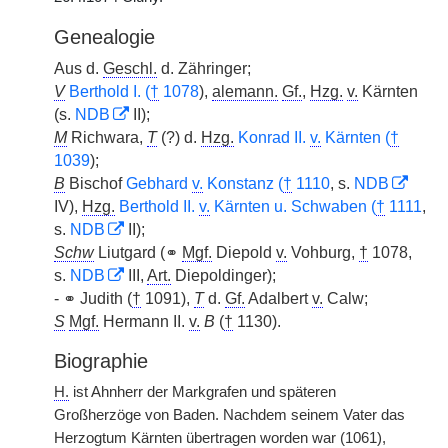
Genealogie
Aus d.
Geschl.
d. Zähringer;
V
Berthold I. (
†
1078
),
alemann.
Gf.
,
Hzg.
v.
Kärnten
(s.
NDB
II);
M
Richwara,
T
(?) d.
Hzg.
Konrad II.
v.
Kärnten (
†
1039
);
B
Bischof
Gebhard
v.
Konstanz (
†
1110
, s.
NDB
IV),
Hzg.
Berthold II.
v.
Kärnten u. Schwaben (
†
1111
,
s.
NDB
II);
Schw
Liutgard (⚭
Mgf.
Diepold
v.
Vohburg,
†
1078,
s.
NDB
III,
Art.
Diepoldinger);
- ⚭ Judith (
†
1091),
T
d.
Gf.
Adalbert
v.
Calw;
S
Mgf.
Hermann II.
v.
B
(
†
1130).
Biographie
H.
ist Ahnherr der Markgrafen und späteren
Großherzöge von Baden. Nachdem seinem Vater das
Herzogtum Kärnten übertragen worden war (1061),