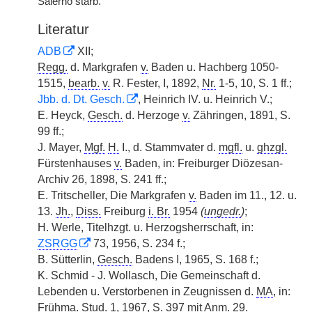
Salerno starb.
Literatur
ADB
XII;
Regg.
d. Markgrafen
v.
Baden u. Hachberg 1050-
1515,
bearb.
v.
R. Fester, I, 1892,
Nr.
1-5, 10, S. 1 ff.;
Jbb. d. Dt. Gesch.
, Heinrich IV. u. Heinrich V.;
E. Heyck,
Gesch.
d. Herzoge
v.
Zähringen, 1891, S.
99 ff.;
J. Mayer,
Mgf.
H.
I., d. Stammvater d.
mgfl.
u.
ghzgl.
Fürstenhauses
v.
Baden, in: Freiburger Diözesan-
Archiv 26, 1898, S. 241 ff.;
E. Tritscheller, Die Markgrafen
v.
Baden im 11., 12. u.
13.
Jh.
,
Diss.
Freiburg
i. Br.
1954
(
ungedr.
)
;
H. Werle, Titelhzgt. u. Herzogsherrschaft, in:
ZSRGG
73, 1956, S. 234 f.;
B. Sütterlin,
Gesch.
Badens I, 1965, S. 168 f.;
K. Schmid - J. Wollasch, Die Gemeinschaft d.
Lebenden u. Verstorbenen in Zeugnissen d.
MA
, in:
Frühma.
Stud.
1, 1967, S. 397 mit
Anm.
29.