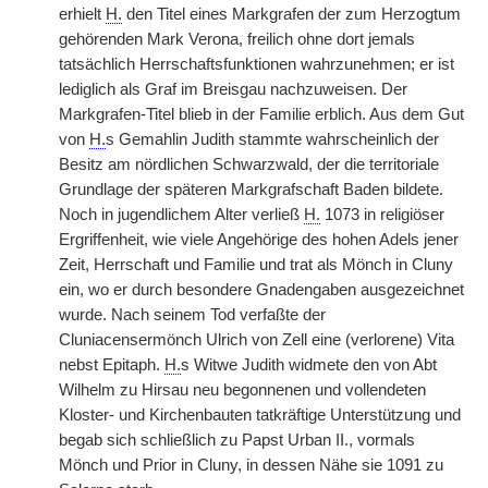
erhielt
H.
den Titel eines Markgrafen der zum Herzogtum
gehörenden Mark Verona, freilich ohne dort jemals
tatsächlich Herrschaftsfunktionen wahrzunehmen; er ist
lediglich als Graf im Breisgau nachzuweisen. Der
Markgrafen-Titel blieb in der Familie erblich. Aus dem Gut
von
H.
s Gemahlin Judith stammte wahrscheinlich der
Besitz am nördlichen Schwarzwald, der die territoriale
Grundlage der späteren Markgrafschaft Baden bildete.
Noch in jugendlichem Alter verließ
H.
1073 in religiöser
Ergriffenheit, wie viele Angehörige des hohen Adels jener
Zeit, Herrschaft und Familie und trat als Mönch in Cluny
ein, wo er durch besondere Gnadengaben ausgezeichnet
wurde. Nach seinem Tod verfaßte der
Cluniacensermönch Ulrich von Zell eine (verlorene) Vita
nebst Epitaph.
H.
s Witwe Judith widmete den von Abt
Wilhelm zu Hirsau neu begonnenen und vollendeten
Kloster- und Kirchenbauten tatkräftige Unterstützung und
begab sich schließlich zu Papst Urban II., vormals
Mönch und Prior in Cluny, in dessen Nähe sie 1091 zu