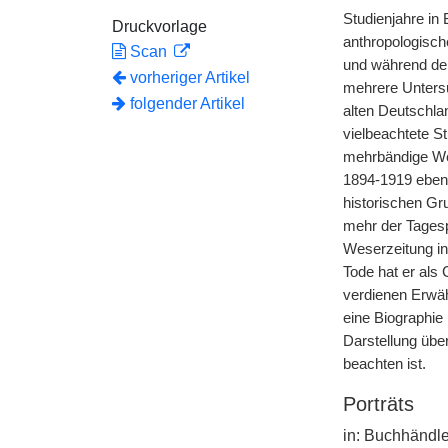
Studienjahre in
Druckvorlage
anthropologisch
Scan
und während der 
vorheriger Artikel
mehrere Untersu
folgender Artikel
alten Deutschla
vielbeachtete St
mehrbändige Wel
1894-1919 eben
historischen Gr
mehr der Tagespo
Weserzeitung in
Tode hat er als
verdienen Erwäh
eine Biographie
Darstellung übe
beachten ist.
Porträts
in: Buchhändle