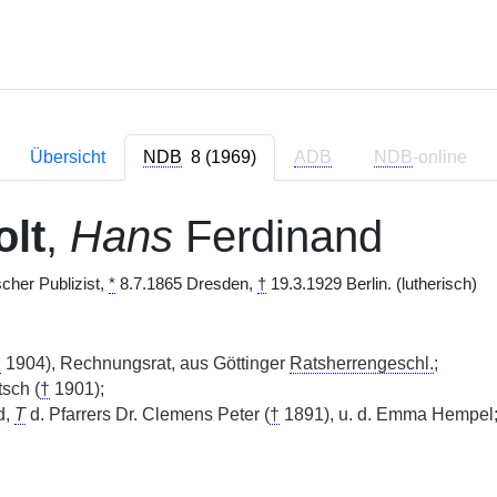
Übersicht
NDB
8 (1969)
ADB
NDB
-online
lt
,
Hans
Ferdinand
ischer Publizist,
*
8.7.1865 Dresden,
†
19.3.1929 Berlin. (lutherisch)
†
1904), Rechnungsrat, aus Göttinger
Ratsherrengeschl.
;
sch (
†
1901);
d,
T
d. Pfarrers Dr. Clemens Peter (
†
1891), u. d. Emma Hempel