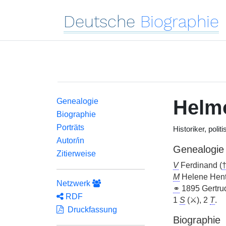
Deutsche
Biographie
Helmo
Genealogie
Biographie
Porträts
Historiker, polit
Autor/in
Genealogie
Zitierweise
V
Ferdinand (
M
Helene Hent
Netzwerk
⚭
1895 Gertru
RDF
1
S
(⚔), 2
T
.
Druckfassung
Biographie