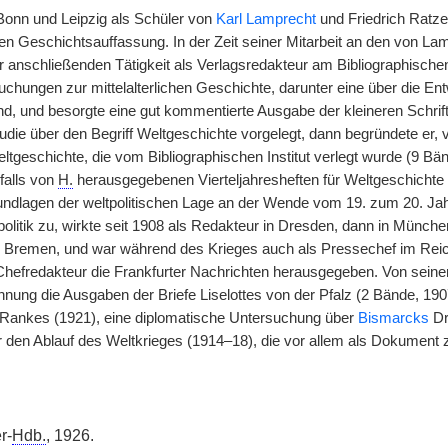
 Bonn und Leipzig als Schüler von
Karl Lamprecht
und Friedrich Ratze
en Geschichtsauffassung. In der Zeit seiner Mitarbeit an den von 
anschließenden Tätigkeit als Verlagsredakteur am Bibliographischen I
chungen zur mittelalterlichen Geschichte, darunter eine über die E
nd, und besorgte eine gut kommentierte Ausgabe der kleineren Schrif
udie über den Begriff Weltgeschichte vorgelegt, dann begründete er, v
tgeschichte, die vom Bibliographischen Institut verlegt wurde (9 Bä
falls von
H.
herausgegebenen Vierteljahresheften für Weltgeschichte e
undlagen der weltpolitischen Lage an der Wende vom 19. zum 20. Ja
litik zu, wirkte seit 1908 als Redakteur in Dresden, dann in München
 Bremen, und war während des Krieges auch als Pressechef im Reich
 Chefredakteur die Frankfurter Nachrichten herausgegeben. Von seinen
nung die Ausgaben der Briefe Liselottes von der Pfalz (2 Bände, 1907
 Rankes (1921), eine diplomatische Untersuchung über
Bismarcks
Dr
r den Ablauf des Weltkrieges (1914–18), die vor allem als Dokument 
r-
Hdb.
, 1926.