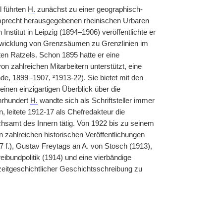
l führten
H.
zunächst zu einer geographisch-
Lamprecht herausgegebenen rheinischen Urbaren
nstitut in Leipzig (1894–1906) veröffentlichte er
ntwicklung von Grenzsäumen zu Grenzlinien im
ten Ratzels. Schon 1895 hatte er eine
on zahlreichen Mitarbeitern unterstützt, eine
nde, 1899
|
-1907, ²1913-22). Sie bietet mit den
inen einzigartigen Überblick über die
hrhundert
H.
wandte sich als Schriftsteller immer
, leitete 1912-17 als Chefredakteur die
samt des Innern tätig. Von 1922 bis zu seinem
 zahlreichen historischen Veröffentlichungen
 f.), Gustav Freytags an A. von Stosch (1913),
eibundpolitik (1914) und eine vierbändige
zeitgeschichtlicher Geschichtsschreibung zu