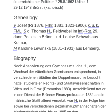
österreichischer Politiker,
*
25.8.1862 Udine,
†
29.12.1943 Brünn. (katholisch)
Genealogy
V
Josef (Rr 1876,
Frhr.
1881, 1823-1900),
k. u. k.
FML
,
S
d. Thomas
H.
, Feldwebel im
Inf.
-
Rgt.
29,
dann Polizist in Brünn, u. d. Louise Schwab aus
Kolmar;
M
Karoline Lewinska (1831–1903) aus Lemberg.
Biography
Nach Absolvierung des Gymnasiums, das
H.
, dem
Wechsel der väterlichen Garnisonen entsprechend, in
verschiedenen Städten der Doppelmorarchie besucht
hatte, studierte er Rechts- und Staatswissenschaften in
Wien und in Graz (Promotion 1883). Anschließend trat er
in den Dienst der Brünner Finanzprokuratur. 1884 an die
mährische Statthalterei versetzt, war
H.
in der Folge hier
sowie bei verschiedenen Bezirkshauptmannschaften der