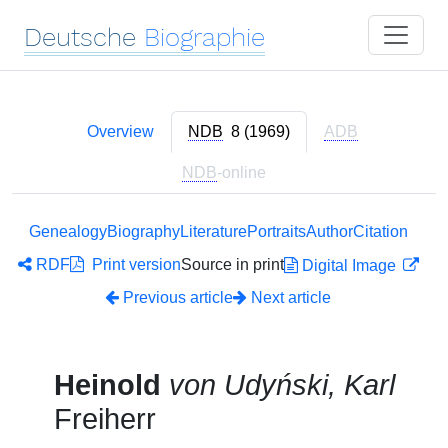
Deutsche
Biographie
Overview
NDB
8 (1969)
ADB
NDB
-online
Genealogy
Biography
Literature
Portraits
Author
Citation
RDF
Print version
Source in print
Digital Image
Previous article
Next article
Heinold
von Udyński, Karl
Freiherr