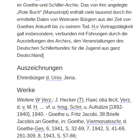
im Goethe-und-Schiller-Archiv. Das von ihm angelegte
„Rote Buch“ (Manuskript) enthält viele tausend durch ihn
ermittelte Daten von Weimarer Bürgern aus der Zeit von
Goethes Ankunft bis zu seinem Tod.
H.
s Vortragstätigkeit
galt insbesondere, verbunden mit Führungen durch die
Ausstellungen des Archivs, den Veranstaltungen des
Deutschen Schillerbundes für die Jugend aus ganz
Deutschland
|
Auszeichnungen
Ehrenbürger
d.
Univ.
Jena.
Werke
Weitere
W
Verz.
:
J. Hecker
(
T
)
, Haec otia fecit,
Verz.
d.
v.
M.
H.
… vf. u.
hrsg.
Schrr.
u. Aufsätze [1892-
1940], 1940. - Goethe u. Fritz Jacobi, 38 Briefe
Jacobis an Goethe, in: Goethe,
Viermonatsschr.
d.
Goethe-
Ges.
6, 1941, S. 32-69, 7,
|
1942, S. 41-69,
281-309, 8, 1943, S. 57-86;