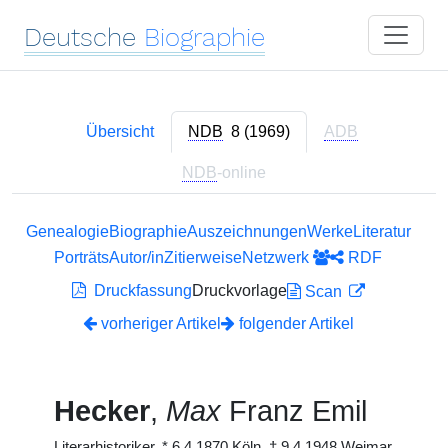
Deutsche
Biographie
Übersicht
NDB
8 (1969)
ADB
NDB
-online
Genealogie
Biographie
Auszeichnungen
Werke
Literatur
Porträts
Autor/in
Zitierweise
Netzwerk
RDF
Druckfassung
Druckvorlage
Scan
vorheriger Artikel
folgender Artikel
Hecker
,
Max
Franz Emil
Literarhistoriker,
*
6.4.1870 Köln,
†
9.4.1948 Weimar.