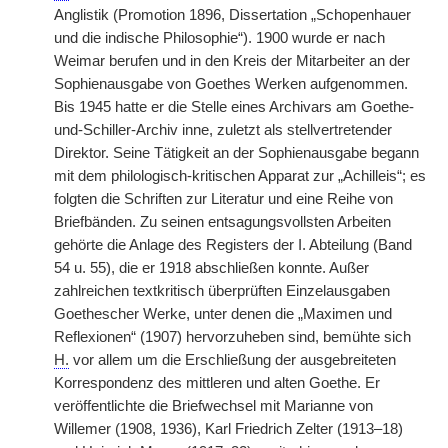
Anglistik (Promotion 1896, Dissertation „Schopenhauer
und die indische Philosophie“). 1900 wurde er nach
Weimar berufen und in den Kreis der Mitarbeiter an der
Sophienausgabe von Goethes Werken aufgenommen.
Bis 1945 hatte er die Stelle eines Archivars am Goethe-
und-Schiller-Archiv inne, zuletzt als stellvertretender
Direktor. Seine Tätigkeit an der Sophienausgabe begann
mit dem philologisch-kritischen Apparat zur „Achilleis“; es
folgten die Schriften zur Literatur und eine Reihe von
Briefbänden. Zu seinen entsagungsvollsten Arbeiten
gehörte die Anlage des Registers der I. Abteilung (Band
54 u. 55), die er 1918 abschließen konnte. Außer
zahlreichen textkritisch überprüften Einzelausgaben
Goethescher Werke, unter denen die „Maximen und
Reflexionen“ (1907) hervorzuheben sind, bemühte sich
H.
vor allem um die Erschließung der ausgebreiteten
Korrespondenz des mittleren und alten Goethe. Er
veröffentlichte die Briefwechsel mit Marianne von
Willemer (1908, 1936), Karl Friedrich Zelter (1913–18)