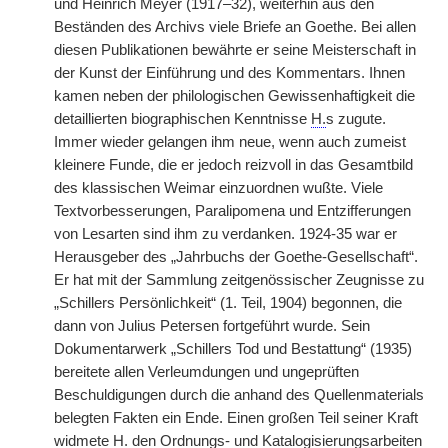
und Heinrich Meyer (1917–32), weiterhin aus den
Beständen des Archivs viele Briefe an Goethe. Bei allen
diesen Publikationen bewährte er seine Meisterschaft in
der Kunst der Einführung und des Kommentars. Ihnen
kamen neben der philologischen Gewissenhaftigkeit die
detaillierten biographischen Kenntnisse
H.
s zugute.
Immer wieder gelangen ihm neue, wenn auch zumeist
kleinere Funde, die er jedoch reizvoll in das Gesamtbild
des klassischen Weimar einzuordnen wußte. Viele
Textvorbesserungen, Paralipomena und Entzifferungen
von Lesarten sind ihm zu verdanken. 1924-35 war er
Herausgeber des „Jahrbuchs der Goethe-Gesellschaft“.
Er hat mit der Sammlung zeitgenössischer Zeugnisse zu
„Schillers Persönlichkeit“ (1. Teil, 1904) begonnen, die
dann von Julius Petersen fortgeführt wurde. Sein
Dokumentarwerk „Schillers Tod und Bestattung“ (1935)
bereitete allen Verleumdungen und ungeprüften
Beschuldigungen durch die anhand des Quellenmaterials
belegten Fakten ein Ende. Einen großen Teil seiner Kraft
widmete
H.
den Ordnungs- und Katalogisierungsarbeiten