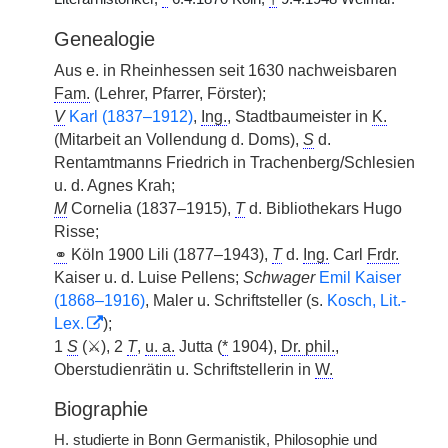
Genealogie
Aus e. in Rheinhessen seit 1630 nachweisbaren
Fam.
(Lehrer, Pfarrer, Förster);
V
Karl (1837–1912)
,
Ing.
, Stadtbaumeister in
K.
(Mitarbeit an Vollendung d. Doms),
S
d.
Rentamtmanns Friedrich in Trachenberg/Schlesien
u. d. Agnes Krah;
M
Cornelia (1837–1915),
T
d. Bibliothekars Hugo
Risse;
⚭
Köln 1900 Lili (1877–1943),
T
d.
Ing.
Carl
Frdr.
Kaiser u. d. Luise Pellens;
Schwager
Emil Kaiser
(1868–1916)
, Maler u. Schriftsteller (s.
Kosch, Lit.-
Lex.
);
1
S
(⚔), 2
T
,
u. a.
Jutta (
*
1904),
Dr. phil.
,
Oberstudienrätin u. Schriftstellerin in
W.
Biographie
H.
studierte in Bonn Germanistik, Philosophie und