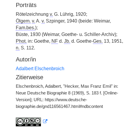
Porträts
Rötelzeichnung
v.
G. Lührig, 1920;
Ölgem.
v.
A.
v.
Szpinger, 1940 (beide: Weimar,
Fam.bes.
);
Büste, 1930 (Weimar, Goethe- u. Schiller-Archiv);
Phot.
in: Goethe,
NF
d.
Jb.
d. Goethe-
Ges.
13, 1951,
n.
S. 112.
Autor/in
Adalbert Elschenbroich
Zitierweise
Elschenbroich, Adalbert, "Hecker, Max Franz Emil" in:
Neue Deutsche Biographie 8 (1969), S. 183 f. [Online-
Version]; URL: https://www.deutsche-
biographie.de/gnd116561467.html#ndbcontent