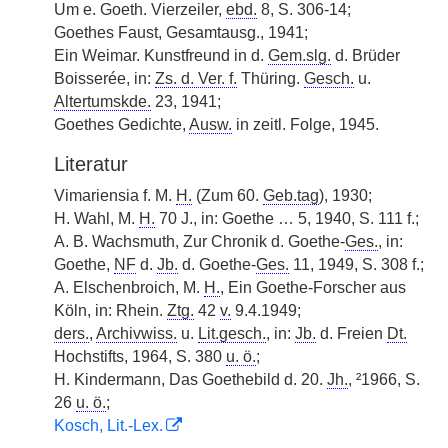
Um e. Goeth. Vierzeiler,
ebd.
8, S. 306-14;
Goethes Faust, Gesamtausg., 1941;
Ein Weimar. Kunstfreund in d.
Gem.slg.
d. Brüder
Boisserée, in:
Zs. d. Ver. f.
Thüring.
Gesch.
u.
Altertumskde.
23, 1941;
Goethes Gedichte,
Ausw.
in zeitl. Folge, 1945.
Literatur
Vimariensia f. M.
H.
(Zum 60.
Geb.tag
), 1930;
H. Wahl, M.
H.
70 J., in: Goethe … 5, 1940, S. 111 f.;
A. B. Wachsmuth, Zur Chronik d. Goethe-
Ges.
, in:
Goethe,
NF
d.
Jb.
d. Goethe-
Ges.
11, 1949, S. 308 f.;
A. Elschenbroich, M.
H.
, Ein Goethe-Forscher aus
Köln, in: Rhein.
Ztg.
42
v.
9.4.1949;
ders.
,
Archivwiss.
u.
Lit.gesch.
, in:
Jb.
d. Freien
Dt.
Hochstifts, 1964, S. 380
u. ö.
;
H. Kindermann, Das Goethebild d. 20.
Jh.
, ²1966, S.
26
u. ö.
;
Kosch, Lit.-Lex.