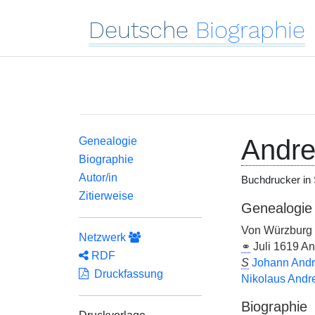
Deutsche
Biographie
Andr
Genealogie
Biographie
Autor/in
Buchdrucker in
Zitierweise
Genealogie
Von Würzburg
Netzwerk
⚭
Juli 1619 A
RDF
S
Johann Andre
Druckfassung
Nikolaus Andr
Biographie