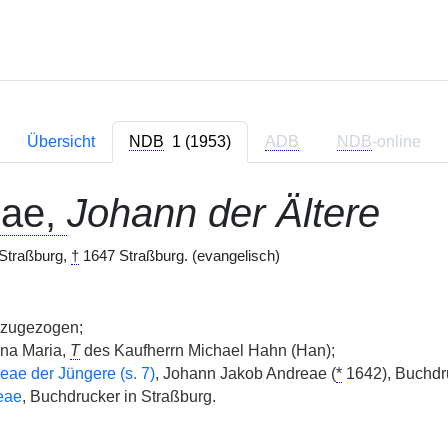
Übersicht
NDB
1 (1953)
ADB
NDB
-online
eae,
Johann der Ältere
 Straßburg,
†
1647 Straßburg. (evangelisch)
 zugezogen;
nna Maria,
T
des Kaufherrn Michael Hahn (Han);
ae der Jüngere (s. 7)
, Johann Jakob Andreae (
*
1642), Buchdru
eae
, Buchdrucker in Straßburg.