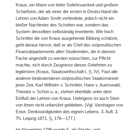
Kraus, ein Mann von tiefer Gelehrsamkeit und großem
Scharfsinn, der als einer der ersten in Deutschland die
Lehren von Adam Smith verbreitete, jedoch nicht ein
bloßer Nachtreter des Schotten war, sondern das
System desselben selbständig erweiterte. Wie hoch
Schrötter die von Kraus ausgehende Bildung schätzte,
geht daraus hervor, daß er als Chef des ostpreußischen
Finanzdepartements allen Studirenden, die in diesem
Fache angestellt zu werden wünschten, zur Pflicht
machte, sich durch Zeugnisse dieses Gelehrten zu
legitimiren (Kraus, Staatswirthschaft I,
S.
IV). Fast alle
anderen bedeutenderen ostpreußischen Staatsmänner
jener Zeit, Karl Wilhelm v. Schrötter, Hans v. Auerswald,
Theodor v. Schön u. a., stehen ebenfalls unter dem
Einfluß der Lehren von Kraus. Uebrigens ist auch Stein
von ihnen nicht unberührt geblieben. (Vgl. Varnhagen von
Ense, Denkwürdigkeiten des eignen Lebens. 3. Aufl. 3.
Th. Leipzig 1871.
S.
176—177.)
Im November 1795 wurde
S.
als Staats- und