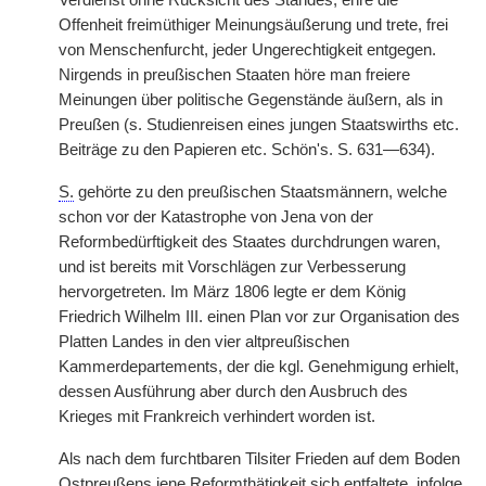
Verdienst ohne Rücksicht des Standes, ehre die
Offenheit freimüthiger Meinungsäußerung und trete, frei
von Menschenfurcht, jeder Ungerechtigkeit entgegen.
Nirgends in preußischen Staaten höre man freiere
Meinungen über politische Gegenstände äußern, als in
Preußen (s. Studienreisen eines jungen Staatswirths etc.
Beiträge zu den Papieren etc. Schön's. S. 631—634).
S.
gehörte zu den preußischen Staatsmännern, welche
schon vor der Katastrophe von Jena von der
Reformbedürftigkeit des Staates durchdrungen waren,
und ist bereits mit Vorschlägen zur Verbesserung
hervorgetreten. Im März 1806 legte er dem König
Friedrich Wilhelm III. einen Plan vor zur Organisation des
Platten Landes in den vier altpreußischen
Kammerdepartements, der die kgl. Genehmigung erhielt,
dessen Ausführung aber durch den Ausbruch des
Krieges mit Frankreich verhindert worden ist.
Als nach dem furchtbaren Tilsiter Frieden auf dem Boden
Ostpreußens jene Reformthätigkeit sich entfaltete, infolge