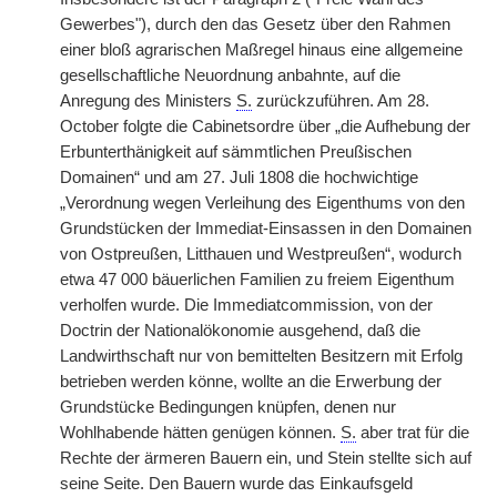
Gewerbes"), durch den das Gesetz über den Rahmen
einer bloß agrarischen Maßregel hinaus eine allgemeine
gesellschaftliche Neuordnung anbahnte, auf die
Anregung des Ministers
S.
zurückzuführen. Am 28.
October folgte die Cabinetsordre über „die Aufhebung der
Erbunterthänigkeit auf sämmtlichen Preußischen
Domainen“ und am 27. Juli 1808 die hochwichtige
„Verordnung wegen Verleihung des Eigenthums von den
Grundstücken der Immediat-Einsassen in den Domainen
von Ostpreußen, Litthauen und Westpreußen“, wodurch
etwa 47 000 bäuerlichen Familien zu freiem Eigenthum
verholfen wurde. Die Immediatcommission, von der
Doctrin der Nationalökonomie ausgehend, daß die
Landwirthschaft nur von bemittelten Besitzern mit Erfolg
betrieben werden könne, wollte an die Erwerbung der
Grundstücke Bedingungen knüpfen, denen nur
Wohlhabende hätten genügen können.
S.
aber trat für die
Rechte der ärmeren Bauern ein, und Stein stellte sich auf
seine Seite. Den Bauern wurde das Einkaufsgeld