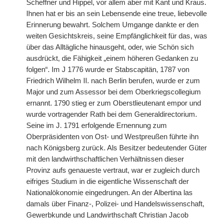
Scheffner und Hippel, vor allem aber mit Kant und Kraus.
Ihnen hat er bis an sein Lebensende eine treue, liebevolle
Erinnerung bewahrt. Solchem Umgange dankte er den
weiten Gesichtskreis, seine Empfänglichkeit für das, was
über das Alltägliche hinausgeht, oder, wie Schön sich
ausdrückt, die Fähigkeit „einem höheren Gedanken zu
folgen“. Im J 1776 wurde er Stabscapitän, 1787 von
Friedrich Wilhelm II. nach Berlin berufen, wurde er zum
Major und zum Assessor bei dem Oberkriegscollegium
ernannt. 1790 stieg er zum Oberstlieutenant empor und
wurde vortragender Rath bei dem Generaldirectorium.
Seine im J. 1791 erfolgende Ernennung zum
Oberpräsidenten von Ost- und Westpreußen führte ihn
nach Königsberg zurück. Als Besitzer bedeutender Güter
mit den landwirthschaftlichen Verhältnissen dieser
Provinz aufs genaueste vertraut, war er zugleich durch
eifriges Studium in die eigentliche Wissenschaft der
Nationalökonomie eingedrungen. An der Albertina las
damals über Finanz-, Polizei- und Handelswissenschaft,
Gewerbkunde und Landwirthschaft Christian Jacob