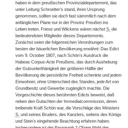
haben in dem preußischen Provinzialdepartement, das
unter Leitung Schroetter's stand, ihren Ursprung
genommen, sollten sie doch fast sämmtlich nach dem
anfänglichen Plane nur in der Provinz Preußen ins
Leben
|
treten. Friese und Wilckens wären nächst
S.
die
bedeutendsten Mitglieder dieses Departements.
Zunächst seien die folgenreichen Verordnungen zum
besten der bäuerlichen Bevölkerung erwähnt: Das Edict
vom 9. October 1807, nach Schön's Ausdruck die
Habeas Corpus-Acte Preußens, das durch Aushebung
der Gutsunterthänigkeit der größeren Hälfte der
Bevölkerung die persönliche Freiheit schenkte und jedem
Einwohner, ohne Unterschied des Standes, jede Art von
Grundbesitz und Gewerbe zugänglich machte. Die
Vorgeschichte dieses berühmten Edicts beweist, daß
neben den Gutachten der Immediatcommission, deren
treibende Kraft Schön war, die Vorschläge des Ministers
S.
und seines Bruders, des Kanzlers, seitens des Königs
und Stein's eingehende Beachtung erfahren haben.
Insbesondere ist der Paragraph 2 ("Freie Wahl des