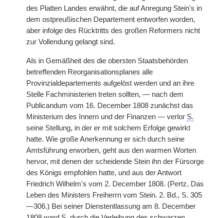
des Platten Landes erwähnt, die auf Anregung Stein's in
dem ostpreußischen Departement entworfen worden,
aber infolge des Rücktritts des großen Reformers nicht
zur Vollendung gelangt sind.
Als in Gemäßheit des die obersten Staatsbehörden
betreffenden Reorganisationsplanes alle
Provinzialdepartements aufgelöst werden und an ihre
Stelle Fachministerien treten sollten, — nach dem
Publicandum vom 16. December 1808 zunächst das
Ministerium des Innern und der Finanzen — verlor
S.
seine Stellung, in der er mit solchem Erfolge gewirkt
hatte. Wie große Anerkennung er sich durch seine
Amtsführung erworben, geht aus den warmen Worten
hervor, mit denen der scheidende Stein ihn der Fürsorge
des Königs empfohlen hatte, und aus der Antwort
Friedrich Wilhelm's vom 2. December 1808. (Pertz, Das
Leben des Ministers Freiherrn vom Stein. 2. Bd., S. 305
—306.) Bei seiner Dienstentlassung am 8. December
1808 ward
S.
durch die Verleihung des schwarzen