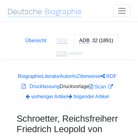
Deutsche
Biographie
Übersicht
NDB
ADB
32 (1891)
NDB
-online
Biographie
Literatur
Autor/in
Zitierweise
RDF
Druckfassung
Druckvorlage
Scan
vorheriger Artikel
folgender Artikel
Schroetter, Reichsfreiherr
Friedrich Leopold von