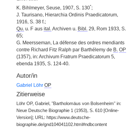
*
K. Bihlmeyer, Seuse, 1907, S. 130
;
J. Taurisano, Hierarchia Ordinis Praedicatorum,
1916, S. 38 f.;
Qu.
u. F aus
ital.
Archiven u.
Bibl.
29, Rom 1933, S.
65;
G. Meersseman, La défense des ordres mendiants
contre Richard Fitz Ralph par Barthélemy de
B.
OP
(1357), in: Archivum Fratrum Praedicatorum 5,
ebenda 1935, S. 124-40.
Autor/in
Gabriel Löhr
OP
Zitierweise
Löhr OP, Gabriel, "Bartholomäus von Bolsenheim" in:
Neue Deutsche Biographie 1 (1953), S. 610 [Online-
Version]; URL: https://www.deutsche-
biographie.de/gnd104041102.html#ndbcontent