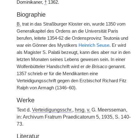
Dominikaner,
†
1362.
Biographie
B.
trat in das Straßburger Kloster ein, wurde 1350 vom
Generalkapitel des Ordens an die Universität Paris
berufen, leitete 1354-62 die Ordensprovinz Teutonia und
war ein Gönner des Mystikers
Heinrich Seuse
. Er wird
als Magister S. Palatii bezeugt, kann dies aber nur in den
letzten Monaten seines Lebens gewesen sein. In einer
Wolfenbütteler Handschrift wird er
de Brisaco
genannt.
1357 schrieb er für die Mendikanten eine
Verteidigungsschrift gegen den Erzbischof Richard Fitz
Ralph von Armagh (1346–60).
Werke
Text d.
Verteidigungsschr.
,
hrsg.
v.
G. Meersseman,
in: Archivum Fratrum Praedicatorum 5, 1935, S. 140-
73.
Literatur