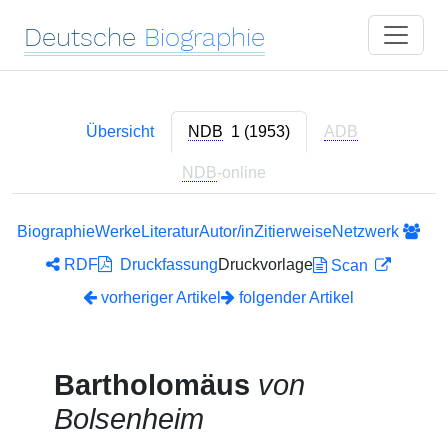
Deutsche
Biographie
Übersicht
NDB
1 (1953)
ADB
NDB
-online
Biographie
Werke
Literatur
Autor/in
Zitierweise
Netzwerk
RDF
Druckfassung
Druckvorlage
Scan
vorheriger Artikel
folgender Artikel
Bartholomäus
von
Bolsenheim