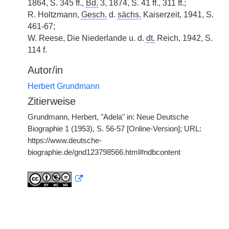
1864, S. 345 ff.,
Bd.
3, 1874,
|
S. 41 ff., 311 ff.;
R. Holtzmann,
Gesch.
d.
sächs.
Kaiserzeit, 1941, S.
461-67;
W. Reese, Die Niederlande u. d.
dt.
Reich, 1942, S.
114 f.
Autor/in
Herbert Grundmann
Zitierweise
Grundmann, Herbert, "Adela" in: Neue Deutsche
Biographie 1 (1953), S. 56-57 [Online-Version]; URL:
https://www.deutsche-
biographie.de/gnd123798566.html#ndbcontent