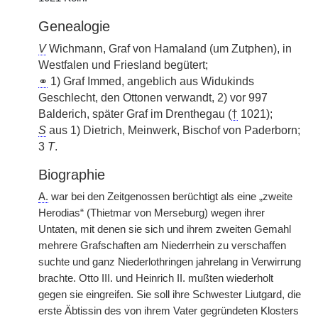
Genealogie
V
Wichmann, Graf von Hamaland (um Zutphen), in
Westfalen und Friesland begütert;
⚭
1) Graf Immed, angeblich aus Widukinds
Geschlecht, den Ottonen verwandt, 2) vor 997
Balderich, später Graf im Drenthegau (
†
1021);
S
aus 1) Dietrich, Meinwerk, Bischof von Paderborn;
3
T
.
Biographie
A.
war bei den Zeitgenossen berüchtigt als eine „zweite
Herodias“ (Thietmar von Merseburg) wegen ihrer
Untaten, mit denen sie sich und ihrem zweiten Gemahl
mehrere Grafschaften am Niederrhein zu verschaffen
suchte und ganz Niederlothringen jahrelang in Verwirrung
brachte. Otto III. und Heinrich II. mußten wiederholt
gegen sie eingreifen. Sie soll ihre Schwester Liutgard, die
erste Äbtissin des von ihrem Vater gegründeten Klosters