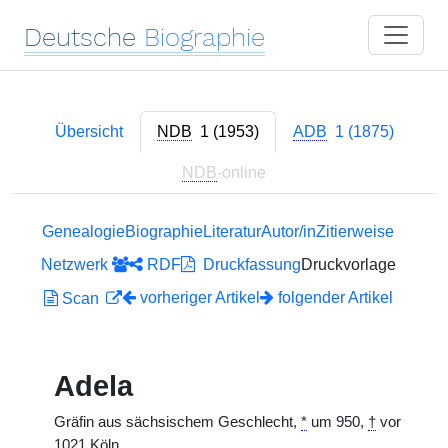
Deutsche
Biographie
Übersicht
NDB
1 (1953)
ADB
1 (1875)
NDB
-online
Genealogie
Biographie
Literatur
Autor/in
Zitierweise
Netzwerk
RDF
Druckfassung
Druckvorlage
vorheriger Artikel
folgender Artikel
Scan
Adela
Gräfin aus sächsischem Geschlecht,
*
um 950,
†
vor
1021 Köln.