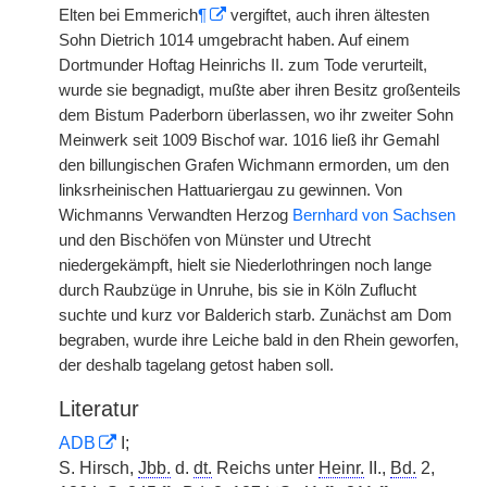
Elten bei Emmerich
¶
vergiftet, auch ihren ältesten
Sohn Dietrich 1014 umgebracht haben. Auf einem
Dortmunder Hoftag Heinrichs II. zum Tode verurteilt,
wurde sie begnadigt, mußte aber ihren Besitz großenteils
dem Bistum Paderborn überlassen, wo ihr zweiter Sohn
Meinwerk seit 1009 Bischof war. 1016 ließ ihr Gemahl
den billungischen Grafen Wichmann ermorden, um den
linksrheinischen Hattuariergau zu gewinnen. Von
Wichmanns Verwandten Herzog
Bernhard von Sachsen
und den Bischöfen von Münster und Utrecht
niedergekämpft, hielt sie Niederlothringen noch lange
durch Raubzüge in Unruhe, bis sie in Köln Zuflucht
suchte und kurz vor Balderich starb. Zunächst am Dom
begraben, wurde ihre Leiche bald in den Rhein geworfen,
der deshalb tagelang getost haben soll.
Literatur
ADB
I;
S. Hirsch,
Jbb.
d.
dt.
Reichs unter
Heinr.
II.,
Bd.
2,