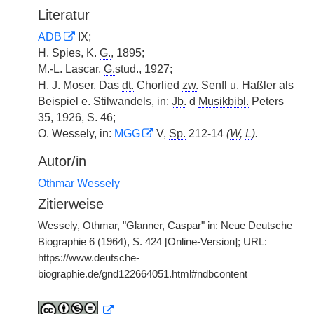
Literatur
ADB
IX;
H. Spies, K.
G.
, 1895;
M.-L. Lascar,
G.
stud., 1927;
H. J. Moser, Das
dt.
Chorlied
zw.
Senfl u. Haßler als
Beispiel e. Stilwandels, in:
Jb.
d
Musikbibl.
Peters
35, 1926, S. 46;
O. Wessely, in:
MGG
V,
Sp.
212-14
(
W
,
L
).
Autor/in
Othmar Wessely
Zitierweise
Wessely, Othmar, "Glanner, Caspar" in: Neue Deutsche
Biographie 6 (1964), S. 424 [Online-Version]; URL:
https://www.deutsche-
biographie.de/gnd122664051.html#ndbcontent