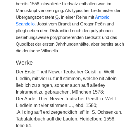
bereits 1558 intavolierte Liedsatz enthalten war, im
Manuskript verloren ging. Als typischer Liedmeister der
Übergangszeit steht
G.
in einer Reihe mit
Antonio
Scandello
, Jobst vom Brandt und Gregor Pečin und
pflegt neben dem Diskantlied noch den polyphonen
beziehungsweise polyphonierenden Liedsatz und das
Quodlibet der ersten Jahrhunderthälfte, aber bereits auch
die deutsche Villanella.
Werke
Der Erste Theil Newer Teutscher Geistl. u. Weltl.
Liedlin, mit vier u. fünff stimmen, welche nit allein
lieblich zu singen, sonder auch auff allerley
Instrument zu gebrauchen, München 1578;
Der Ander Theil Newer Teutscher Geistl. u. Weltl.
Liedlein mit vier stimmen …,
ebd.
1580;
„All ding auff erd zergencklich ist“ in: S. Ochsenkun,
Tabulaturbuch auff die Lauten, Heidelberg 1558,
folio 64.