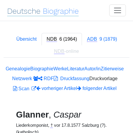
Deutsche
Biographie
Übersicht
NDB
6 (1964)
ADB
9 (1879)
NDB
-online
Genealogie
Biographie
Werke
Literatur
Autor/in
Zitierweise
Netzwerk
RDF
Druckfassung
Druckvorlage
vorheriger Artikel
folgender Artikel
Scan
Glanner
,
Caspar
Liederkomponist,
†
vor 17.8.1577 Salzburg (?).
(katholisch)