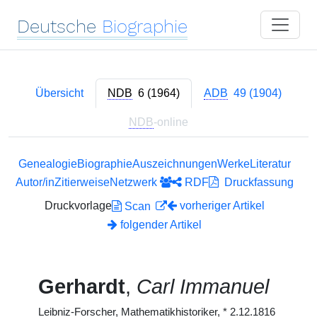
Deutsche
Biographie
Übersicht
NDB
6 (1964)
ADB
49 (1904)
NDB
-online
Genealogie
Biographie
Auszeichnungen
Werke
Literatur
Autor/in
Zitierweise
Netzwerk
RDF
Druckfassung
Druckvorlage
vorheriger Artikel
Scan
folgender Artikel
Gerhardt
,
Carl Immanuel
Leibniz-Forscher, Mathematikhistoriker,
*
2.12.1816