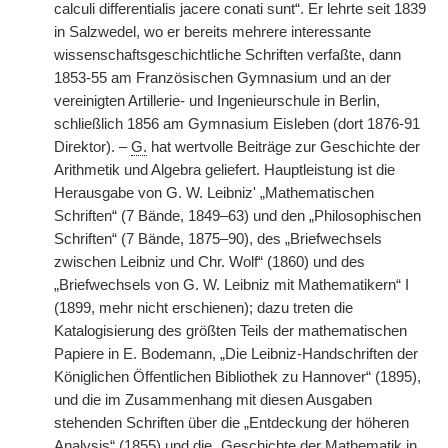
calculi differentialis jacere conati sunt“. Er lehrte seit 1839
in Salzwedel, wo er bereits mehrere interessante
wissenschaftsgeschichtliche Schriften verfaßte, dann
1853-55 am Französischen Gymnasium und an der
vereinigten Artillerie- und Ingenieurschule in Berlin,
schließlich 1856 am Gymnasium Eisleben (dort 1876-91
Direktor). –
G.
hat wertvolle Beiträge zur Geschichte der
Arithmetik und Algebra geliefert. Hauptleistung ist die
Herausgabe von G. W. Leibniz' „Mathematischen
Schriften“ (7 Bände, 1849–63) und den „Philosophischen
Schriften“ (7 Bände, 1875–90), des „Briefwechsels
zwischen Leibniz und Chr. Wolf“ (1860) und des
„Briefwechsels von G. W. Leibniz mit Mathematikern“ I
(1899, mehr nicht erschienen); dazu treten die
Katalogisierung des größten Teils der mathematischen
Papiere in E. Bodemann, „Die Leibniz-Handschriften der
Königlichen Öffentlichen Bibliothek zu Hannover“ (1895),
und die im Zusammenhang mit diesen Ausgaben
stehenden Schriften über die „Entdeckung der höheren
Analysis“ (1855) und die „Geschichte der Mathematik in