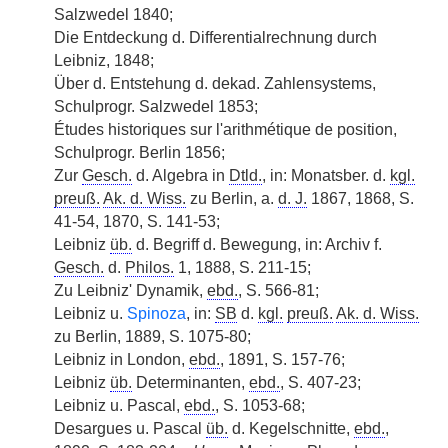
Salzwedel 1840;
Die Entdeckung d. Differentialrechnung durch
Leibniz, 1848;
Über d. Entstehung d. dekad. Zahlensystems,
Schulprogr. Salzwedel 1853;
Études historiques sur l'arithmétique de position,
Schulprogr. Berlin 1856;
Zur
Gesch.
d. Algebra in
Dtld.
, in: Monatsber. d.
kgl.
preuß.
Ak. d. Wiss.
zu Berlin, a.
d. J.
1867, 1868, S.
41-54, 1870, S. 141-53;
Leibniz
üb.
d. Begriff d. Bewegung, in: Archiv f.
Gesch.
d.
Philos.
1, 1888, S. 211-15;
Zu Leibniz' Dynamik,
ebd.
, S. 566-81;
Leibniz u.
Spinoza
, in:
SB
d.
kgl.
preuß.
Ak. d. Wiss.
zu Berlin, 1889, S. 1075-80;
Leibniz in London,
ebd.
, 1891, S. 157-76;
Leibniz
üb.
Determinanten,
ebd.
, S. 407-23;
Leibniz u. Pascal,
ebd.
, S. 1053-68;
Desargues u. Pascal
üb.
d. Kegelschnitte,
ebd.
,