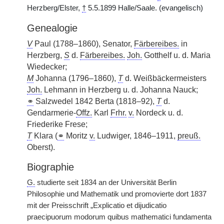
Herzberg/Elster,
†
5.5.1899 Halle/Saale. (evangelisch)
Genealogie
V
Paul (1788–1860), Senator,
Färbereibes.
in
Herzberg,
S
d.
Färbereibes.
Joh.
Gotthelf u. d. Maria
Wiedecker;
M
Johanna (1796–1860),
T
d. Weißbäckermeisters
Joh.
Lehmann in Herzberg u. d. Johanna Nauck;
⚭
Salzwedel 1842 Berta (1818–92),
T
d.
Gendarmerie-
Offz.
Karl
Frhr.
v.
Nordeck u. d.
Friederike Frese;
T
Klara (
⚭
Moritz
v.
Ludwiger, 1846–1911,
preuß.
Oberst).
Biographie
G.
studierte seit 1834 an der Universität Berlin
Philosophie und Mathematik und promovierte
|
dort 1837
mit der Preisschrift „Explicatio et dijudicatio
praecipuorum modorum quibus mathematici fundamenta