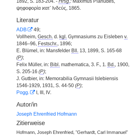
1892, S. 183-204. -
Hrsg.
:
Maximus Planudes,
ψηφοφορία ϰατ᾽ Ινδϲύς, 1865.
Literatur
ADB
49;
Vollheim,
Gesch.
d.
kgl.
Gymnasiums zu Eisleben
v.
1846–96,
Festschr.
, 1896;
E. Blümel, in: Mansfelder
Bll.
13, 1899, S. 165-68
(
P
)
;
Felix Müller, in:
Bibl.
mathematica, 3. F., 1.
Bd.
, 1900,
S. 205-16
(
P
)
;
J. Gutbier, in: Memorabilia Gymnasii Islebiensis
1546-1929, 1931, S. 44-50
(
P
)
;
Pogg.
I, III, IV.
Autor/in
Joseph Ehrenfried Hofmann
Zitierweise
Hofmann, Joseph Ehrenfried, "Gerhardt, Carl Immanuel"