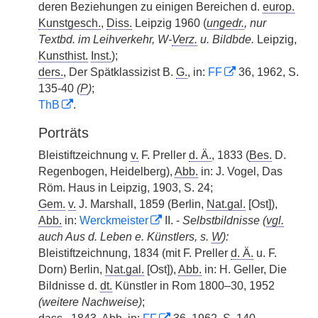
deren Beziehungen zu einigen Bereichen d.
europ.
Kunstgesch.
,
Diss.
Leipzig 1960 (
ungedr.
, nur
Textbd. im Leihverkehr, W-
Verz.
u. Bildbde.
Leipzig,
Kunsthist.
Inst.
);
ders.
, Der Spätklassizist B.
G.
, in:
FF
36, 1962, S.
135-40
(
P
)
;
ThB
.
Porträts
Bleistiftzeichnung
v.
F. Preller
d. Ä.
, 1833 (
Bes.
D.
Regenbogen, Heidelberg),
Abb.
in: J. Vogel, Das
Röm. Haus in Leipzig, 1903, S. 24;
Gem.
v.
J. Marshall, 1859 (Berlin,
Nat.gal.
[Ost]),
Abb.
in:
Werckmeister
II. -
Selbstbildnisse (
vgl.
auch Aus d. Leben e. Künstlers, s.
W
):
Bleistiftzeichnung, 1834 (mit F. Preller
d. Ä.
u. F.
Dorn) Berlin,
Nat.gal.
[Ost]),
Abb.
in: H. Geller, Die
Bildnisse d.
dt.
Künstler in Rom 1800–30, 1952
(weitere Nachweise)
;