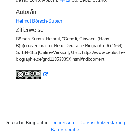
dass.
, 1843,
Abb.
in:
FF
36, 1962, S. 140.
Autor/in
Helmut Börsch-Supan
Zitierweise
Börsch-Supan, Helmut, "Genelli, Giovanni (Hans)
B(u)onaventura" in: Neue Deutsche Biographie 6 (1964),
S. 184-185 [Online-Version]; URL: https://www.deutsche-
biographie.de/gnd11853839X.html#ndbcontent
Deutsche Biographie ·
Impressum
·
Datenschutzerklärung
·
Barrierefreiheit