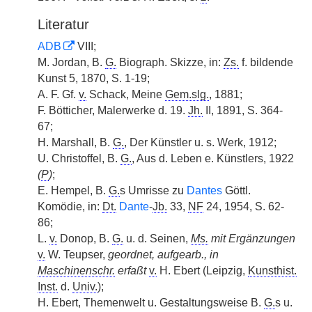
Literatur
ADB
VIII;
M. Jordan, B.
G.
Biograph. Skizze, in:
Zs.
f. bildende
Kunst 5, 1870, S. 1-19;
A. F. Gf.
v.
Schack, Meine
Gem.slg.
, 1881;
F. Bötticher, Malerwerke d. 19.
Jh.
II, 1891, S. 364-
67;
H. Marshall, B.
G.
, Der Künstler u. s. Werk, 1912;
U. Christoffel, B.
G.
, Aus d. Leben e. Künstlers, 1922
(
P
)
;
E. Hempel, B.
G.
s Umrisse zu
Dantes
Göttl.
Komödie, in:
Dt.
Dante
-
Jb.
33,
NF
24, 1954, S. 62-
86;
L.
v.
Donop, B.
G.
u. d. Seinen,
Ms.
mit Ergänzungen
v.
W. Teupser,
geordnet, aufgearb., in
Maschinenschr.
erfaßt
v.
H. Ebert (Leipzig,
Kunsthist.
Inst.
d.
Univ.
);
H. Ebert, Themenwelt u. Gestaltungsweise B.
G.
s u.