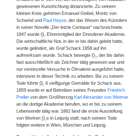
gewiesenen Kunstrichtung distanzierte. Zu seinem
kleinen Kreis gehörten Emanuel Geibel, Moritz
|
von
Schwind und
Paul Heyse
, der das Wesen des Künstlers
in seiner Novelle „Der letzte Centauer“ nachzeichnete.
1847 wurde
G.
Ehrenmitglied der Dresdener Akademie.
Die wirtschaftliche Not, in der er bis dahin gelebt hatte,
wurde gelindert, als Graf Schack 1858 auf ihn
aufmerksam wurde. Schack bewegte
G.
, der bis dahin
fast ausschließlich als Zeichner tätig gewesen war und
nur vereinzelte Versuche in Ölmalerei ausgeführt hatte,
intensiver in dieser Technik zu arbeiten. Bis zu seinem
Tode führte
G.
6 vielfigurige Gemälde für Schack aus.
1859 wurde er auf Betreiben seines Freundes
Friedrich
Preller
von dem Großherzog
Karl Alexander von Weimar
an die dortige Akademie berufen, wo er bis zu seinem
Lebensende tätig war. 1862 fand die erste Ausstellung
von Werken
G.
s in Leipzig statt; nach seinem Tode
folgten weitere in Wien, München und Leipzig.