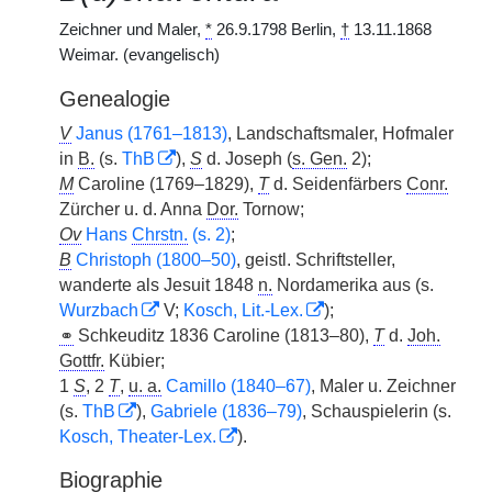
Zeichner und Maler,
*
26.9.1798 Berlin,
†
13.11.1868
Weimar. (evangelisch)
Genealogie
V
Janus (1761–1813)
, Landschaftsmaler, Hofmaler
in
B.
(s.
ThB
),
S
d. Joseph (
s. Gen.
2);
M
Caroline (1769–1829),
T
d. Seidenfärbers
Conr.
Zürcher u. d. Anna
Dor.
Tornow;
Ov
Hans
Chrstn.
(s. 2)
;
B
Christoph (1800–50)
, geistl. Schriftsteller,
wanderte als Jesuit 1848
n.
Nordamerika aus (s.
Wurzbach
V;
Kosch, Lit.-Lex.
);
⚭
Schkeuditz 1836 Caroline (1813–80),
T
d.
Joh.
Gottfr.
Kübier;
1
S
, 2
T
,
u. a.
Camillo (1840–67)
, Maler u. Zeichner
(s.
ThB
),
Gabriele (1836–79)
, Schauspielerin (s.
Kosch, Theater-Lex.
).
Biographie