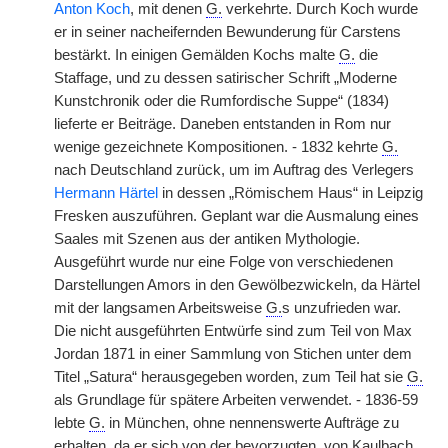
Anton Koch
, mit denen
G.
verkehrte. Durch Koch wurde
er in seiner nacheifernden Bewunderung für Carstens
bestärkt. In einigen Gemälden Kochs malte
G.
die
Staffage, und zu dessen satirischer Schrift „Moderne
Kunstchronik oder die Rumfordische Suppe“ (1834)
lieferte er Beiträge. Daneben entstanden in Rom nur
wenige gezeichnete Kompositionen. - 1832 kehrte
G.
nach Deutschland zurück, um im Auftrag des Verlegers
Hermann Härtel
in dessen „Römischem Haus“ in Leipzig
Fresken auszuführen. Geplant war die Ausmalung eines
Saales mit Szenen aus der antiken Mythologie.
Ausgeführt wurde nur eine Folge von verschiedenen
Darstellungen Amors in den Gewölbezwickeln, da Härtel
mit der langsamen Arbeitsweise
G.
s unzufrieden war.
Die nicht ausgeführten Entwürfe sind zum Teil von Max
Jordan 1871 in einer Sammlung von Stichen unter dem
Titel „Satura“ herausgegeben worden, zum Teil hat sie
G.
als Grundlage für spätere Arbeiten verwendet. - 1836-59
lebte
G.
in München, ohne nennenswerte Aufträge zu
erhalten, da er sich von der bevorzugten, von Kaulbach