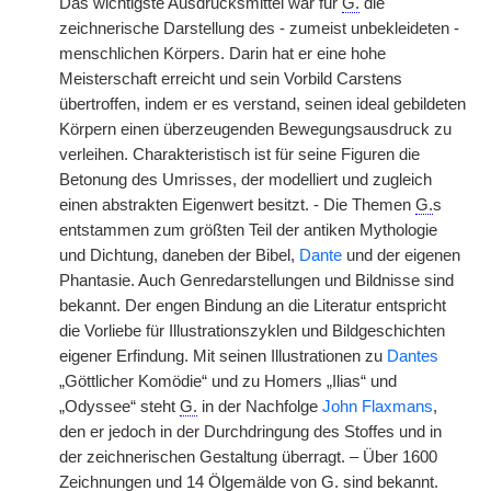
Das wichtigste Ausdrucksmittel war für
G.
die
zeichnerische Darstellung des - zumeist unbekleideten -
menschlichen Körpers. Darin hat er eine hohe
Meisterschaft erreicht und sein Vorbild Carstens
übertroffen, indem er es verstand, seinen ideal gebildeten
Körpern einen überzeugenden Bewegungsausdruck zu
verleihen. Charakteristisch ist für seine Figuren die
Betonung des Umrisses, der modelliert und zugleich
einen abstrakten Eigenwert besitzt. - Die Themen
G.
s
entstammen zum größten Teil der antiken Mythologie
und Dichtung, daneben der Bibel,
Dante
und der eigenen
Phantasie. Auch Genredarstellungen und Bildnisse sind
bekannt. Der engen Bindung an die Literatur entspricht
die Vorliebe für Illustrationszyklen und Bildgeschichten
eigener Erfindung. Mit seinen Illustrationen zu
Dantes
„Göttlicher Komödie“ und zu Homers „Ilias“ und
„Odyssee“ steht
G.
in der Nachfolge
John Flaxmans
,
den er jedoch in der Durchdringung des Stoffes und in
der zeichnerischen Gestaltung überragt. – Über 1600
Zeichnungen und 14 Ölgemälde von
G.
sind bekannt.