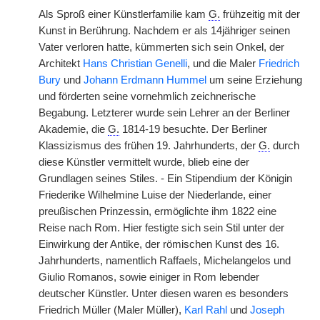
Als Sproß einer Künstlerfamilie kam
G.
frühzeitig mit der
Kunst in Berührung. Nachdem er als 14jähriger seinen
Vater verloren hatte, kümmerten sich sein Onkel, der
Architekt
Hans Christian Genelli
, und die Maler
Friedrich
Bury
und
Johann Erdmann Hummel
um seine Erziehung
und förderten seine vornehmlich zeichnerische
Begabung. Letzterer wurde sein Lehrer an der Berliner
Akademie, die
G.
1814-19 besuchte. Der Berliner
Klassizismus des frühen 19. Jahrhunderts, der
G.
durch
diese Künstler vermittelt wurde, blieb eine der
Grundlagen seines Stiles. - Ein Stipendium der Königin
Friederike Wilhelmine Luise der Niederlande, einer
preußischen Prinzessin, ermöglichte ihm 1822 eine
Reise nach Rom. Hier festigte sich sein Stil unter der
Einwirkung der Antike, der römischen Kunst des 16.
Jahrhunderts, namentlich Raffaels, Michelangelos und
Giulio Romanos, sowie einiger in Rom lebender
deutscher Künstler. Unter diesen waren es besonders
Friedrich Müller (Maler Müller),
Karl Rahl
und
Joseph