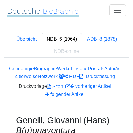
Deutsche
Biographie
Übersicht
NDB
6 (1964)
ADB
8 (1878)
NDB
-online
Genealogie
Biographie
Werke
Literatur
Porträts
Autor/in
Zitierweise
Netzwerk
RDF
Druckfassung
Druckvorlage
vorheriger Artikel
Scan
folgender Artikel
Genelli,
Giovanni (Hans)
B(u)onaventura