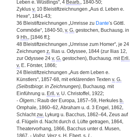
Leben e. Wüstlings“, 4
Bearb.
, 1840-50;
Zyklus
v.
10 Bleistiftzeichnungen „Aus d. Leben e.
Hexe“, 1841-43;
36 Bleistiftzeichnungen „Umrisse zu
Dante
's Göttl.
Commödie“, 1840-50,
v.
G.
gestochen, Buchausg. in
9
Hh.
, [1846 ff.];
48 Bleistiftzeichnungen „Umrisse zum Homer“, je 24
Zeichnungen
z.
Ilias u. Odyssee, 1844 (zur Ilias 12,
zur Odyssee 24
v.
G.
gestochen), Buchausg. mit
Erll.
v.
E. Förster, 1866;
24 Bleistiftzeichnungen „Aus dem Leben e.
Künstlers“, 1857-68, mit erklärenden Texten
v.
G.
(Selbstbiogr. in Zeichnungen)
, Buchausg. mit
Einführung u.
Erll.
v.
U. Christoffel, 1922;
-
Ölgem.:
Raub der Europa, 1857–59, Herkules
b.
Omphale, 1860–62, Abraham u. d. 3 Engel, 1862,
Schlacht
zw.
Lykurg u. Bacchus, 1862–64, Zeus auf
d. Flügeln d. Nacht durch d. Lüfte getragen, 1864,
Theatervorhang, 1866, Bacchus unter d. Musen,
1867. -
Vollst. Verz s.
H. Ebert, s.
L
.