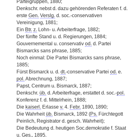
Parteigruppen, 1880;
Denkschr. nebst d. dazu gehörenden Referaten f. d.
erste
Gen.
Verslg.
d. soc.-conservativen
Vereinigung, 1881;
Ein
Btr.
z.
Lohn- u. Arbeiterfrage, 1882;
Der fünfte Stand u. d. Regierungen, 1884;
Gouvernemental u. conservativ
od.
d. Partei
Bismarcks sans phrase, 1885;
Noch einmal: Die Partei Bismarcks sans phrase,
1885;
Fürst Bismarck u. d.
dt.
-conservative Partei
od.
e.
pol.
Abrechnung, 1887;
Papst, Centrum u. Bismarck, 1887;
Denkschr.
üb.
d. Arbeiterfrage, erstattet d. soc.-
pol.
Konferenz f. d. Mittelrhein, 1888;
Die
kaiserl.
Erlasse
v.
4.
Febr.
1890, 1890;
Die Wahrheit
üb.
Bismarck, 1892 (
Ps.
Fürchtegott
Peinlich, Registrator d. gesch. Wahrheit);
Die Bedeutung d. heutigen Soc.demokratie f. Staat
u.
Ges.
, 1895.