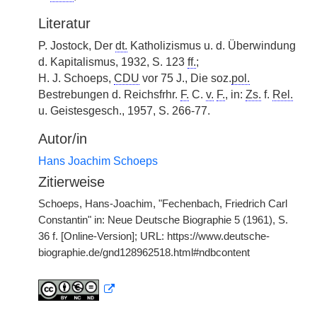
Literatur
P. Jostock, Der
dt.
Katholizismus u. d. Überwindung
d. Kapitalismus, 1932, S. 123
ff.
;
H. J. Schoeps,
CDU
vor 75 J., Die soz.
pol.
Bestrebungen d. Reichsfrhr.
F.
C.
v.
F.
, in:
Zs.
f.
Rel.
u. Geistesgesch., 1957, S. 266-77.
Autor/in
Hans Joachim Schoeps
Zitierweise
Schoeps, Hans-Joachim, "Fechenbach, Friedrich Carl
Constantin" in: Neue Deutsche Biographie 5 (1961), S.
36 f. [Online-Version]; URL: https://www.deutsche-
biographie.de/gnd128962518.html#ndbcontent