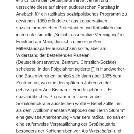
er sich 1878 den Deutschkonservativen an und
versuchte diese auf einem süddeutschen Parteitag in
Ansbach für ein radikales sozialpolitisches Programm zu
gewinnen. 1880 gründete er aus konservativen
sozialreformerischen Protestanten und Katholiken eine
interkonfessionelle „Sozial-conservative Vereinigung“ in
Frankfurt am Main, die sich zu einer großen
Mittelstandspartei auswachsen sollte, aber am
Widerstand der bestehenden Parteien
(Deutschkonservative, Zentrum, Christlich-Soziale)
scheiterte. In den Folgejahren agitierte
F.
in Handwerker-
und Bauernvereinen, schloß sich dann aber 1885 dem
Zentrum an, wo er in den späteren Jahren zu der
gehässigsten Anti-Bismarck-Fronde gehörte. –
F.
s
sozialpolitisches Programm, mit dem er die
Sozialdemokratie ausstechen wollte – Bebel zollte ihm
als dem „vollkommensten Antipoden des Herrn Stumm“
eine gewisse Anerkennung – war sehr radikal; so sah er
eine stufenweise Verstaatlichung der Großindustrie,
besonders der Kohlengruben vor. Als Wirtschafts- und