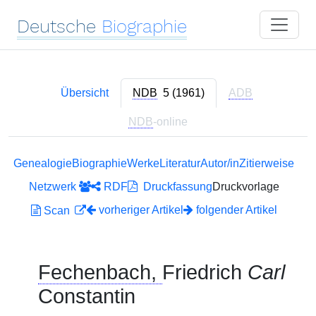
Deutsche
Biographie
Übersicht
NDB
5 (1961)
ADB
NDB
-online
Genealogie
Biographie
Werke
Literatur
Autor/in
Zitierweise
Netzwerk
RDF
Druckfassung
Druckvorlage
vorheriger Artikel
folgender Artikel
Scan
Fechenbach,
Friedrich
Carl
Constantin