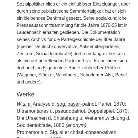
Sozialpolitiker blieb er ein einflußloser Einzelgänger, aber
durch seine publizistische Sammlertätigkeit hat er sich
ein bleibendes Denkmal gesetzt. Seine sozialkundliche
Presseausschnittsammlung für die Jahre 1876-95 ist in
Laudenbach erhalten geblieben. Die Dokumentation
seines Archivs für die Parteigeschichte der 80er Jahre
(speziell Deutschkonservative, Antisemitenparteien,
Zentrum, Sozialdemokratie) dürfte umfangreicher sein
als die der betreffenden Parteiarchive. Es befinden sich
dort auch an
F.
gerichtete Briefe zahlreicher Politiker
(Wagener, Stöcker, Windthorst, Schorlemer-Alst, Bebel
und andere).
Werke
W
u. a.
Analyse d.
sog.
bayer.
-patriot. Partei, 1870;
Ultramontanes u. pseudopatriot. Doppelspiel, 1870;
Die Ursachen d. Entstehung u. Weiterentwicklung d.
Soc.demokratie, 1880
(anonym)
;
Promemoria
z.
Slg.
aller christl.-conservativen