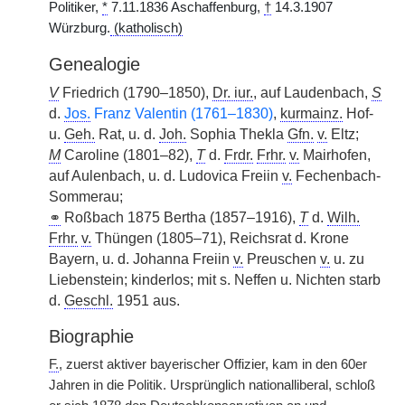
Politiker,
*
7.11.1836 Aschaffenburg,
†
14.3.1907
Würzburg.
(katholisch)
Genealogie
V
Friedrich (1790–1850),
Dr. iur.
, auf Laudenbach,
S
d.
Jos.
Franz Valentin (1761–1830)
,
kurmainz.
Hof-
u.
Geh.
Rat, u. d.
Joh.
Sophia Thekla
Gfn.
v.
Eltz;
M
Caroline (1801–82),
T
d.
Frdr.
Frhr.
v.
Mairhofen,
auf Aulenbach, u. d. Ludovica Freiin
v.
Fechenbach-
Sommerau;
⚭
Roßbach 1875 Bertha (1857–1916),
T
d.
Wilh.
Frhr.
v.
Thüngen (1805–71), Reichsrat d. Krone
Bayern, u. d. Johanna Freiin
v.
Preuschen
v.
u. zu
Liebenstein; kinderlos; mit s. Neffen u. Nichten starb
d.
Geschl.
1951 aus.
Biographie
F.
, zuerst aktiver bayerischer Offizier, kam in den 60er
Jahren in die Politik. Ursprünglich nationalliberal, schloß