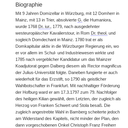
Biographie
Mit 9 Jahren Domizellar in Würzburg, mit 12 Domherr in
Mainz, mit 13 in Trier, absolvierte
G.
die Humaniora,
wurde 1768
Dr. iur.
, 1779, nach ausgedehnter
westeuropäischer Kavalierstour, in Rom
Dr. theol.
und
sogleich Domdechant in Mainz. 1780 trat er als
Domkapitular aktiv in die Würzburger Regierung ein, wo
er vor allem im Schul- und Industriewesen wirkte und
1785 nach vergeblicher Kandidatur um das Mainzer
Koadjutorat gegen Dalberg diesem als Rector magnificus
der Julius-Universität folgte. Daneben fungierte er auch
wiederholt für das Erzstift, so 1790 als geistlicher
Wahlbotschafter in Frankfurt. Mit nachhaltiger Förderung
der Hofburg ward er am 17.3.1797 zum 79. Nachfolger
des heiligen Kilian gewählt, dem Letzten, der zugleich als
Herzog von Franken Schwert und Stola besaß. Die
zugleich angestrebte Wahl in Bamberg scheiterte jedoch
am Widerstand des Kapitels, nicht minder der Plan, den
dann vorgeschobenen Onkel Christoph Franz Freiherr