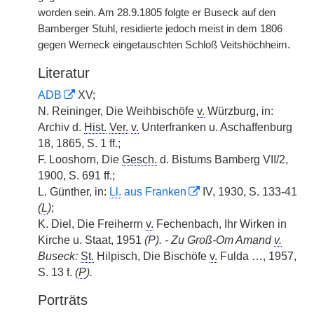
worden sein. Am 28.9.1805 folgte er Buseck auf den
Bamberger Stuhl, residierte jedoch meist in dem 1806
gegen Werneck eingetauschten Schloß Veitshöchheim.
Literatur
ADB
XV;
N. Reininger, Die Weihbischöfe
v.
Würzburg, in:
Archiv d.
Hist.
Ver.
v.
Unterfranken u. Aschaffenburg
18, 1865, S. 1 ff.;
F. Looshorn, Die
Gesch.
d. Bistums Bamberg VII/2,
1900, S. 691 ff.;
L. Günther, in:
Ll.
aus Franken
IV, 1930, S. 133-41
(
L
)
;
K. Diel, Die Freiherrn
v.
Fechenbach, Ihr Wirken in
Kirche u. Staat, 1951
(P). - Zu Groß-Om Amand
v.
Buseck:
St.
Hilpisch, Die Bischöfe
v.
Fulda …, 1957,
S. 13 f.
(
P
).
Porträts