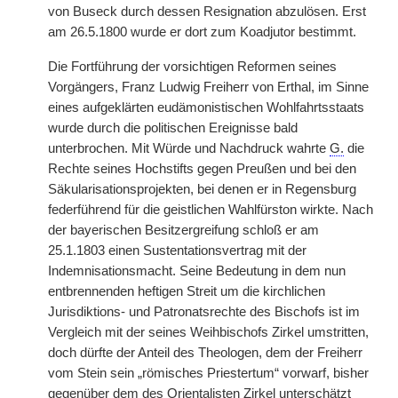
von Buseck durch dessen Resignation abzulösen. Erst
am 26.5.1800 wurde er dort zum Koadjutor bestimmt.
Die Fortführung der vorsichtigen Reformen seines
Vorgängers, Franz Ludwig Freiherr von Erthal, im Sinne
eines aufgeklärten eudämonistischen Wohlfahrtsstaats
wurde durch die politischen Ereignisse bald
unterbrochen. Mit Würde und Nachdruck wahrte
G.
die
Rechte seines Hochstifts gegen Preußen und bei den
Säkularisationsprojekten, bei denen er in Regensburg
federführend für die geistlichen Wahlfürston wirkte. Nach
der bayerischen Besitzergreifung schloß er am
25.1.1803 einen Sustentationsvertrag mit der
Indemnisationsmacht. Seine Bedeutung in dem nun
entbrennenden heftigen Streit um die kirchlichen
Jurisdiktions- und Patronatsrechte des Bischofs ist im
Vergleich mit der seines Weihbischofs Zirkel umstritten,
doch dürfte der Anteil des Theologen, dem der Freiherr
vom Stein sein „römisches Priestertum“ vorwarf, bisher
gegenüber dem des Orientalisten Zirkel unterschätzt