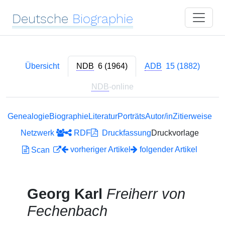
Deutsche
Biographie
Übersicht
NDB
6 (1964)
ADB
15 (1882)
NDB
-online
Genealogie
Biographie
Literatur
Porträts
Autor/in
Zitierweise
Netzwerk
RDF
Druckfassung
Druckvorlage
vorheriger Artikel
folgender Artikel
Scan
Georg Karl
Freiherr von
Fechenbach