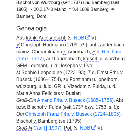
Bischof von Würzburg (seit 1797) und Bamberg (seit
1805),
~
20.2.1749 Mainz,
†
9.4.1808 Bamberg,
⚰
Bamberg, Dom.
Genealogie
Aus
fränk.
Adelsgeschl.
(s.
NDB
V);
V
Christoph Hartmann (1709–79), auf Laudenbach,
mainz. Oberamtmann
z.
Amorbach,
S
d.
Reichard
(1657–1717)
, auf Laudenbach,
kaiserl.
u. würzburg.
GFM
-Leutnant, u. d. Josepha
v.
Eyb;
M
Sophie Leopoldine (1723–93),
T
d. Ernst
Frhr.
v.
Buseck (1686–1754), zu Forstlahm u. Ippelborn,
würzburg. u. fuld.
GR
u. Vizedom
z.
Fulda, u. d.
Maria Anna Felicitas
v.
Buttlar;
Groß-Om
Amand
Frhr.
v.
Buseck (1685–1756)
, Abt
bzw.
Bischof
v.
Fulda (seit 1737
bzw.
1753, s.
L
);
Om
Christoph Franz
Frhr.
v.
Buseck (1724–1805)
,
Bischof
v.
Bamberg (seit 1795);
Groß-N
Carl (
†
1907)
,
Pol.
(s.
NDB
V).