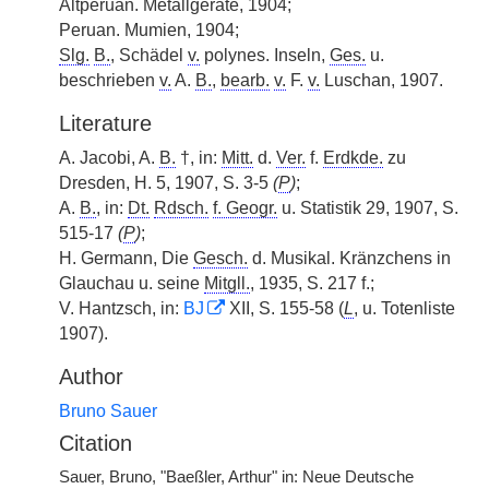
Altperuan. Metallgeräte, 1904;
Peruan. Mumien, 1904;
Slg.
B.
, Schädel
v.
polynes. Inseln,
Ges.
u.
beschrieben
v.
A.
B.
,
bearb.
v.
F.
v.
Luschan, 1907.
Literature
A. Jacobi, A.
B.
†, in:
Mitt.
d.
Ver.
f.
Erdkde.
zu
Dresden, H. 5, 1907, S. 3-5
(
P
)
;
A.
B.
, in:
Dt.
Rdsch.
f. Geogr.
u. Statistik 29, 1907, S.
515-17
(
P
)
;
H. Germann, Die
Gesch.
d. Musikal. Kränzchens in
Glauchau u. seine
Mitgll.
, 1935, S. 217 f.;
V. Hantzsch, in:
BJ
XII, S. 155-58 (
L
, u. Totenliste
1907).
Author
Bruno Sauer
Citation
Sauer, Bruno, "Baeßler, Arthur" in: Neue Deutsche