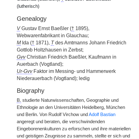
(lutherisch)
Genealogy
V
Gustav Ernst Baeßler (
†
1895),
Webwarenfabrikant in Glauchau;
M
Ida (
†
1871),
T
des Amtmanns Johann Friedrich
Gottlob Holtzhausen in Zerbst;
Gvv
Christian Friedrich Baeßler, Kaufmann in
Auerbach (Vogtland);
Ur-Gvv
Faktor im Messing- und Hammerwerk
Niederauerbach (Vogtland); ledig
Biography
B.
studierte Naturwissenschaften, Geographie und
Ethnologie an den Universitäten Heidelberg, München
und Berlin. Von Rudolf Virchow und
Adolf Bastian
angeregt und beraten, die verschwindenden
Eingeborenenkulturen zu erforschen und ihre materiellen
und geistigen Zeugnisse zu sammeln, stellte er sich und