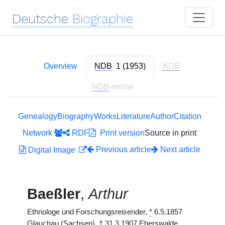
Deutsche
Biographie
Overview
NDB
1 (1953)
ADB
NDB
-online
Genealogy
Biography
Works
Literature
Author
Citation
Network
RDF
Print version
Source in print
Previous article
Next article
Digital Image
Baeßler
,
Arthur
Ethnologe und Forschungsreisender,
*
6.5.1857
Glauchau (Sachsen),
†
31.3.1907 Eberswalde.