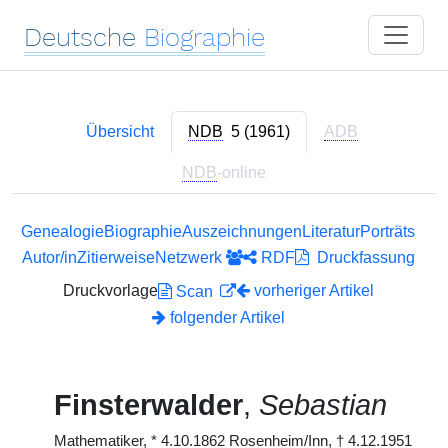
Deutsche
Biographie
Übersicht
NDB
5 (1961)
ADB
NDB
-online
Genealogie
Biographie
Auszeichnungen
Literatur
Porträts
Autor/in
Zitierweise
Netzwerk
RDF
Druckfassung
Druckvorlage
vorheriger Artikel
Scan
folgender Artikel
Finsterwalder
,
Sebastian
Mathematiker,
*
4.10.1862 Rosenheim/Inn,
†
4.12.1951