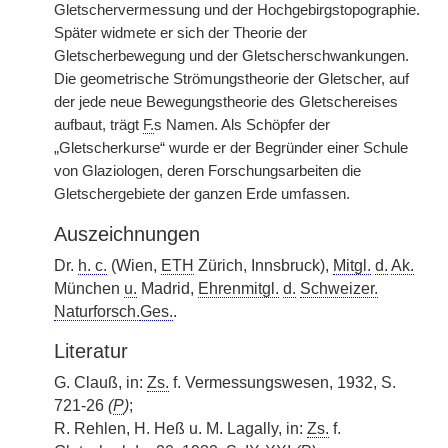
Gletschervermessung und der Hochgebirgstopographie.
Später widmete er sich der Theorie der
Gletscherbewegung und der Gletscherschwankungen.
Die geometrische Strömungstheorie der Gletscher, auf
der jede neue Bewegungstheorie des Gletschereises
aufbaut, trägt
F.
s Namen. Als Schöpfer der
„Gletscherkurse“ wurde er der Begründer einer Schule
von Glaziologen, deren Forschungsarbeiten die
Gletschergebiete der ganzen Erde umfassen.
Auszeichnungen
Dr.
h. c.
(Wien,
ETH
Zürich, Innsbruck),
Mitgl.
d.
Ak.
München
u.
Madrid,
Ehrenmitgl.
d.
Schweizer.
Naturforsch.
Ges.
.
Literatur
G. Clauß, in:
Zs.
f. Vermessungswesen, 1932, S.
721-26
(
P
)
;
R. Rehlen, H. Heß u. M. Lagally, in:
Zs.
f.