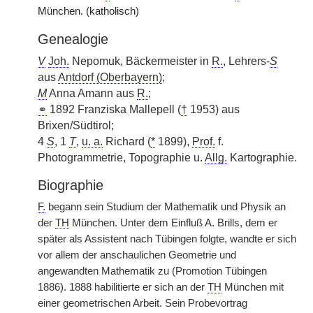
München. (katholisch)
Genealogie
V
Joh.
Nepomuk, Bäckermeister in
R.
, Lehrers-
S
aus
Antdorf (Oberbayern)
;
M
Anna Amann aus
R.
;
⚭
1892 Franziska Mallepell (
†
1953) aus
Brixen/Südtirol;
4
S
, 1
T
,
u. a.
Richard (
*
1899),
Prof.
f.
Photogrammetrie, Topographie u.
Allg.
Kartographie.
Biographie
F.
begann sein Studium der Mathematik und Physik an
der
TH
München. Unter dem Einfluß A. Brills, dem er
später als Assistent nach Tübingen folgte, wandte er sich
vor allem der anschaulichen Geometrie und
angewandten Mathematik zu (Promotion Tübingen
1886). 1888 habilitierte er sich an der
TH
München mit
einer geometrischen Arbeit. Sein Probevortrag