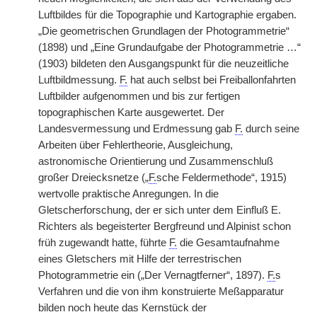
Luftbildes für die Topographie und Kartographie ergaben.
„Die geometrischen Grundlagen der Photogrammetrie“
(1898) und „Eine Grundaufgabe der Photogrammetrie …“
(1903) bildeten den Ausgangspunkt für die neuzeitliche
Luftbildmessung.
F.
hat auch selbst bei Freiballonfahrten
Luftbilder aufgenommen und bis zur fertigen
topographischen Karte ausgewertet. Der
Landesvermessung und Erdmessung gab
F.
durch seine
Arbeiten über Fehlertheorie, Ausgleichung,
astronomische Orientierung und Zusammenschluß
großer Dreiecksnetze („
F.
sche Feldermethode“, 1915)
wertvolle praktische Anregungen. In die
Gletscherforschung, der er sich unter dem Einfluß E.
Richters als begeisterter Bergfreund und Alpinist schon
früh zugewandt hatte, führte
F.
die Gesamtaufnahme
eines Gletschers mit Hilfe der terrestrischen
Photogrammetrie ein („Der Vernagtferner“, 1897).
F.
s
Verfahren und die von ihm konstruierte Meßapparatur
bilden noch heute das Kernstück der