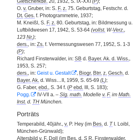
Gletscherkde.
20, 1932, S. IX-XXI
(
P
)
;
O.
v.
Gruber, in: S.
F.
z.
75. Geburtstag, Festschr. d.
Dt.
Ges.
f. Photogrammetrie, 1937;
M. Kneißl, S.
F.
z.
80. Geburtstag, in: Bildmessung u.
Luftbildwesen 17, 1942, S. 53-64
(
vollst.
W-
Verz.
,
123
Nr.
)
;
ders.
, in:
Zs.
f. Vermessungswesen 77, 1952, S. 1-3
(
P
)
;
Richard Finsterwalder, in:
SB
d.
Bayer. Ak. d. Wiss.
,
1953, S. 257;
ders.
, in:
Geist u. Gestalt
,
Biogr.
Btrr.
z.
Gesch.
d.
Bayer.
Ak.
d. Wiss…II, 1959, S. 65-69
(
L
)
;
G. Faber,
ebd.
, S. 34 f. (
P
ebd.
III, S. 183);
Pogg.
IV-VII a. –
Slg.
math.
Modelle
v.
F.
im
Math.
Inst.
d.
TH
München.
Porträts
Temperabild, 40jähr.,
v.
P. Hey (im
Bes.
d.
T
I. Loibl,
München-Grünwald);
Altersbild
v.
F. Doll (im
Bes.
d.
S
R. Finsterwalder,