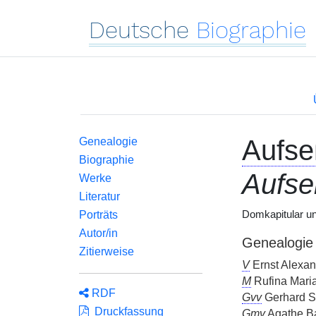
Deutsche
Biographie
Aufs
Genealogie
Biographie
Aufse
Werke
Literatur
Porträts
Domkapitular un
Autor/in
Genealogie
Zitierweise
V
Ernst Alexan
M
Rufina Maria
RDF
Gvv
Gerhard S
Druckfassung
Gmv
Agathe Ba