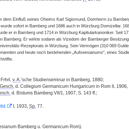
er dem Einfluß seines Oheims Karl Sigismund, Domherrn zu Bamber
 wurde sofort in Bamberg und 1686 auch in Würzburg Domizellar. 16
rde er in Bamberg und 1714 in Würzburg Kapitularkanoniker. Seit 1
n Bamberg. Er wirkte sodann als Vizedom der Bamberger Besitzungen 
niversitäts-Rezeptorats in Würzburg. Sein Vermögen (310 069 Gulden
enannten und heute noch bestehenden „Aufseesianums“, eines Studi
stifte.
Frhrl.
v.
A.
’sche Studienseminar in Bamberg, 1880;
Gesch.
d. Collegium Germanicum Hungaricum in Rom II, 1906, S
esch.
d. Bistums Bamberg VII/1, 1907, S. 143 ff.;
tld.
I, 1933,
Sp.
77.
esianum Bamberg u. Germanicum Rom).