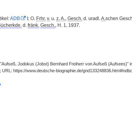
ikel:
ADB
I; O.
Frhr.
v.
u.
z.
A.
,
Gesch.
d. uradl.
A.
schen Geschl
ücherkde.
d.
fränk.
Gesch.
, H. 1, 1937.
 "Aufseß, Jodokus (Jobst) Bernhard Freiherr von Aufseß (Aufsees)" in
]; URL: https://www.deutsche-biographie.de/gnd133248836.html#ndbc