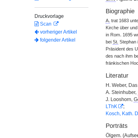
Biographie
Druckvorlage
A.
trat 1683 unt
Scan
Kirche über und
vorheriger Artikel
in Rom. 1695 wu
folgender Artikel
bei
St.
Stephan i
Präsident des U
des nach ihm b
fränkischen Hoch
Literatur
H. Weber, Das 
A. Steinhuber,
J. Looshorn,
G
LThK
;
Kosch, Kath. D
Porträts
Ölgem.
(Aufse