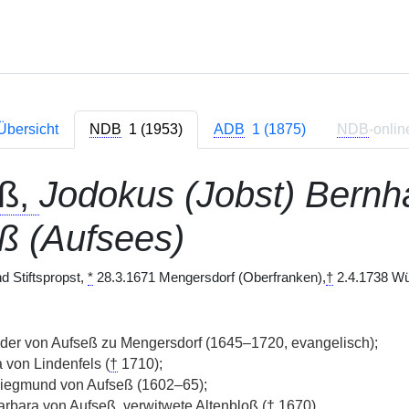
Übersicht
NDB
1 (1953)
ADB
1 (1875)
NDB
-onlin
eß,
Jodokus (Jobst) Bernha
ß (Aufsees)
d Stiftspropst,
*
28.3.1671 Mengersdorf (Oberfranken),
†
2.4.1738 Wü
der von Aufseß zu Mengersdorf (1645–1720, evangelisch);
 von Lindenfels (
†
1710);
iegmund von Aufseß (1602–65);
rbara von Aufseß, verwitwete Altenbloß (
†
1670).