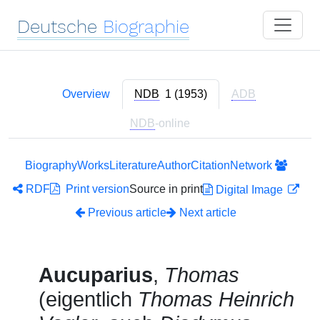
Deutsche
Biographie
Overview
NDB
1 (1953)
ADB
NDB
-online
Biography
Works
Literature
Author
Citation
Network
RDF
Print version
Source in print
Digital Image
Previous article
Next article
Aucuparius
,
Thomas
(eigentlich
Thomas Heinrich