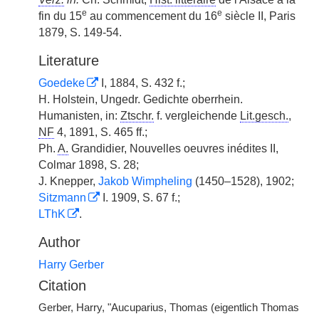
e
e
fin du 15
au commencement du 16
siècle II, Paris
1879, S. 149-54.
Literature
Goedeke
I, 1884, S. 432 f.;
H. Holstein, Ungedr. Gedichte oberrhein.
Humanisten, in:
Ztschr.
f. vergleichende
Lit.gesch.
,
NF
4, 1891, S. 465 ff.;
Ph.
A.
Grandidier, Nouvelles oeuvres inédites II,
Colmar 1898, S. 28;
J. Knepper,
Jakob Wimpheling
(1450–1528), 1902;
Sitzmann
I. 1909, S. 67 f.;
LThK
.
Author
Harry Gerber
Citation
Gerber, Harry, "Aucuparius, Thomas (eigentlich Thomas