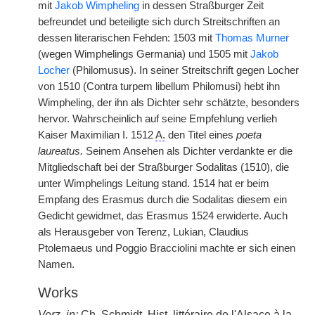
mit
Jakob Wimpheling
in dessen Straßburger Zeit
befreundet und beteiligte sich durch Streitschriften an
dessen literarischen Fehden: 1503 mit
Thomas Murner
(wegen Wimphelings Germania) und 1505 mit
Jakob
Locher
(Philomusus). In seiner Streitschrift gegen Locher
von 1510 (Contra turpem libellum Philomusi) hebt ihn
Wimpheling, der ihn als Dichter sehr schätzte, besonders
hervor. Wahrscheinlich auf seine Empfehlung verlieh
Kaiser Maximilian I. 1512
A.
den Titel eines
poeta
laureatus.
Seinem Ansehen als Dichter verdankte er die
Mitgliedschaft bei der Straßburger Sodalitas (1510), die
unter Wimphelings Leitung stand. 1514 hat er beim
Empfang des Erasmus durch die Sodalitas diesem ein
Gedicht gewidmet, das Erasmus 1524 erwiderte. Auch
als Herausgeber von Terenz, Lukian, Claudius
Ptolemaeus und Poggio Bracciolini machte er sich einen
Namen.
Works
Verz.
in:
Ch. Schmidt,
Hist. littéraire
de l'Alsace à la