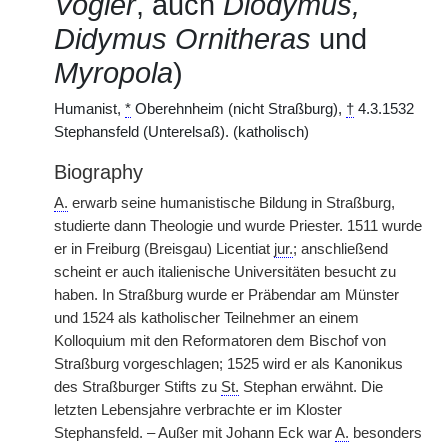
Vogler
, auch
Diodymus,
Didymus Ornitheras
und
Myropola
)
Humanist,
*
Oberehnheim (nicht Straßburg),
†
4.3.1532
Stephansfeld (Unterelsaß). (katholisch)
Biography
A.
erwarb seine humanistische Bildung in Straßburg,
studierte dann Theologie und wurde Priester. 1511 wurde
er in Freiburg (Breisgau) Licentiat
jur.
; anschließend
scheint er auch italienische Universitäten besucht zu
haben. In Straßburg wurde er Präbendar am Münster
und 1524 als katholischer Teilnehmer an einem
Kolloquium mit den Reformatoren dem Bischof von
Straßburg vorgeschlagen; 1525 wird er als Kanonikus
des Straßburger Stifts zu
St.
Stephan erwähnt. Die
letzten Lebensjahre verbrachte er im Kloster
Stephansfeld. – Außer mit Johann Eck war
A.
besonders