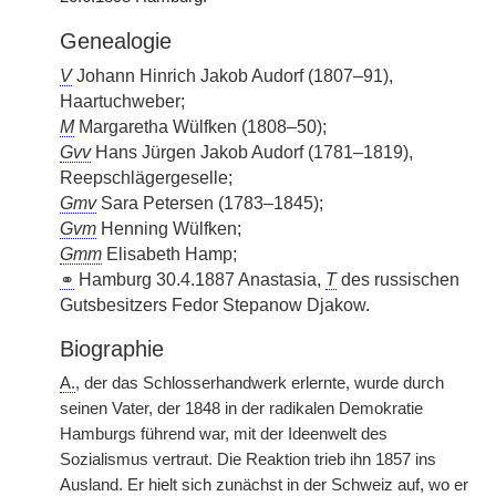
Genealogie
V
Johann Hinrich Jakob Audorf (1807–91),
Haartuchweber;
M
Margaretha Wülfken (1808–50);
Gvv
Hans Jürgen Jakob Audorf (1781–1819),
Reepschlägergeselle;
Gmv
Sara Petersen (1783–1845);
Gvm
Henning Wülfken;
Gmm
Elisabeth Hamp;
⚭
Hamburg 30.4.1887 Anastasia,
T
des russischen
Gutsbesitzers Fedor Stepanow Djakow.
Biographie
A.
, der das Schlosserhandwerk erlernte, wurde durch
seinen Vater, der 1848 in der radikalen Demokratie
Hamburgs führend war, mit der Ideenwelt des
Sozialismus vertraut. Die Reaktion trieb ihn 1857 ins
Ausland. Er hielt sich zunächst in der Schweiz auf, wo er