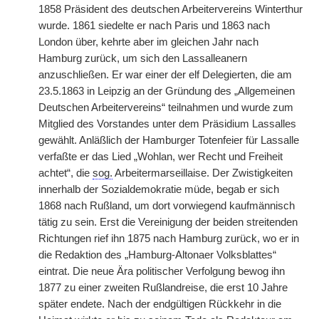
1858 Präsident des deutschen Arbeitervereins Winterthur
wurde. 1861 siedelte er nach Paris und 1863 nach
London über, kehrte aber im gleichen Jahr nach
Hamburg zurück, um sich den Lassalleanern
anzuschließen. Er war einer der elf Delegierten, die am
23.5.1863 in Leipzig an der Gründung des „Allgemeinen
Deutschen Arbeitervereins“ teilnahmen und wurde zum
Mitglied des Vorstandes unter dem Präsidium Lassalles
gewählt. Anläßlich der Hamburger Totenfeier für Lassalle
verfaßte er das Lied „Wohlan, wer Recht und Freiheit
achtet“, die
sog.
Arbeitermarseillaise. Der Zwistigkeiten
innerhalb der Sozialdemokratie müde, begab er sich
1868 nach Rußland, um dort vorwiegend kaufmännisch
tätig zu sein. Erst die Vereinigung der beiden streitenden
Richtungen rief ihn 1875 nach Hamburg zurück, wo er in
die Redaktion des „Hamburg-Altonaer Volksblattes“
eintrat. Die neue Ära politischer Verfolgung bewog ihn
1877 zu einer zweiten Rußlandreise, die erst 10 Jahre
später endete. Nach der endgültigen Rückkehr in die