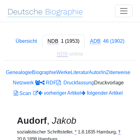
Deutsche
Biographie
Übersicht
NDB
1 (1953)
ADB
46 (1902)
NDB
-online
Genealogie
Biographie
Werke
Literatur
Autor/in
Zitierweise
Netzwerk
RDF
Druckfassung
Druckvorlage
vorheriger Artikel
folgender Artikel
Scan
Audorf
,
Jakob
sozialistischer Schriftsteller,
*
1.8.1835 Hamburg,
†
20.6.1898 Hamburg.