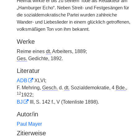
Heimat wirkte er bis zu seinem Tode als Redakteur am
„Hamburger Echo“. Neben Streit- und Festgesängen für
die sozialdemokratische Partei wurden zahlreiche
Wander- und Liebeslieder in einem glücklich getroffenen,
volksmäßigen Ton von ihm bekannt.
Werke
Reime eines
dt.
Arbeiters, 1889;
Ges.
Gedichte, 1892.
Literatur
ADB
XLVI;
F. Mehring,
Gesch.
d.
dt.
Sozialdemokratie, 4
Bde.
,
12
1922;
BJ
III, S. 142 f., V (Totenliste 1898).
Autor/in
Paul Mayer
Zitierweise