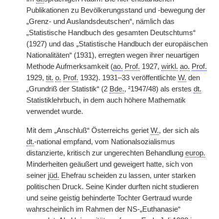
Publikationen zu Bevölkerungsstand und -bewegung der
„Grenz- und Auslandsdeutschen“, nämlich das
„Statistische Handbuch des gesamten Deutschtums“
(1927) und das „Statistische Handbuch der europäischen
Nationalitäten“ (1931), erregten wegen ihrer neuartigen
Methode Aufmerksamkeit (
ao.
Prof.
1927,
wirkl.
ao.
Prof.
1929,
tit.
o.
Prof.
1932). 1931–33 veröffentlichte
W.
den
„Grundriß der Statistik“ (2
Bde.
, ²1947/48) als erstes
dt.
Statistiklehrbuch, in dem auch höhere Mathematik
verwendet wurde.
Mit dem „Anschluß“ Österreichs geriet
W.
, der sich als
dt.
-national empfand, vom Nationalsozialismus
distanzierte, kritisch zur ungerechten Behandlung
europ.
Minderheiten geäußert und geweigert hatte, sich von
seiner
jüd.
Ehefrau scheiden zu lassen, unter starken
politischen Druck. Seine Kinder durften nicht studieren
und seine geistig behinderte Tochter Gertraud wurde
wahrscheinlich im Rahmen der NS-„Euthanasie“