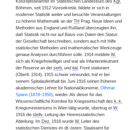
Konzeptsbeamter im Statistischen Landesbüro des
Kgr.
Böhmen, seit 1912 Vizesekretär, bildete er sich in
moderner Statistik weiter und besuchte Veranstaltungen
zu höherer Mathematik an der
TH
Prag. Neue Ideen und
Methoden aus England und Rußland überzeugten ihn,
daß Statistik nicht nur auf Basis von Daten den Status
der Gesellschaft beschreiben, sondern auch mit Hilfe
statistischer Methoden und mathematischer Werkzeuge
genaue Analysen durchführen solle. 1914 meldete
W.
sich als Kriegsfreiwilliger und war als Infanterieleutnant
der Reserve an der
serb.
und
ital.
Front stationiert
(Oberlt. 1914). 1915 schwer verwundet, traf er bei
seinem Spitalaufenthalt bis Juni 1916 seinen früheren
akademischen Lehrer für Nationalökonomie,
Othmar
Spann (1878–1950)
, wieder. Als dieser für das
Wissenschaftliche Komitee für Kriegswirtschaft des
k. k.
Kriegsministeriums in Wien tätig wurde, übertrug er
W.
1916 die
stellv.
Leitung der Heeresstatistischen
Abteilung. Im
Dez.
1918 wurde
W.
Leiter des
statistischen Dienstes im
dt.
-
österr.
Staatsamt für