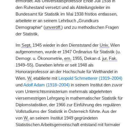
ermordet. Als Universitätsprofessor Ende Juli 1938 in
den Ruhestand versetzt und als Abteilungsleiter im
Bundesamt für Statistik im Mai 1938 fristlos entlassen,
arbeitete er an seinem Lehrbuch „Grundkurs
Demographie“ (
unveröff.
) und zu methodischen Fragen
der Statistik.
Im
Sept.
1945 wieder in den Dienststand der
Univ.
Wien
aufgenommen, wurde er 1947 Ordinarius für Statistik (u.
Demogr. u. Ökonometrie,
em.
1955, Dekan d.
jur.
Fak.
1949–55). Daneben lehrte er seit 1948 als
Honorarprofessor an der Hochschule für Welthandel in
Wien.
W.
etablierte mit
Leopold Schmetterer (1919–2004)
und
Adolf Adam (1918–2004)
in seinem Institut den zuvor
vom Unterrichtsministerium mehrmals abgelehnten
viersemestrigen Lehrgang in mathematischer Statistik für
Diplomstatistiker, der 1966 zur Einführung des regulären
Vollstudiums der Statistik in Österreich führte. Aus der
von
W.
an seinem Institut 1949 gegründeten
Statistischen Arbeitsgemeinschaft entstand mit formaler