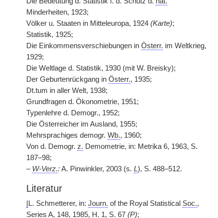
Die Bedeutung d. Statistik f. d. Schutz d.
nat.
Minderheiten, 1923;
Völker u. Staaten in Mitteleuropa, 1924
(Karte)
;
Statistik, 1925;
Die Einkommensverschiebungen in
Österr.
im Weltkrieg,
1929;
Die Weltlage d. Statistik, 1930 (mit W. Breisky);
Der Geburtenrückgang in
Österr.
, 1935;
Dt.tum in aller Welt, 1938;
Grundfragen d. Ökonometrie, 1951;
Typenlehre d. Demogr., 1952;
Die Österreicher im Ausland, 1955;
Mehrsprachiges demogr.
Wb.
, 1960;
Von d. Demogr.
z.
Demometrie, in: Metrika 6, 1963, S.
187–98;
–
W-Verz.
:
A. Pinwinkler, 2003 (s.
L
), S. 488–512.
Literatur
|
L. Schmetterer, in:
Journ.
of the Royal Statistical
Soc.
,
Series A, 148, 1985, H. 1, S. 67
(P)
;