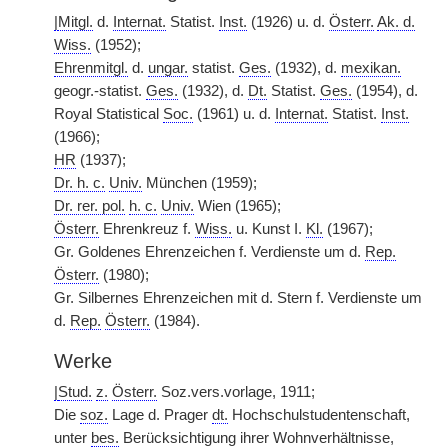
|
Mitgl.
d.
Internat.
Statist.
Inst.
(1926) u. d.
Österr.
Ak. d.
Wiss.
(1952);
Ehrenmitgl.
d.
ungar.
statist.
Ges.
(1932), d.
mexikan.
geogr.-statist.
Ges.
(1932), d.
Dt.
Statist.
Ges.
(1954), d.
Royal Statistical
Soc.
(1961) u. d.
Internat.
Statist.
Inst.
(1966);
HR
(1937);
Dr. h. c.
Univ.
München (1959);
Dr. rer. pol.
h. c.
Univ.
Wien (1965);
Österr.
Ehrenkreuz f.
Wiss.
u. Kunst I.
Kl.
(1967);
Gr. Goldenes Ehrenzeichen f. Verdienste um d.
Rep.
Österr.
(1980);
Gr. Silbernes Ehrenzeichen mit d. Stern f. Verdienste um
d.
Rep.
Österr.
(1984).
Werke
|
Stud.
z.
Österr.
Soz.vers.vorlage, 1911;
Die
soz.
Lage d. Prager
dt.
Hochschulstudentenschaft,
unter
bes.
Berücksichtigung ihrer Wohnverhältnisse,