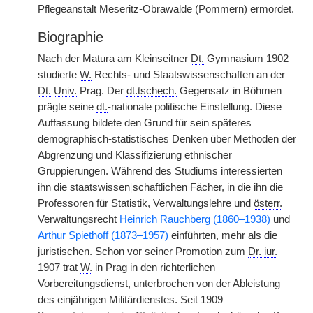
Pflegeanstalt Meseritz-Obrawalde (Pommern) ermordet.
Biographie
Nach der Matura am Kleinseitner
Dt.
Gymnasium 1902
studierte
W.
Rechts- und Staatswissenschaften an der
Dt.
Univ.
Prag. Der
dt.
tschech.
Gegensatz in Böhmen
prägte seine
dt.
-nationale politische Einstellung. Diese
Auffassung bildete den Grund für sein späteres
demographisch-statistisches Denken über Methoden der
Abgrenzung und Klassifizierung ethnischer
Gruppierungen. Während des Studiums interessierten
ihn die staatswissen
|
schaftlichen Fächer, in die ihn die
Professoren für Statistik, Verwaltungslehre und
österr.
Verwaltungsrecht
Heinrich Rauchberg (1860–1938)
und
Arthur Spiethoff (1873–1957)
einführten, mehr als die
juristischen. Schon vor seiner Promotion zum
Dr. iur.
1907 trat
W.
in Prag in den richterlichen
Vorbereitungsdienst, unterbrochen von der Ableistung
des einjährigen Militärdienstes. Seit 1909