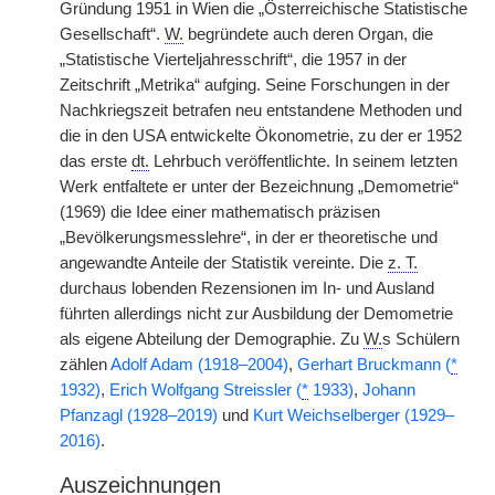
Gründung 1951 in Wien die „Österreichische Statistische
Gesellschaft“.
W.
begründete auch deren Organ, die
„Statistische Vierteljahresschrift“, die 1957 in der
Zeitschrift „Metrika“ aufging. Seine Forschungen in der
Nachkriegszeit betrafen neu entstandene Methoden und
die in den USA entwickelte Ökonometrie, zu der er 1952
das erste
dt.
Lehrbuch veröffentlichte. In seinem letzten
Werk entfaltete er unter der Bezeichnung „Demometrie“
(1969) die Idee einer mathematisch präzisen
„Bevölkerungsmesslehre“, in der er theoretische und
angewandte Anteile der Statistik vereinte. Die
z. T.
durchaus lobenden Rezensionen im In- und Ausland
führten allerdings nicht zur Ausbildung der Demometrie
als eigene Abteilung der Demographie. Zu
W.
s Schülern
zählen
Adolf Adam (1918–2004)
,
Gerhart Bruckmann (
*
1932)
,
|
Erich Wolfgang Streissler (
*
1933)
,
Johann
Pfanzagl (1928–2019)
und
Kurt Weichselberger (1929–
2016)
.
Auszeichnungen