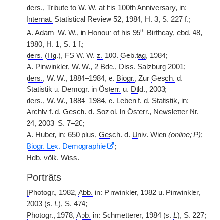
ders.
, Tribute to W. W. at his 100th Anniversary, in:
Internat.
Statistical Review 52, 1984, H. 3, S. 227 f.;
th
A. Adam, W. W., in Honour of his 95
Birthday,
ebd.
48,
1980, H. 1, S. 1 f.;
ders.
(
Hg.
),
FS
W. W.
z.
100.
Geb.tag
, 1984;
A. Pinwinkler, W. W., 2
Bde.
,
Diss.
Salzburg 2001;
ders.
, W. W., 1884–1984, e.
Biogr.
, Zur
Gesch.
d.
Statistik u. Demogr. in
Österr.
u.
Dtld.
, 2003;
ders.
, W. W., 1884–1984, e. Leben f. d. Statistik, in:
Archiv f. d.
Gesch.
d.
Soziol.
in
Österr.
, Newsletter
Nr.
24, 2003, S. 7–20;
A. Huber, in: 650 plus,
Gesch.
d.
Univ.
Wien
(online; P)
;
Biogr. Lex.
Demographie
;
Hdb.
völk.
Wiss.
Porträts
|
Photogr.
, 1982,
Abb.
in: Pinwinkler, 1982 u. Pinwinkler,
2003 (s.
L
), S. 474;
Photogr.
, 1978,
Abb.
in: Schmetterer, 1984 (s.
L
), S. 227;