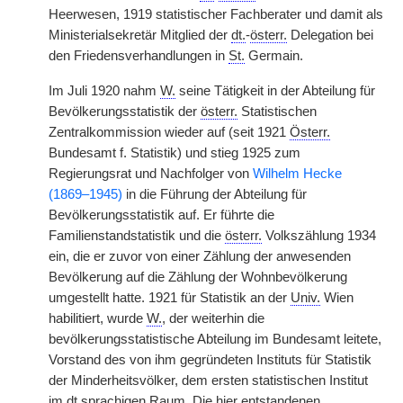
Heerwesen, 1919 statistischer Fachberater und damit als
Ministerialsekretär Mitglied der
dt.
-
österr.
Delegation bei
den Friedensverhandlungen in
St.
Germain.
Im Juli 1920 nahm
W.
seine Tätigkeit in der Abteilung für
Bevölkerungsstatistik der
österr.
Statistischen
Zentralkommission wieder auf (seit 1921
Österr.
Bundesamt f. Statistik) und stieg 1925 zum
Regierungsrat und Nachfolger von
Wilhelm Hecke
(1869–1945)
in die Führung der Abteilung für
Bevölkerungsstatistik auf. Er führte die
Familienstandstatistik und die
österr.
Volkszählung 1934
ein, die er zuvor von einer Zählung der anwesenden
Bevölkerung auf die Zählung der Wohnbevölkerung
umgestellt hatte. 1921 für Statistik an der
Univ.
Wien
habilitiert, wurde
W.
, der weiterhin die
bevölkerungsstatistische Abteilung im Bundesamt leitete,
Vorstand des von ihm gegründeten Instituts für Statistik
der Minderheitsvölker, dem ersten statistischen Institut
im
dt.
sprachigen Raum. Die hier entstandenen