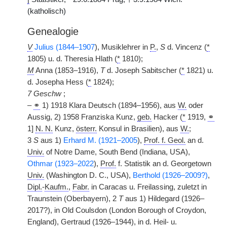
(katholisch)
Genealogie
V
Julius (1844–1907
), Musiklehrer in
P.
,
S
d. Vincenz (
*
1805) u. d. Theresia Hlath (
*
1810);
M
Anna (1853–1916),
T
d. Joseph Sabitscher (
*
1821) u.
d. Josepha Hess (
*
1824);
7 Geschw
;
–
⚭
1) 1918 Klara Deutsch (1894–1956), aus
W.
oder
Aussig, 2) 1958 Franziska Kunz,
geb.
Hacker (
*
1919,
⚭
1]
N. N.
Kunz,
österr.
Konsul in Brasilien), aus
W.
;
3
S
aus 1)
Erhard M. (1921–2005
),
Prof. f. Geol.
an d.
Univ.
of Notre Dame, South Bend (Indiana, USA),
Othmar (1923–2022
),
Prof.
f. Statistik an d. Georgetown
Univ.
(Washington D. C., USA),
Berthold (1926–2009?)
,
Dipl.
-
Kaufm.
,
Fabr.
in Caracas u. Freilassing, zuletzt in
Traunstein (Oberbayern), 2
T
aus 1) Hildegard (1926–
2017?), in Old Coulsdon (London Borough of Croydon,
England), Gertraud (1926–1944), in d. Heil- u.