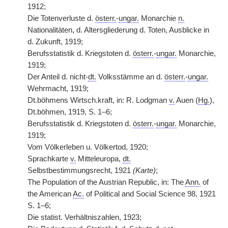
1912;
Die Totenverluste d.
österr.
-
ungar.
Monarchie
n.
Nationalitäten, d. Altersgliederung d. Toten, Ausblicke in
d. Zukunft, 1919;
Berufsstatistik d. Kriegstoten d.
österr.
-
ungar.
Monarchie,
1919;
Der Anteil d. nicht-
dt.
Volksstämme an d.
österr.
-
ungar.
Wehrmacht, 1919;
Dt.böhmens Wirtsch.kraft, in: R. Lodgman
v.
Auen (
Hg.
),
Dt.böhmen, 1919, S. 1–6;
Berufsstatistik d. Kriegstoten d.
österr.
-
ungar.
Monarchie,
1919;
Vom Völkerleben u. Völkertod, 1920;
Sprachkarte
v.
Mitteleuropa,
dt.
Selbstbestimmungsrecht, 1921
(Karte)
;
The Population of the Austrian Republic, in: The
Ann.
of
the American
Ac.
of Political and Social Science 98, 1921
S. 1–6;
Die statist. Verhältniszahlen, 1923;