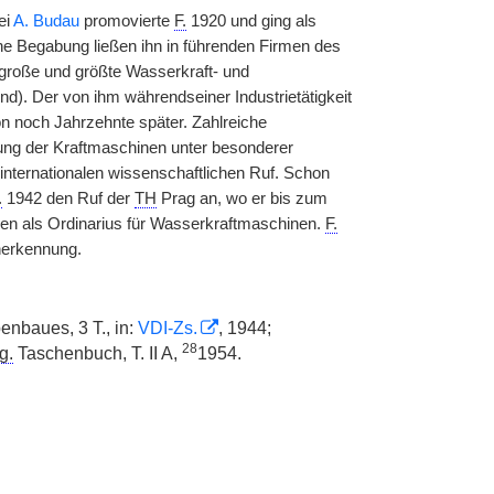
ei
A. Budau
promovierte
F.
1920 und ging als
ine Begabung ließen ihn in führenden Firmen des
 große und größte Wasserkraft- und
). Der von ihm währendseiner Industrietätigkeit
n noch Jahrzehnte später. Zahlreiche
ung der Kraftmaschinen unter besonderer
 internationalen wissenschaftlichen Ruf. Schon
.
1942 den Ruf der
TH
Prag an, wo er bis zum
n als Ordinarius für Wasserkraftmaschinen.
F.
nerkennung.
nbaues, 3 T., in:
VDI-Zs.
, 1944;
28
g.
Taschenbuch, T. II A,
1954.