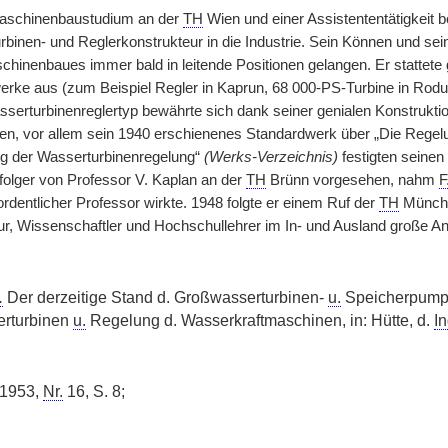
aschinenbaustudium an der
TH
Wien und einer Assistententätigkeit b
rbinen- und Reglerkonstrukteur in die Industrie. Sein Können und se
hinenbaues immer bald in leitende Positionen gelangen. Er stattete
ke aus (zum Beispiel Regler in Kaprun, 68 000-PS-Turbine in Rodund
serturbinenreglertyp bewährte sich dank seiner genialen Konstruktio
gen, vor allem sein 1940 erschienenes Standardwerk über „Die Regel
g der Wasserturbinenregelung“
(Werks-Verzeichnis)
festigten seinen
lger von Professor V. Kaplan an der
TH
Brünn vorgesehen, nahm
F
rdentlicher Professor wirkte. 1948 folgte er einem Ruf der
TH
Münche
eur, Wissenschaftler und Hochschullehrer im In- und Ausland große A
.
Der derzeitige Stand d. Großwasserturbinen-
u.
Speicherpumpe
rturbinen
u.
Regelung d. Wasserkraftmaschinen, in: Hütte, d.
In
 1953,
Nr.
16, S. 8;