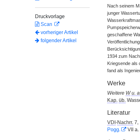
Nach seinem M
junger Wassertu
Druckvorlage
Wasserkraftmasc
Scan
Pumpspeicherwer
vorheriger Artikel
geschaffene Was
folgender Artikel
Veröffentlichun
Berücksichtigun
1934 zum Nachfo
Kriegsende als o
fand als Ingeni
Werke
Weitere
W
u. a
Kap.
üb.
Wasse
Literatur
VDI
-
Nachrr.
7,
Pogg.
VII a.