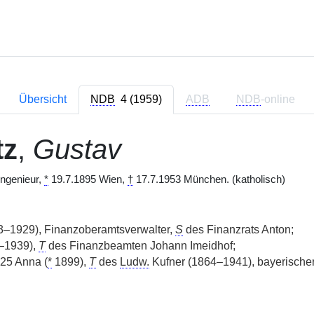
Übersicht
NDB
4 (1959)
ADB
NDB
-online
tz
,
Gustav
ngenieur,
*
19.7.1895 Wien,
†
17.7.1953 München. (katholisch)
–1929), Finanzoberamtsverwalter,
S
des Finanzrats Anton;
–1939),
T
des Finanzbeamten Johann Imeidhof;
25 Anna (
*
1899),
T
des
Ludw.
Kufner (1864–1941), bayerischer