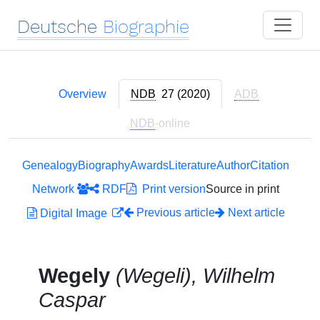
Deutsche
Biographie
Overview
NDB
27 (2020)
ADB
NDB
-online
Genealogy
Biography
Awards
Literature
Author
Citation
Network
RDF
Print version
Source in print
Previous article
Next article
Digital Image
Wegely
(Wegeli), Wilhelm
Caspar