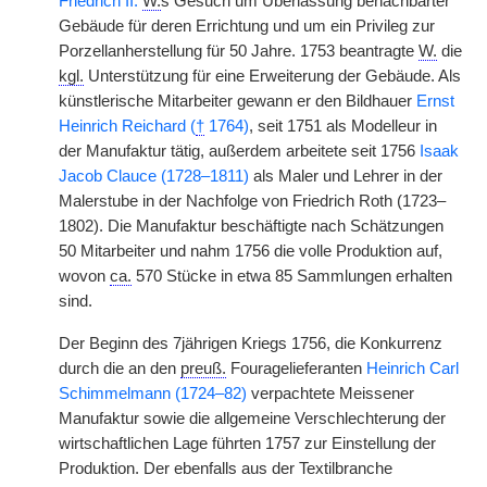
Friedrich II.
W.
s Gesuch um Überlassung benachbarter
Gebäude für deren Errichtung und um ein Privileg zur
Porzellanherstellung für 50 Jahre. 1753 beantragte
W.
die
kgl.
Unterstützung für eine Erweiterung der Gebäude. Als
künstlerische Mitarbeiter gewann er den Bildhauer
Ernst
Heinrich Reichard (
†
1764)
, seit 1751 als Modelleur in
der Manufaktur tätig, außerdem arbeitete seit 1756
Isaak
Jacob Clauce (1728–1811)
als Maler und Lehrer in der
Malerstube in der Nachfolge von Friedrich Roth (1723–
1802). Die Manufaktur beschäftigte nach Schätzungen
50 Mitarbeiter und nahm 1756 die volle Produktion auf,
wovon
ca.
570 Stücke in etwa 85 Sammlungen erhalten
sind.
Der Beginn des 7jährigen Kriegs 1756, die Konkurrenz
durch die an den
preuß.
Fouragelieferanten
Heinrich Carl
Schimmelmann (1724–82)
verpachtete Meissener
Manufaktur sowie die allgemeine Verschlechterung der
wirtschaftlichen Lage führten 1757 zur Einstellung der
Produktion. Der ebenfalls aus der Textilbranche