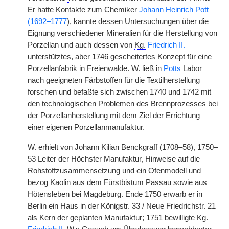
Er hatte Kontakte zum Chemiker
Johann Heinrich Pott
(1692–1777
), kannte dessen Untersuchungen über die
Eignung verschiedener Mineralien für die Herstellung von
Porzellan und auch dessen von
Kg.
Friedrich II.
unterstütztes, aber 1746 gescheitertes Konzept für eine
Porzellanfabrik in Freienwalde.
W.
ließ in
Potts
Labor
nach geeigneten Färbstoffen für die Textilherstellung
forschen und befaßte sich zwischen 1740 und 1742 mit
den technologischen Problemen des Brennprozesses bei
der Porzellanherstellung mit dem Ziel der Errichtung
einer eigenen Porzellanmanufaktur.
W.
erhielt von Johann Kilian Benckgraff (1708–58), 1750–
53 Leiter der Höchster Manufaktur, Hinweise auf die
Rohstoffzusammensetzung und ein Ofenmodell und
bezog Kaolin aus dem Fürstbistum Passau sowie aus
Hötensleben bei Magdeburg. Ende 1750 erwarb er in
Berlin ein Haus in der Königstr. 33 / Neue Friedrichstr. 21
als Kern der geplanten Manufaktur; 1751 bewilligte
Kg.