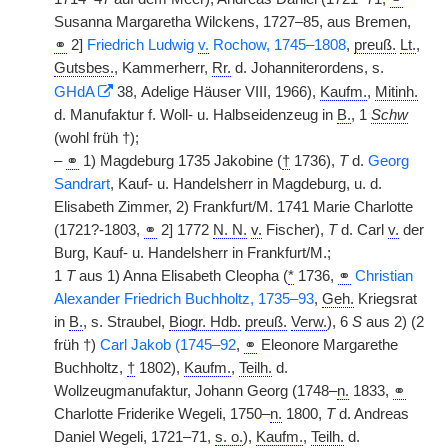
Susanna Margaretha Wilckens, 1727–85, aus Bremen,
⚭
2]
Friedrich Ludwig
v.
Rochow, 1745–1808
,
preuß.
Lt.
,
Gutsbes.
, Kammerherr,
Rr.
d. Johanniterordens, s.
GHdA
38, Adelige Häuser VIII, 1966),
Kaufm.
,
Mitinh.
d. Manufaktur f. Woll- u. Halbseidenzeug in
B.
, 1
Schw
(wohl früh †);
–
⚭
1) Magdeburg 1735 Jakobine (
†
1736),
T
d.
Georg
Sandrart
, Kauf- u. Handelsherr in Magdeburg, u. d.
Elisabeth Zimmer, 2) Frankfurt/M. 1741 Marie Charlotte
(1721?-1803,
⚭
2] 1772
N. N.
v.
Fischer),
T
d. Carl
v.
der
Burg, Kauf- u. Handelsherr in Frankfurt/M.;
1
T
aus 1) Anna Elisabeth Cleopha (
*
1736,
⚭
Christian
Alexander Friedrich Buchholtz, 1735–93
,
Geh.
Kriegsrat
in
B.
, s. Straubel,
Biogr. Hdb.
preuß.
Verw.
), 6
S
aus 2) (2
früh †)
Carl Jakob (1745–92
,
⚭
Eleonore Margarethe
Buchholtz,
†
1802),
Kaufm.
,
Teilh.
d.
Wollzeugmanufaktur, Johann Georg (1748–
n.
1833,
⚭
Charlotte Friderike Wegeli, 1750–
n.
1800,
T
d. Andreas
Daniel Wegeli, 1721–71,
s. o.
),
Kaufm.
,
Teilh.
d.