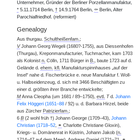
Unternehmer, Gründer der Berliner Porzellanmanufaktur,
*
5.11.1714 Berlin,
†
14.9.1764 Berlin,
⚰
Berlin, Alter
Parochialfriedhof. (reformiert)
Genealogy
Aus thurgau.
Schultheißenfam.
;
V
Johann Georg Wegeli (1680?-1755), aus Diessenhofen
(Thurgau), Kreponmanufacturier, Tuchmacher, kam 1703
als Kolonist
n.
Cölln, 1711 Bürger in
B.
, baute 1723 auf d.
Gelände d.
ehem.
kfl.
Manufakturspinnhauses „auf der
Insel“ nahe d. Fischerbrücke e. neue Manufaktur f. Woll-
u. Halbseidenzeug, d. sich mit 3466 Beschäftigten zu
einer d. größten ihrer Branche entwickelte;
M
Anna Cleopha (um 1681 / 89–1750),
evtl.
T
d.
Johann
Felix Höggeri (1651–88
/ 92) u. d. Barbara Hirzel, beide
aus Zürcher
Patrizierfam.
;
6
B
(2 wohl früh †) Johann George (1709–43),
Johann
Christian (1718–52
,
⚭
Charlotte Christiane Gloxin),
Kriegs- u. Domänenrat in Küstrin, Johann Jakob (
n.
1714–47 auf dem Meer), Andreas Daniel (1721–71,
⚭