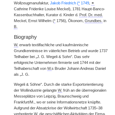
Wollzeugmanufaktur,
Jakob Friedrich (
*
1749
,
⚭
Cathrine Friderike Louise
|
Meckel), 1781 Haupt-Banco-
Kassenbuchhalter, Kurator d. Kinder d.
Prof.
Dr. med.
Meckel, Ernst Wilhelm (
*
1756), Ökonom,
Grundbes.
in
B.
Biography
W.
erwarb textilfachliche und kaufmännische
Grundkenntnisse im väterlichen Betrieb und wurde 1737
Teilhaber bei „J. G. Wegeli & Sohn“. Das sehr
erfolgreiche Unternehmen firmierte seit 1744 mit der
Teilhaberschaft von
W.
s Bruder Johann Andreas Daniel
als „J. G.
Wegeli & Söhne“. Durch die starke Exportorientierung
der Wollindustrie gelangte
W.
früh an die überregionalen
Messeplätze von Leipzig, Braunschweig und
Frankfurt/M., wo er seine Informationsnetze knüpfte.
Aufgrund der Absatzkrise der Wollwirtschaft 1735–38
verbreiterte
W.
die geschäftlichen Aktivitäten der Firma.