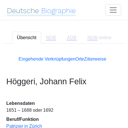
Deutsche
Biographie
Übersicht
NDB
ADB
NDB
-online
Eingehende Verknüpfungen
Orte
Zitierweise
Höggeri, Johann Felix
Lebensdaten
1651 – 1688 oder 1692
Beruf/Funktion
Patrizier in Zürich