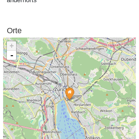
andernorts
Orte
+
-