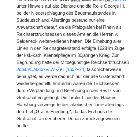
unter Hinweis auf alte Dienste und die Rolle Georgs III.
bei der Niederschlagung des Bauernaufstandes in
Süddeutschland. Allerdings bestand nur eine
Anwartschaft darauf, da die Pfalzgrafen bei Rhein als
Reichserztruchsessen dieses Amt an die Herren
v.
Seldeneck weiterverliehen hatten. Die Erhebung aller
Linien in den Reichsgrafenstand erfolgte 1628 im Zuge
der
ksl.
-
kath.
Klientelpflege im 30jährigen Krieg. Zur
Begründung hatte der Mitbegünstigte Reichserbtruchseß
Johann Jakob
v.
W.
-Zeil (1692–74)
fälschlicherweise
behauptet, es werde dadurch nur der alte Grafenstand
wiederhergestellt. Immerhin waren die Truchsessen
durch Verpfändung und Belehnung in den Besitz von
Grafschaften gelangt. Die Tiroler Linie des Hauses
Habsburg verweigerte der jakobischen Linie allerdings
den Titel „Graf
v.
Friedberg“, da das Erzhaus die
Grafschaft an der oberen Donau zurückzugewinnen
hoffte.