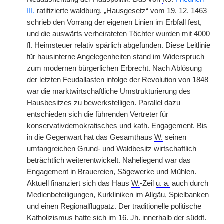
III.
ratifizierte waldburg. „Hausgesetz“ vom 19. 12. 1463
schrieb den Vorrang der eigenen Linien im Erbfall fest,
und die auswärts verheirateten Töchter wurden mit 4000
fl.
Heimsteuer relativ spärlich abgefunden. Diese Leitlinie
für hausinterne Angelegenheiten stand im Widerspruch
zum modernen bürgerlichen Erbrecht. Nach Ablösung
der letzten Feudallasten infolge der Revolution von 1848
war die marktwirtschaftliche Umstrukturierung des
Hausbesitzes zu bewerkstelligen. Parallel dazu
entschieden sich die führenden Vertreter für
konservativdemokratisches und
kath.
Engagement. Bis
in die Gegenwart hat das Gesamthaus
W.
seinen
umfangreichen Grund- und Waldbesitz wirtschaftlich
beträchtlich weiterentwickelt. Naheliegend war das
Engagement in Brauereien, Sägewerke und Mühlen.
Aktuell finanziert sich das Haus
W.
-Zeil
u. a.
auch durch
Medienbeteiligungen, Kurkliniken im Allgäu, Spielbanken
und einen Regionalflugpatz. Der traditionelle politische
Katholizismus hatte sich im 16.
Jh.
innerhalb der süddt.