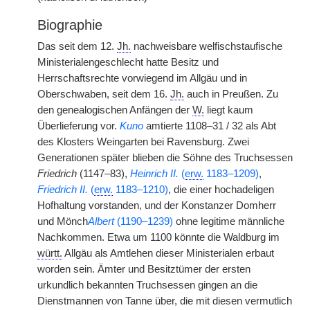
Biographie
Das seit dem 12.
Jh.
nachweisbare welfischstaufische
Ministerialengeschlecht hatte Besitz und
Herrschaftsrechte vorwiegend im Allgäu und in
Oberschwaben, seit dem 16.
Jh.
auch in Preußen. Zu
den genealogischen Anfängen der
W.
liegt kaum
Überlieferung vor.
Kuno
amtierte 1108–31 / 32 als Abt
des Klosters Weingarten bei Ravensburg. Zwei
Generationen später blieben die Söhne des Truchsessen
Friedrich
(1147–83),
Heinrich II.
(
erw.
1183–1209)
,
Friedrich II.
(
erw.
1183–1210)
, die einer hochadeligen
Hofhaltung vorstanden, und der Konstanzer Domherr
und Mönch
Albert
(1190–1239)
ohne legitime männliche
Nachkommen. Etwa um 1100 könnte die Waldburg im
württ.
Allgäu als Amtlehen dieser Ministerialen erbaut
worden sein. Ämter und Besitztümer der ersten
urkundlich bekannten Truchsessen gingen an die
Dienstmannen von Tanne über, die mit diesen vermutlich