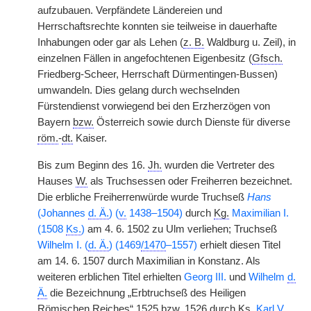
aufzubauen. Verpfändete Ländereien und
Herrschaftsrechte konnten sie teilweise in dauerhafte
Inhabungen oder gar als Lehen (
z. B.
Waldburg u. Zeil), in
einzelnen Fällen in angefochtenen Eigenbesitz (
Gfsch.
Friedberg-Scheer, Herrschaft Dürmentingen-Bussen)
umwandeln. Dies gelang durch wechselnden
Fürstendienst vorwiegend bei den Erzherzögen von
Bayern
bzw.
Österreich sowie durch Dienste für diverse
röm.
-
dt.
Kaiser.
Bis zum Beginn des 16.
Jh.
wurden die Vertreter des
Hauses
W.
als Truchsessen oder Freiherren bezeichnet.
Die erbliche Freiherrenwürde wurde Truchseß
Hans
(Johannes
d. Ä.
) (
v.
1438–1504)
durch
Kg.
Maximilian I.
(1508
Ks.
)
am 4. 6. 1502 zu Ulm verliehen; Truchseß
Wilhelm I. (
d. Ä.
) (1469
/1470
–1557)
erhielt diesen Titel
am 14. 6. 1507 durch Maximilian in Konstanz. Als
weiteren erblichen Titel erhielten
Georg III.
und
Wilhelm
d.
Ä.
die Bezeichnung „Erbtruchseß des Heiligen
Römischen Reiches“ 1525
bzw.
1526 durch
Ks.
Karl V.