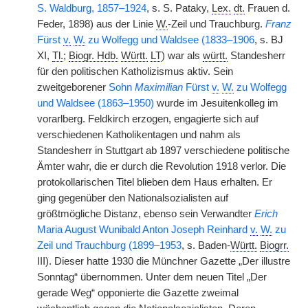
S. Waldburg, 1857–1924
, s. S. Pataky,
Lex.
dt.
Frauen d.
Feder, 1898) aus der Linie
W.
-Zeil und Trauchburg.
Franz
Fürst
v.
W.
zu Wolfegg und Waldsee (1833–1906
, s. BJ
XI,
Tl.
;
Biogr. Hdb.
Württ.
LT
) war als
württ.
Standesherr
für den politischen Katholizismus aktiv. Sein
zweitgeborener
Sohn
Maximilian
Fürst
v.
W.
zu Wolfegg
und Waldsee (1863–1950)
wurde im Jesuitenkolleg im
vorarlberg. Feldkirch erzogen, engagierte sich auf
verschiedenen Katholikentagen und nahm als
Standesherr in Stuttgart ab 1897 verschiedene politische
Ämter wahr, die er durch die Revolution 1918 verlor. Die
protokollarischen Titel blieben dem Haus erhalten. Er
ging gegenüber den Nationalsozialisten auf
größtmögliche Distanz, ebenso sein Verwandter
Erich
Maria August Wunibald Anton Joseph Reinhard
v.
W.
zu
Zeil und Trauchburg (1899–1953
, s. Baden-
Württ.
Biogrr.
III). Dieser hatte 1930 die Münchner Gazette „Der illustre
Sonntag“ übernommen. Unter dem neuen Titel „Der
gerade Weg“ opponierte die Gazette zweimal