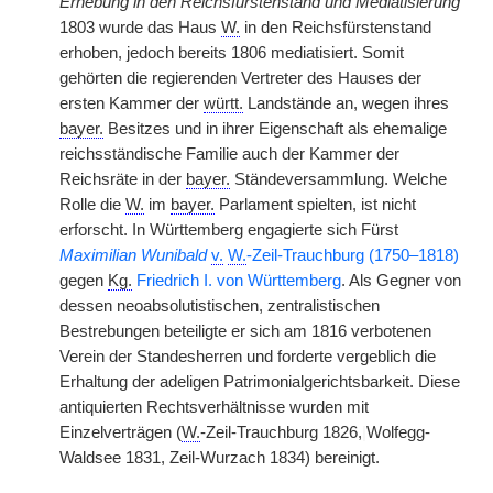
Erhebung in den Reichsfürstenstand und Mediatisierung
1803 wurde das Haus
W.
in den Reichsfürstenstand
erhoben, jedoch bereits 1806 mediatisiert. Somit
gehörten die regierenden Vertreter des Hauses der
ersten Kammer der
württ.
Landstände an, wegen ihres
bayer.
Besitzes und in ihrer Eigenschaft als ehemalige
reichsständische Familie auch der Kammer der
Reichsräte in der
bayer.
Ständeversammlung. Welche
Rolle die
W.
im
bayer.
Parlament spielten, ist nicht
erforscht. In Württemberg engagierte sich Fürst
Maximilian Wunibald
v.
W.
-Zeil-Trauchburg (1750–1818)
gegen
Kg.
Friedrich I. von Württemberg
. Als Gegner von
dessen neoabsolutistischen, zentralistischen
Bestrebungen beteiligte er sich am 1816 verbotenen
Verein der Standesherren und forderte vergeblich die
Erhaltung der adeligen Patrimonialgerichtsbarkeit. Diese
antiquierten Rechtsverhältnisse wurden mit
Einzelverträgen (
W.
-Zeil-Trauchburg 1826,
|
Wolfegg-
Waldsee 1831, Zeil-Wurzach 1834) bereinigt.