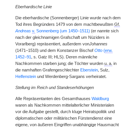
Eberhardische Linie
Die eberhardische (Sonnenberger) Linie wurde nach dem
Tod ihres Begründers 1479 von dem machtbewußten
Gf.
Andreas
v.
Sonnenberg (um 1450–1511)
(er nannte sich
nach der gleichnamigen Grafschaft um Nüziders in
Vorarlberg) repräsentiert, außerdem von
Johannes
(1471–1510) und dem Konstanzer Bischof
Otto
(
erw.
1452–91
, s. Gatz III; HLS). Deren männliche
Nachkommen starben jung; die Töchter wurden
u. a.
in
die namhaften Grafengeschlechter
Eberstein
, Sulz,
Helfenstein
und Werdenberg-Sargans verheiratet.
Stellung im Reich und Standeserhöhungen
Alle Repräsentanten des Gesamthauses
Waldburg
waren als Nachkommen mittelalterlicher Ministerialen
vor die Aufgabe gestellt, durch kluge Heiratspolitik und
diplomatischen oder militärischen Fürstendienst eine
eigene, von äußeren Eingriffen unabhängige Hausmacht