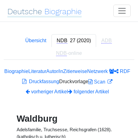
Deutsche
Biographie
Übersicht
NDB
27 (2020)
ADB
NDB
-online
Biographie
Literatur
Autor/in
Zitierweise
Netzwerk
RDF
Druckfassung
Druckvorlage
Scan
vorheriger Artikel
folgender Artikel
Waldburg
Adelsfamilie, Truchsesse, Reichsgrafen (1628).
(katholisch u. lutherisch)