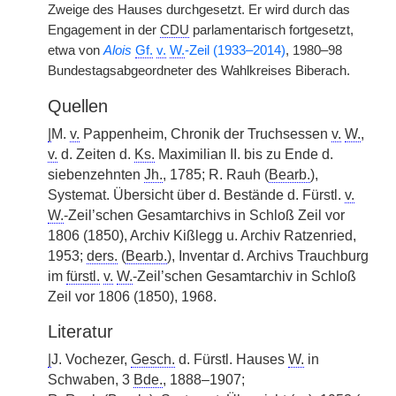
Zweige des Hauses durchgesetzt. Er wird durch das
Engagement in der
CDU
parlamentarisch fortgesetzt,
etwa von
Alois
Gf.
v.
W.
-Zeil (1933–2014)
, 1980–98
Bundestagsabgeordneter des Wahlkreises Biberach.
Quellen
|
M.
v.
Pappenheim, Chronik der Truchsessen
v.
W.
,
v.
d. Zeiten d.
Ks.
Maximilian II. bis zu Ende d.
siebenzehnten
Jh.
, 1785; R. Rauh (
Bearb.
),
Systemat. Übersicht über d. Bestände d. Fürstl.
v.
W.
-Zeil’schen Gesamtarchivs in Schloß Zeil vor
1806 (1850), Archiv Kißlegg u. Archiv Ratzenried,
1953;
ders.
(
Bearb.
), Inventar d. Archivs Trauchburg
im
fürstl.
v.
W.
-Zeil’schen Gesamtarchiv in Schloß
Zeil vor 1806 (1850), 1968.
Literatur
|
J. Vochezer,
Gesch.
d. Fürstl. Hauses
W.
in
Schwaben, 3
Bde.
, 1888–1907;