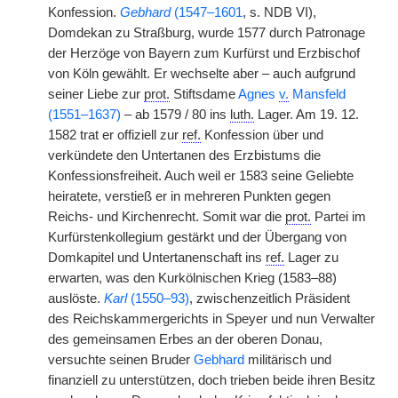
Konfession.
Gebhard
(1547–1601
, s. NDB VI),
Domdekan zu Straßburg, wurde 1577 durch Patronage
der Herzöge von Bayern zum Kurfürst und Erzbischof
von Köln gewählt. Er wechselte aber – auch aufgrund
seiner Liebe zur
prot.
Stiftsdame
Agnes
v.
Mansfeld
(1551–1637)
– ab 1579 / 80 ins
luth.
Lager. Am 19. 12.
1582 trat er offiziell zur
ref.
Konfession über und
verkündete den Untertanen des Erzbistums die
Konfessionsfreiheit. Auch weil er 1583 seine Geliebte
heiratete, verstieß er in mehreren Punkten gegen
Reichs- und Kirchenrecht. Somit war die
prot.
Partei im
Kurfürstenkollegium gestärkt und der Übergang von
Domkapitel und Untertanenschaft ins
ref.
Lager zu
erwarten, was den Kurkölnischen Krieg (1583–88)
auslöste.
Karl
(1550–93)
, zwischenzeitlich Präsident
des
|
Reichskammergerichts in Speyer und nun Verwalter
des gemeinsamen Erbes an der oberen Donau,
versuchte seinen Bruder
Gebhard
militärisch und
finanziell zu unterstützen, doch trieben beide ihren Besitz