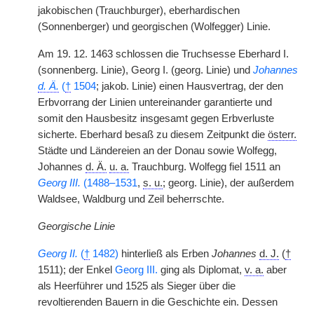
jakobischen (Trauchburger), eberhardischen
(Sonnenberger) und georgischen (Wolfegger) Linie.
Am 19. 12. 1463 schlossen die Truchsesse Eberhard I.
(sonnenberg. Linie), Georg I. (georg. Linie) und
Johannes
d. Ä.
(
†
1504
; jakob. Linie) einen Hausvertrag, der den
Erbvorrang der Linien untereinander garantierte und
somit den Hausbesitz insgesamt gegen Erbverluste
sicherte. Eberhard besaß zu diesem Zeitpunkt die
österr.
Städte und Ländereien an der Donau sowie Wolfegg,
Johannes
d. Ä.
u. a.
Trauchburg. Wolfegg fiel 1511 an
Georg III.
(1488–1531
,
s. u.
; georg. Linie), der außerdem
Waldsee, Waldburg und Zeil beherrschte.
Georgische Linie
Georg II.
(
†
1482)
hinterließ als Erben
Johannes
d. J.
(
†
1511); der Enkel
Georg III.
ging als Diplomat,
v. a.
aber
als Heerführer und 1525 als Sieger über die
revoltierenden Bauern in die Geschichte ein. Dessen