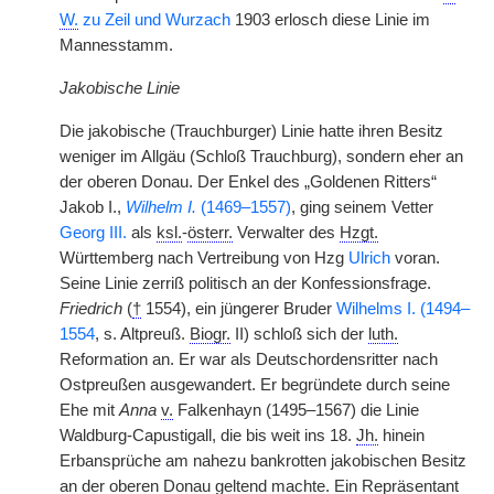
W.
zu Zeil und Wurzach
1903 erlosch diese Linie im
Mannesstamm.
Jakobische Linie
Die jakobische (Trauchburger) Linie hatte ihren Besitz
weniger im Allgäu (Schloß Trauchburg), sondern eher an
der oberen Donau. Der Enkel des „Goldenen Ritters“
Jakob I.,
Wilhelm I.
(1469–1557)
, ging seinem Vetter
Georg III.
als
ksl.
-
österr.
Verwalter des
Hzgt.
Württemberg nach Vertreibung von Hzg
Ulrich
voran.
Seine Linie zerriß politisch an der Konfessionsfrage.
Friedrich
(
†
1554), ein jüngerer Bruder
Wilhelms I. (1494–
1554
, s. Altpreuß.
Biogr.
II) schloß sich der
luth.
Reformation an. Er war als Deutschordensritter nach
Ostpreußen ausgewandert. Er begründete durch seine
Ehe mit
Anna
v.
Falkenhayn (1495–1567) die Linie
Waldburg-Capustigall, die bis weit ins 18.
Jh.
hinein
Erbansprüche am nahezu bankrotten jakobischen Besitz
an der oberen Donau geltend machte. Ein Repräsentant