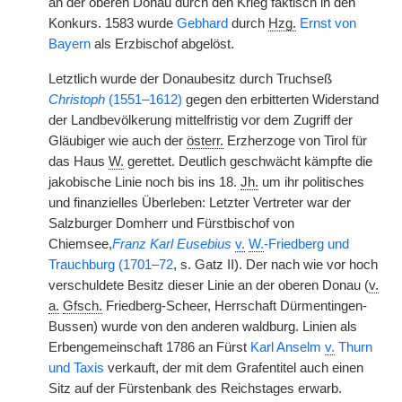
an der oberen Donau durch den Krieg faktisch in den
Konkurs. 1583 wurde
Gebhard
durch
Hzg.
Ernst von
Bayern
als Erzbischof abgelöst.
Letztlich wurde der Donaubesitz durch Truchseß
Christoph
(1551–1612)
gegen den erbitterten Widerstand
der Landbevölkerung mittelfristig vor dem Zugriff der
Gläubiger wie auch der
österr.
Erzherzoge von Tirol für
das Haus
W.
gerettet. Deutlich geschwächt kämpfte die
jakobische Linie noch bis ins 18.
Jh.
um ihr politisches
und finanzielles Überleben: Letzter Vertreter war der
Salzburger Domherr und Fürstbischof von
Chiemsee,
Franz Karl Eusebius
v.
W.
-Friedberg und
Trauchburg (1701–72
, s. Gatz II). Der nach wie vor hoch
verschuldete Besitz dieser Linie an der oberen Donau (
v.
a.
Gfsch.
Friedberg-Scheer, Herrschaft Dürmentingen-
Bussen) wurde von den anderen waldburg. Linien als
Erbengemeinschaft 1786 an Fürst
Karl Anselm
v.
Thurn
und Taxis
verkauft, der mit dem Grafentitel auch einen
Sitz auf der Fürstenbank des Reichstages erwarb.