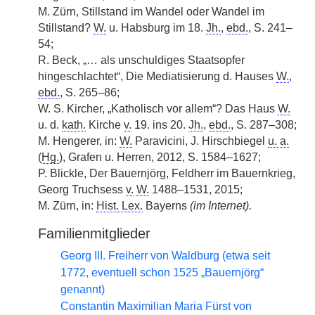
M. Zürn, Stillstand im Wandel oder Wandel im
Stillstand?
W.
u. Habsburg im 18.
Jh.
,
ebd.
, S. 241–
54;
R. Beck, „… als unschuldiges Staatsopfer
hingeschlachtet“, Die Mediatisierung d. Hauses
W.
,
ebd.
, S. 265–86;
W. S. Kircher, „Katholisch vor allem“? Das Haus
W.
u. d.
kath.
Kirche
v.
19. ins 20.
Jh.
,
ebd.
, S. 287–308;
M. Hengerer, in:
W.
Paravicini, J. Hirschbiegel
u. a.
(
Hg.
), Grafen u. Herren, 2012, S. 1584–1627;
P. Blickle, Der Bauernjörg, Feldherr im Bauernkrieg,
Georg Truchsess
v.
W.
1488–1531, 2015;
M. Zürn, in:
Hist. Lex.
Bayerns
(im Internet).
Familienmitglieder
Georg III. Freiherr von Waldburg (etwa seit
1772, eventuell schon 1525 „Bauernjörg“
genannt)
Constantin Maximilian Maria Fürst von