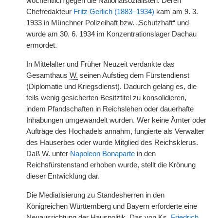
wöchentlich gegen die Nationalsozialisten. Deren
Chefredakteur
Fritz Gerlich (1883–1934)
kam am 9. 3.
1933 in Münchner Polizeihaft
bzw.
„Schutzhaft“ und
wurde am 30. 6. 1934 im Konzentrationslager Dachau
ermordet.
In Mittelalter und Früher Neuzeit verdankte das
Gesamthaus
W.
seinen Aufstieg dem Fürstendienst
(Diplomatie und Kriegsdienst). Dadurch gelang es, die
teils wenig gesicherten Besitztitel zu konsolidieren,
indem Pfandschaften in Reichslehen oder dauerhafte
Inhabungen umgewandelt wurden. Wer keine Ämter oder
Aufträge des Hochadels annahm, fungierte als Verwalter
des Hauserbes oder wurde Mitglied des Reichsklerus.
Daß
W.
unter
Napoleon Bonaparte
in den
Reichsfürstenstand erhoben wurde, stellt die Krönung
dieser Entwicklung dar.
Die Mediatisierung zu Standesherren in den
Königreichen Württemberg und Bayern erforderte eine
Neuausrichtung der Hauspolitik. Das von
Ks.
Friedrich