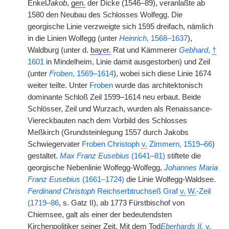
Enkel
Jakob
,
gen.
der Dicke (1546–89), veranlaßte ab
1580 den Neubau des Schlosses Wolfegg. Die
georgische Linie verzweigte sich 1595 dreifach, nämlich
in die Linien Wolfegg (unter
Heinrich
, 1568–1637
),
Waldburg (unter d.
bayer.
Rat und Kämmerer
Gebhard
,
†
1601
in Mindelheim, Linie damit ausgestorben) und Zeil
(unter
Froben
, 1569–1614
), wobei sich diese Linie 1674
weiter teilte. Unter
Froben
wurde das architektonisch
dominante Schloß Zeil 1599–1614 neu erbaut. Beide
Schlösser, Zeil und Wurzach, wurden als Renaissance-
Viereckbauten nach dem Vorbild des Schlosses
Meßkirch (Grundsteinlegung 1557 durch Jakobs
Schwiegervater
Froben Christoph
v.
Zimmern, 1519–66
)
gestaltet.
Max Franz Eusebius
(1641–81)
stiftete die
georgische Nebenlinie Wolfegg-Wolfegg,
Johannes Maria
Franz Eusebius
(1661–1724)
die Linie Wolfegg-Waldsee.
Ferdinand Christoph
Reichserbtruchseß Graf
v.
W.
-Zeil
(1719–86
, s. Gatz II), ab 1773 Fürstbischof von
Chiemsee, galt als einer der bedeutendsten
Kirchenpolitiker seiner Zeit. Mit dem Tod
Eberhards II.
v.