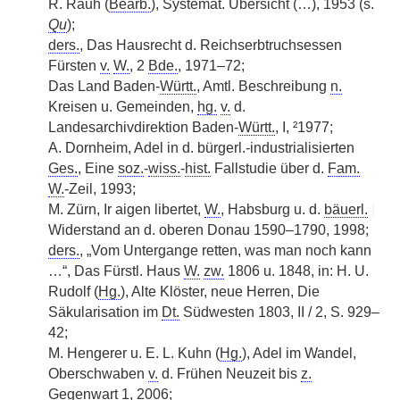
R. Rauh (
Bearb.
), Systemat. Übersicht (…), 1953 (s.
Qu
);
ders.
, Das Hausrecht d. Reichserbtruchsessen
Fürsten
v.
W.
, 2
Bde.
, 1971–72;
Das Land Baden-
Württ.
, Amtl. Beschreibung
n.
Kreisen u. Gemeinden,
hg.
v.
d.
Landesarchivdirektion Baden-
Württ.
, I, ²1977;
A. Dornheim, Adel in d. bürgerl.-industrialisierten
Ges.
, Eine
soz.
-
wiss.
-
hist.
Fallstudie über d.
Fam.
W.
-Zeil, 1993;
M. Zürn, Ir aigen libertet,
W.
, Habsburg u. d.
bäuerl.
|
Widerstand an d. oberen Donau 1590–1790, 1998;
ders.
, „Vom Untergange retten, was man noch kann
…“, Das Fürstl. Haus
W.
zw.
1806 u. 1848, in: H. U.
Rudolf (
Hg.
), Alte Klöster, neue Herren, Die
Säkularisation im
Dt.
Südwesten 1803, II / 2, S. 929–
42;
M. Hengerer u. E. L. Kuhn (
Hg.
), Adel im Wandel,
Oberschwaben
v.
d. Frühen Neuzeit bis
z.
Gegenwart 1, 2006;