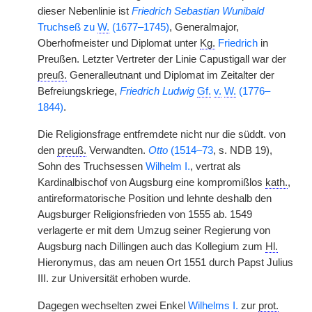
dieser Nebenlinie ist
Friedrich Sebastian Wunibald
Truchseß zu
W.
(1677–1745)
, Generalmajor,
Oberhofmeister und Diplomat unter
Kg.
Friedrich
in
Preußen. Letzter Vertreter der Linie Capustigall war der
preuß.
Generalleutnant und Diplomat im Zeitalter der
Befreiungskriege,
Friedrich Ludwig
Gf.
v.
W.
(1776–
1844)
.
Die Religionsfrage entfremdete nicht nur die süddt. von
den
preuß.
Verwandten.
Otto
(1514–73
, s. NDB 19),
Sohn des Truchsessen
Wilhelm I.
, vertrat als
Kardinalbischof von Augsburg eine kompromißlos
kath.
,
antireformatorische Position und lehnte deshalb den
Augsburger Religionsfrieden von 1555 ab. 1549
verlagerte er mit dem Umzug seiner Regierung von
Augsburg nach Dillingen auch das Kollegium zum
Hl.
Hieronymus, das am neuen Ort 1551 durch Papst Julius
III. zur Universität erhoben wurde.
Dagegen wechselten zwei Enkel
Wilhelms I.
zur
prot.