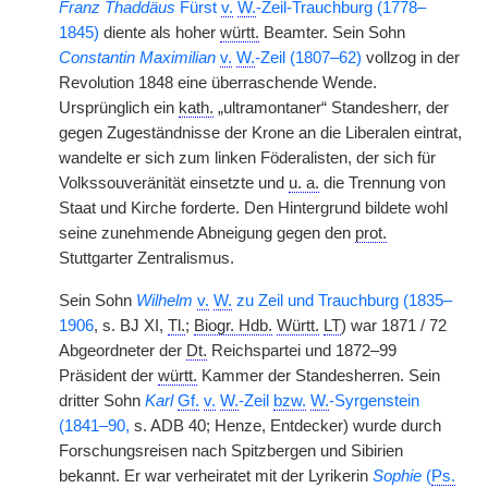
Franz Thaddäus
Fürst
v.
W.
-Zeil-Trauchburg (1778–
1845)
diente als hoher
württ.
Beamter. Sein Sohn
Constantin Maximilian
v.
W.
-Zeil (1807–62)
vollzog in der
Revolution 1848 eine überraschende Wende.
Ursprünglich ein
kath.
„ultramontaner“ Standesherr, der
gegen Zugeständnisse der Krone an die Liberalen eintrat,
wandelte er sich zum linken Föderalisten, der sich für
Volkssouveränität einsetzte und
u. a.
die Trennung von
Staat und Kirche forderte. Den Hintergrund bildete wohl
seine zunehmende Abneigung gegen den
prot.
Stuttgarter Zentralismus.
Sein Sohn
Wilhelm
v.
W.
zu Zeil und Trauchburg (1835–
1906
, s. BJ XI,
Tl.
;
Biogr. Hdb.
Württ.
LT
) war 1871 / 72
Abgeordneter der
Dt.
Reichspartei und 1872–99
Präsident der
württ.
Kammer der Standesherren. Sein
dritter Sohn
Karl
Gf.
v.
W.
-Zeil
bzw.
W.
-Syrgenstein
(1841–90,
s. ADB 40; Henze, Entdecker) wurde durch
Forschungsreisen nach Spitzbergen und Sibirien
bekannt. Er war verheiratet mit der Lyrikerin
Sophie
(
Ps.