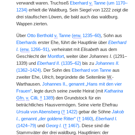
verwandt waren. Truchseß
Eberhard
v.
Tanne (um 1170–
1234)
erhielt die Waldburg. Sein Siegel von 1222 zeigt die
drei staufischen Löwen, die bald auch das waldburg.
Wappen zierten.
Über
Otto Berthold
v.
Tanne (
erw.
1235–60)
, Sohn aus
Eberhards
erster Ehe, führt die Hauptlinie über
Eberhard
I.
(
erw.
1266–91)
, verheiratet mit
Elisabeth
aus dem
Geschlecht der
Montfort
, weiter über
Johannes I.
(1291–
1339) und
Eberhard II.
(1335–62)
bis zu
Johannes II.
(1362–1424)
. Der Sohn des
Eberhard von Tanne
aus
zweiter Ehe,
Ulrich
, begründete die Seitenlinie
W.
-
Warthausen.
Johannes II., genannt „Hans mit den vier
Frauen“
, legte durch seine zweite Heirat (mit
Katharina
Gfn.
v.
Cilli,
†
1389
) den Grundstock für ein
beträchtliches Hausvermögen. Seine vierte Ehefrau
Ursula
von Abensberg (
†
1422)
gebar die Söhne
Jakob
I.
, genannt „der goldene Ritter“ (
†
1460)
,
Eberhard I.
(1424–79)
und
Georg I.
(
†
1467)
. Diese sind die
Stammväter der drei waldburg. Hauptlinien: der