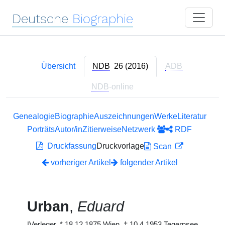
Deutsche
Biographie
Übersicht
NDB
26 (2016)
ADB
NDB
-online
Genealogie
Biographie
Auszeichnungen
Werke
Literatur
Porträts
Autor/in
Zitierweise
Netzwerk
RDF
Druckfassung
Druckvorlage
Scan
vorheriger Artikel
folgender Artikel
Urban
,
Eduard
|
Verleger,
*
18.12.1875 Wien,
†
10.4.1953 Tegernsee.