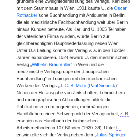
gründete eine Zweigniederlassung des Verlags, Karl blieb
mit dem Stammhaus in Wien. 1901 kaufte
U.
die
Oscar
Rothacker
’sche Buchhandlung mit Antiquariat in Berlin,
die als medizinische Fachbuchhandlung weit über Berlin
hinaus Kunden betreute. Als Karl und
U.
1905 Teilhaber
der väterlichen Firma wurden, wurde Berlin zur
gleichberechtigten Hauptniederlassung neben Wien.
Unter
U.
s Leitung konnte der Verlag
v. a.
in den 1920er
Jahren expandieren. 1924 erwarb
U.
den medizinischen
Verlag „
Wilhelm Braumüller
“ in Wien und die
medizinische Verlagsgruppe der „Laupp’schen
Buchhandlung“ in Tübingen mit den medizinischen
Werken des Verlags „
J. C. B. Mohr
(Paul Siebeck
)“.
Neben der Herausgabe von Zeitschriften, Lehrbüchern
und monographischen Abhandlungen bildete die
Publikation von umfangreichen, mehrbändigen
Handbüchern einen Schwerpunkt der Verlagsarbeit,
z. B.
erschien das Handbuch der biologischen
Arbeitsmethoden in 107 Bänden (1920–39). Unter
U.
entwickelte sich der Verlag neben dem „
Julius Springer