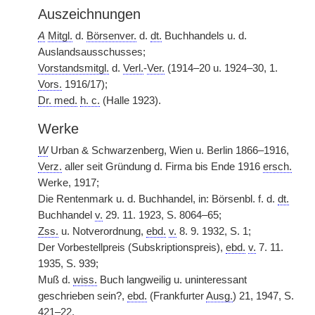
Auszeichnungen
A
Mitgl.
d.
Börsenver.
d.
dt.
Buchhandels u. d.
Auslandsausschusses;
Vorstandsmitgl.
d.
Verl.
-
Ver.
(1914–20 u. 1924–30, 1.
Vors.
1916/17);
Dr. med.
h. c.
(Halle 1923).
Werke
W
Urban & Schwarzenberg, Wien u. Berlin 1866–1916,
Verz.
aller seit Gründung d. Firma bis Ende 1916
ersch.
Werke, 1917;
Die Rentenmark u. d. Buchhandel, in: Börsenbl. f. d.
dt.
Buchhandel
v.
29. 11. 1923, S. 8064–65;
Zss.
u. Notverordnung,
ebd.
v.
8. 9. 1932, S. 1;
Der Vorbestellpreis (Subskriptionspreis),
ebd.
v.
7. 11.
1935, S. 939;
Muß d.
wiss.
Buch langweilig u. uninteressant
geschrieben sein?,
ebd.
(Frankfurter
Ausg.
) 21, 1947, S.
421–22.