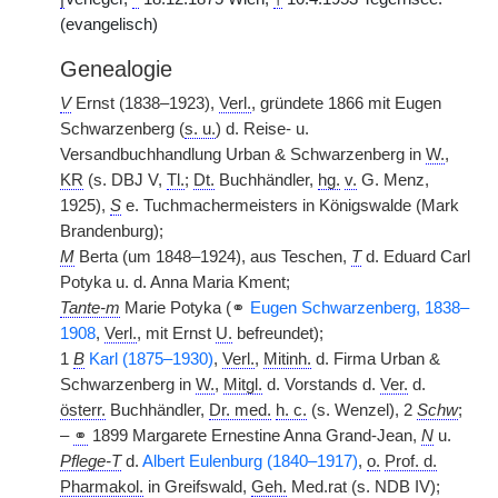
(evangelisch)
Genealogie
V
Ernst (1838–1923),
Verl.
, gründete 1866 mit Eugen
Schwarzenberg (
s. u.
) d. Reise- u.
Versandbuchhandlung Urban & Schwarzenberg in
W.
,
KR
(s. DBJ V,
Tl.
;
Dt.
Buchhändler,
hg.
v.
G. Menz,
1925),
S
e. Tuchmachermeisters in Königswalde (Mark
Brandenburg);
M
Berta (um 1848–1924), aus Teschen,
T
d. Eduard Carl
Potyka u. d. Anna Maria Kment;
Tante-m
Marie Potyka (⚭
Eugen Schwarzenberg, 1838–
1908
,
Verl.
, mit Ernst
U.
befreundet);
1
B
Karl (1875–1930)
,
Verl.
,
Mitinh.
d. Firma Urban &
Schwarzenberg in
W.
,
Mitgl.
d. Vorstands d.
Ver.
d.
österr.
Buchhändler,
Dr. med.
h. c.
(s. Wenzel), 2
Schw
;
–
⚭
1899 Margarete Ernestine Anna Grand-Jean,
N
u.
Pflege-T
d.
Albert Eulenburg (1840–1917)
,
o.
Prof. d.
Pharmakol.
in Greifswald,
Geh.
Med.rat
|
(s. NDB IV);