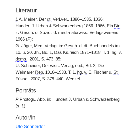
Literatur
L
A. Meiner, Der
dt.
Verl.ver., 1886–1935, 1936;
Hundert J. Urban & Schwarzenberg 1866–1966, Ein
Btr.
z.
Gesch.
u.
Soziol.
d.
med.
-
naturwiss.
Verlagswesens,
1966 (
P
);
G. Jäger,
Med.
Verlag, in:
Gesch.
d.
dt.
Buchhandels im
19. u. 20.
Jh.
,
Bd.
1, Das
Ks.
reich 1871–1918, T. 1,
hg.
v.
dems.
, 2001, S. 473–85;
U.
Schneider, Der
wiss.
Verlag,
ebd.
,
Bd.
2, Die
Weimarer
Rep.
1918–1933, T. 1,
hg.
v.
E. Fischer u.
St.
Füssel, 2007, S. 379–440; Wenzel.
Porträts
P
Photogr.
,
Abb.
in: Hundert J. Urban & Schwarzenberg
(s.
L
)
Autor/in
Ute Schneider