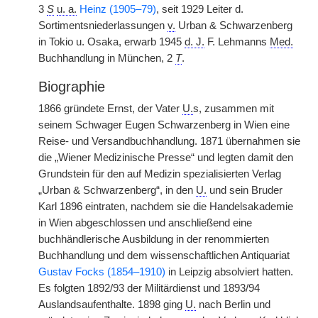
3
S
u. a.
Heinz (1905–79)
, seit 1929 Leiter d.
Sortimentsniederlassungen
v.
Urban & Schwarzenberg
in Tokio u. Osaka, erwarb 1945
d. J.
F. Lehmanns
Med.
Buchhandlung in München, 2
T
.
Biographie
1866 gründete Ernst, der Vater
U.
s, zusammen mit
seinem Schwager Eugen Schwarzenberg in Wien eine
Reise- und Versandbuchhandlung. 1871 übernahmen sie
die „Wiener Medizinische Presse“ und legten damit den
Grundstein für den auf Medizin spezialisierten Verlag
„Urban & Schwarzenberg“, in den
U.
und sein Bruder
Karl 1896 eintraten, nachdem sie die Handelsakademie
in Wien abgeschlossen und anschließend eine
buchhändlerische Ausbildung in der renommierten
Buchhandlung und dem wissenschaftlichen Antiquariat
Gustav Focks (1854–1910)
in Leipzig absolviert hatten.
Es folgten 1892/93 der Militärdienst und 1893/94
Auslandsaufenthalte. 1898 ging
U.
nach Berlin und