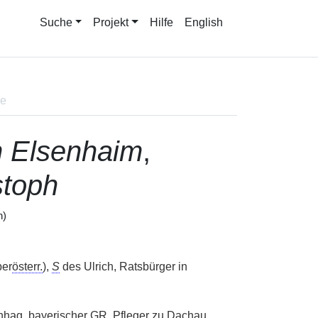
Suche
Projekt
Hilfe
English
ne
n Elsenhaim
,
stoph
h)
ber
österr.
),
S
des Ulrich, Ratsbürger in
nhag, bayerischer
GR
, Pfleger zu Dachau,