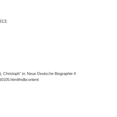
913;
, Christoph" in: Neue Deutsche Biographie 4
460105.html#ndbcontent