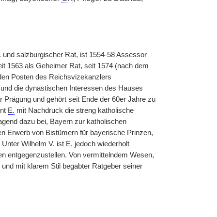
.
r. und salzburgischer Rat, ist 1554-58 Assessor
eit 1563 als Geheimer Rat, seit 1574 (nach dem
 den Posten des Reichsvizekanzlers
t und die dynastischen Interessen des Hauses
r Prägung und gehört seit Ende der 60er Jahre zu
int
E.
mit Nachdruck die streng katholische
agend dazu bei, Bayern zur katholischen
en Erwerb von Bistümern für bayerische Prinzen,
 Unter Wilhelm V. ist
E.
jedoch wiederholt
ten entgegenzustellen. Von vermittelndem Wesen,
er und mit klarem Stil begabter Ratgeber seiner