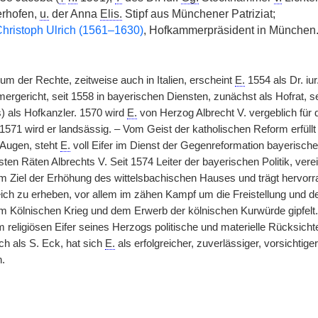
rhofen,
u.
der Anna
Elis.
Stipf aus Münchener Patriziat;
hristoph Ulrich (1561–1630)
, Hofkammerpräsident in München
m der Rechte, zeitweise auch in Italien, erscheint
E.
1554 als Dr. iu
gericht, seit 1558 in bayerischen Diensten, zunächst als Hofrat, s
 als Hofkanzler. 1570 wird
E.
von Herzog Albrecht V. vergeblich für
1571 wird er landsässig. – Vom Geist der katholischen Reform erfüll
 Augen, steht
E.
voll Eifer im Dienst der Gegenreformation bayerische
sten Räten Albrechts V. Seit 1574 Leiter der bayerischen Politik, vere
m Ziel der Erhöhung des wittelsbachischen Hauses und trägt hervorr
ch zu erheben, vor allem im zähen Kampf um die Freistellung und d
im Kölnischen Krieg und dem Erwerb der kölnischen Kurwürde gipfelt.
religiösen Eifer seines Herzogs politische und materielle Rücksich
ch als S. Eck, hat sich
E.
als erfolgreicher, zuverlässiger, vorsichtig
.