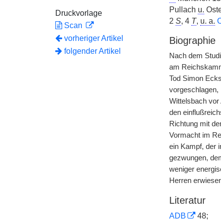
Pullach
u.
Oste
Druckvorlage
2
S
, 4
T
,
u. a.
C
Scan
vorheriger Artikel
Biographie
folgender Artikel
Nach dem Studiu
am Reichskammer
Tod Simon Ecks)
vorgeschlagen, 
Wittelsbach vor
den einflußreich
Richtung mit de
Vormacht im Rei
ein Kampf, der 
gezwungen, dem 
weniger energis
Herren erwiesen
Literatur
ADB
48;