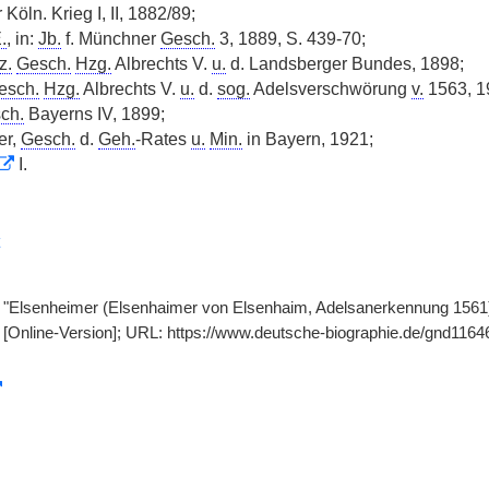
Köln. Krieg I, II, 1882/89;
.
, in:
Jb.
f. Münchner
Gesch.
3, 1889, S. 439-70;
z.
Gesch.
Hzg.
Albrechts V.
u.
d. Landsberger Bundes, 1898;
esch.
Hzg.
Albrechts V.
u.
d.
sog.
Adelsverschwörung
v.
1563, 1
ch.
Bayerns IV, 1899;
er,
Gesch.
d.
Geh.
-Rates
u.
Min.
in Bayern, 1921;
I.
r, "Elsenheimer (Elsenhaimer von Elsenhaim, Adelsanerkennung 1561)
f. [Online-Version]; URL: https://www.deutsche-biographie.de/gnd116