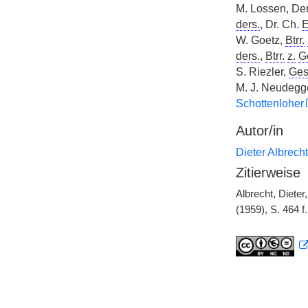
M. Lossen, Der 
ders.
, Dr. Ch.
E
W. Goetz,
Btrr.
ders.
,
Btrr.
z.
G
S. Riezler,
Ges
M. J. Neudegg
Schottenloher
Autor/in
Dieter Albrecht
Zitierweise
Albrecht, Diete
(1959), S. 464 