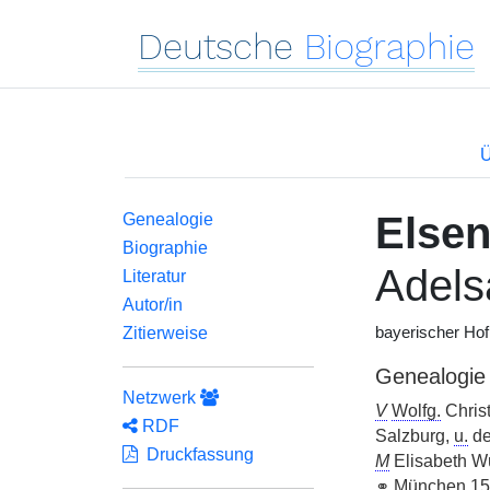
Deutsche
Biographie
Ü
Else
Genealogie
Biographie
Adels
Literatur
Autor/in
Zitierweise
bayerischer Hof
Genealogie
Netzwerk
V
Wolfg.
Chris
RDF
Salzburg,
u.
de
Druckfassung
M
Elisabeth Wü
⚭
München 155