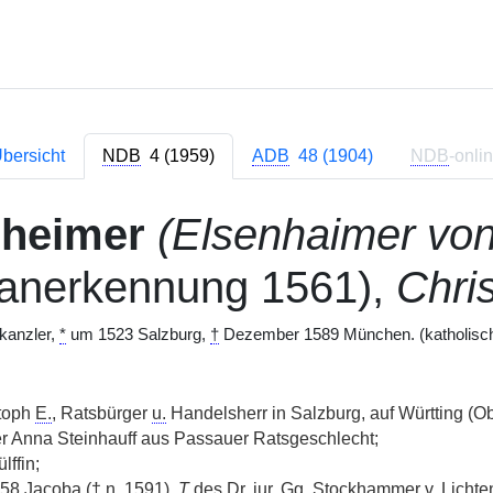
bersicht
NDB
4 (1959)
ADB
48 (1904)
NDB
-onli
nheimer
(Elsenhaimer vo
anerkennung 1561),
Chri
kanzler,
*
um 1523 Salzburg,
†
Dezember 1589 München. (katholisc
toph
E.
, Ratsbürger
u.
Handelsherr in Salzburg, auf Württing (O
r Anna Steinhauff aus Passauer Ratsgeschlecht;
lffin;
8 Jacoba (
†
n.
1591),
T
des Dr. iur.
Gg.
Stockhammer
v.
Lichte