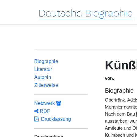
Deutsche
Biographie
Künß
Biographie
Literatur
Autor/in
von.
Zitierweise
Biographie
Oberfränk. Adel
Netzwerk
Meranier nannte
RDF
Nach dem Bau
Druckfassung
ausstarben, wur
Amtleute und Of
Kulmbach und K