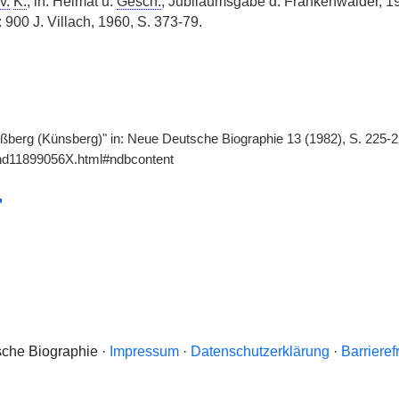
v.
K.
, in: Heimat u.
Gesch.
, Jubiläumsgabe d. Frankenwalder, 
 900 J. Villach, 1960, S. 373-79.
ßberg (Künsberg)" in: Neue Deutsche Biographie 13 (1982), S. 225-2
gnd11899056X.html#ndbcontent
che Biographie ·
Impressum
·
Datenschutzerklärung
·
Barrieref