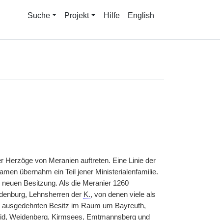
Suche
Projekt
Hilfe
English
er Herzöge von Meranien auftreten. Eine Linie der
men übernahm ein Teil jener Ministerialenfamilie.
 neuen Besitzung. Als die Meranier 1260
ndenburg, Lehnsherren der
K.
, von denen viele als
arb ausgedehnten Besitz im Raum um Bayreuth,
eid, Weidenberg, Kirmsees, Emtmannsberg und