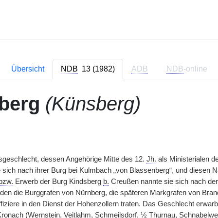
Übersicht
NDB
13 (1982)
ADB
NDB
-online
berg
(Künsberg)
sgeschlecht, dessen Angehörige Mitte des 12.
Jh.
als Ministerialen d
 sich nach ihrer Burg bei Kulmbach „von Blassenberg“, und diesen Na
bzw.
Erwerb der Burg Kindsberg
b.
Creußen nannte sie sich nach der
den die Burggrafen von Nürnberg, die späteren Markgrafen von Bra
fiziere in den Dienst der Hohenzollern traten. Das Geschlecht erw
ronach (Wernstein, Veitlahm, Schmeilsdorf, ½ Thurnau, Schnabelw