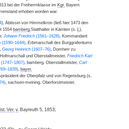
813 bei der Freiherrnklasse im
Kgr.
Bayern
errenstand erhoben worden war.
4
), Äbtissin von Himmelkron (ließ hier 1473 den
it 1554
bamberg.
Statthalter in Kärnten (s.
L
),
r,
Johann Friedrich
(1561–1628)
, Kommandant
h
(1590–1644)
, Erbmarschall des Burggrafentums
,
Georg Heinrich
(1607–76)
, Domherr zu
Hofmarschall und Oberstallmeister,
Friedrich Karl
(1747–1807)
, bamberg. Oberstallmeister,
Carl
769–1839)
,
bayer.
spräsident der Oberpfalz und von Regensburg (s.
74)
, sachsen-meining. Oberforstmeister.
st. Ver.
v.
Bayreuth 5, 1853;