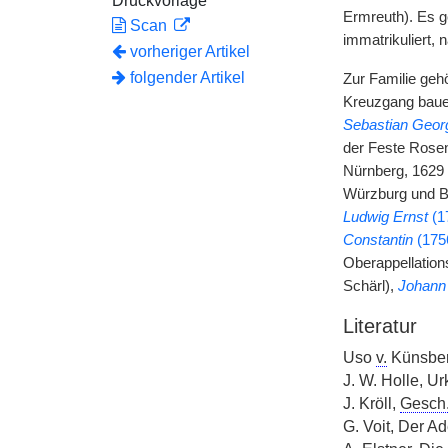
Druckvorlage
Ermreuth). Es g
Scan
immatrikuliert,
vorheriger Artikel
folgender Artikel
Zur Familie geh
Kreuzgang bau
Sebastian Geor
der Feste Rose
Nürnberg, 1629 
Würzburg und 
Ludwig Ernst
(1
Constantin
(175
Oberappellation
Schärl),
Johann
Literatur
Uso
v.
Künsbe
J. W. Holle, U
J. Kröll,
Gesch
G. Voit, Der A