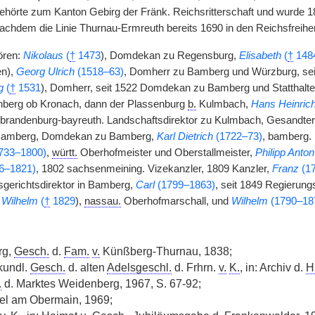
ehörte zum Kanton Gebirg der Fränk. Reichsritterschaft und wurde 1
 nachdem die Linie Thurnau-Ermreuth bereits 1690 in den Reichsfreih
ören:
Nikolaus
(
†
1473
), Domdekan zu Regensburg,
Elisabeth
(
†
148
en),
Georg Ulrich
(1518–63)
, Domherr zu Bamberg und Würzburg, se
g
(
†
1531
), Domherr, seit 1522 Domdekan zu Bamberg und Statthalte
nberg ob Kronach, dann der Plassenburg
b.
Kulmbach,
Hans Heinric
brandenburg-bayreuth. Landschaftsdirektor zu Kulmbach, Gesandter
Bamberg, Domdekan zu Bamberg,
Karl Dietrich
(1722–73)
, bamberg. 
733–1800)
,
württ.
Oberhofmeister und Oberstallmeister,
Philipp Anton
6–1821)
, 1802 sachsenmeining. Vizekanzler, 1809 Kanzler,
Franz
(1
sgerichtsdirektor in Bamberg,
Carl
(1799–1863)
, seit 1849 Regierung
 Wilhelm
(
†
1829
),
nassau.
Oberhofmarschall, und
Wilhelm
(1790–18
rg,
Gesch.
d.
Fam.
v.
Künßberg-Thurnau, 1838;
rkundl.
Gesch.
d. alten
Adelsgeschl.
d. Frhrn.
v.
K.
, in: Archiv d.
Hi
.
d. Marktes Weidenberg, 1967, S. 67-92;
del am Obermain, 1969;