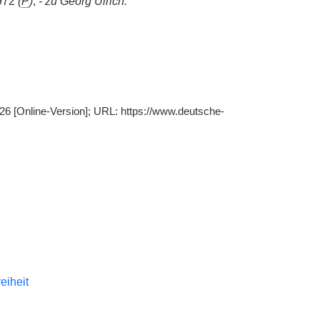
1972
(
P
)
;
- zu Georg Ulrich:
26 [Online-Version]; URL: https://www.deutsche-
reiheit