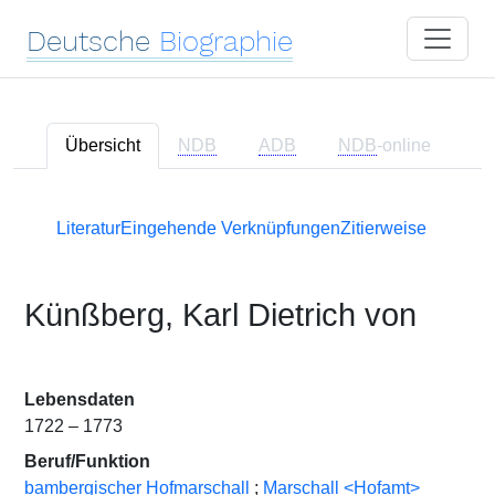
Deutsche
Biographie
Übersicht
NDB
ADB
NDB
-online
Literatur
Eingehende Verknüpfungen
Zitierweise
Künßberg, Karl Dietrich von
Lebensdaten
1722 – 1773
Beruf/Funktion
bambergischer Hofmarschall
;
Marschall <Hofamt>