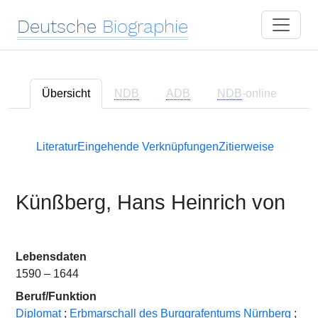
Deutsche
Biographie
Übersicht
NDB
ADB
NDB
-online
Literatur
Eingehende Verknüpfungen
Zitierweise
Künßberg, Hans Heinrich von
Lebensdaten
1590 – 1644
Beruf/Funktion
Diplomat
;
Erbmarschall des Burggrafentums Nürnberg
;