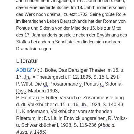
Jahrhundert neun Ausgaben, im 17. Jahrhundert sieben,
davon eine niederdeutsche. Im 18. Jahrhundert erschien
das Werk noch dreimal, zuletzt 1792. Seine größte Rolle
im literarischen Leben Deutschlands hat der Roman von
Pontus und Sidonia von der Mitte des 16. bis zur Mitte
des 17. Jahrhunderts gespielt; neben der Erwähnung des
Stoffes bei anderen Schriftstellern finden sich mehrere
Dramatisierungen.
Literatur
ADB
VI; J. Bolte, Das Danziger Theater im 16.
u.
17.
Jh.
, = Theatergesch. F 12, 1895, S. 15 f., 29 f.;
P. Wüst, Die
dt.
Prosaromane
v.
Pontus
u.
Sidonia,
Diss.
Marburg 1903;
P. Heintz
u.
F. Ritter, Versuch e. Zusammenstellung
d.
dt.
Volksbücher d. 15.
u.
16.
Jh.
, 1924, S. 140-43;
H. Kindermann, Volksbücher vom sterbenden
Rittertum, in: Dt.
Lit.
in Entwicklungsreihen, R. Volks-
u.
Schwankbücher I, 1928, S. 115-236
(
Abdr.
d.
Ausg.
v.
1485)
;