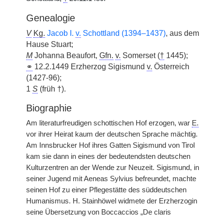
Genealogie
V
Kg.
Jacob I.
v.
Schottland (1394–1437)
, aus dem
Hause Stuart;
M
Johanna Beaufort,
Gfn.
v.
Somerset (
†
1445);
⚭
12.2.1449 Erzherzog Sigismund
v.
Österreich
(1427-96);
1
S
(früh †).
Biographie
Am literaturfreudigen schottischen Hof erzogen, war
E.
vor ihrer Heirat kaum der deutschen Sprache mächtig.
Am Innsbrucker Hof ihres Gatten Sigismund von Tirol
kam sie dann in eines der bedeutendsten deutschen
Kulturzentren an der Wende zur Neuzeit. Sigismund, in
seiner Jugend mit Aeneas Sylvius befreundet, machte
seinen Hof zu einer Pflegestätte des süddeutschen
Humanismus. H. Stainhöwel widmete der Erzherzogin
seine Übersetzung von Boccaccios „De claris