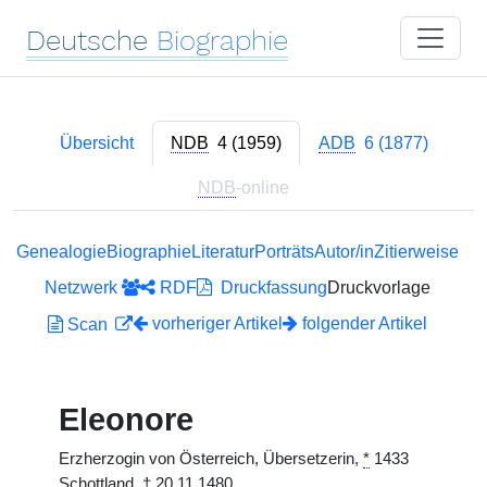
Deutsche
Biographie
Übersicht
NDB
4 (1959)
ADB
6 (1877)
NDB
-online
Genealogie
Biographie
Literatur
Porträts
Autor/in
Zitierweise
Netzwerk
RDF
Druckfassung
Druckvorlage
vorheriger Artikel
folgender Artikel
Scan
Eleonore
Erzherzogin von Österreich, Übersetzerin,
*
1433
Schottland,
†
20.11.1480.