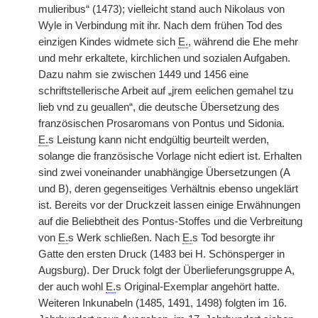
mulieribus“ (1473); vielleicht stand auch Nikolaus von
Wyle in Verbindung mit ihr. Nach dem frühen Tod des
einzigen Kindes widmete sich
E.
, während die Ehe mehr
und mehr erkaltete, kirchlichen und sozialen Aufgaben.
Dazu nahm sie zwischen 1449 und 1456 eine
schriftstellerische Arbeit auf „jrem eelichen gemahel tzu
lieb vnd zu geuallen“, die deutsche Übersetzung des
französischen Prosaromans von Pontus und Sidonia.
E.
s Leistung kann nicht endgültig beurteilt werden,
solange die französische Vorlage nicht ediert ist. Erhalten
sind zwei voneinander unabhängige Übersetzungen (A
und B), deren gegenseitiges Verhältnis ebenso ungeklärt
ist. Bereits vor der Druckzeit lassen einige Erwähnungen
auf die Beliebtheit des Pontus-Stoffes und die Verbreitung
von
E.
s Werk schließen. Nach
E.
s Tod besorgte ihr
Gatte den ersten Druck (1483 bei H. Schönsperger in
Augsburg). Der Druck folgt der Überlieferungsgruppe A,
der auch wohl
E.
s Original-Exemplar angehört hatte.
Weiteren Inkunabeln (1485, 1491, 1498) folgten im 16.