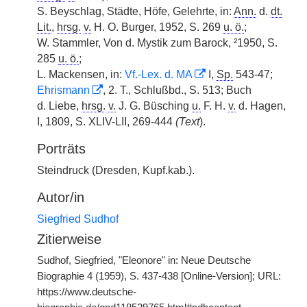
S. Beyschlag, Städte, Höfe, Gelehrte, in:
Ann.
d.
dt.
Lit.
,
hrsg.
v.
H. O. Burger, 1952, S. 269
u. ö.
;
W. Stammler, Von d. Mystik zum Barock, ²1950, S.
285
u. ö.
;
L. Mackensen, in:
Vf.-Lex. d. MA
I,
Sp.
543-47;
Ehrismann
, 2. T., Schlußbd., S. 513; Buch
d.
|
Liebe,
hrsg.
v.
J. G. Büsching
u.
F. H.
v.
d. Hagen,
I, 1809, S. XLIV-LII, 269-444
(Text
).
Porträts
Steindruck (Dresden, Kupf.kab.).
Autor/in
Siegfried Sudhof
Zitierweise
Sudhof, Siegfried, "Eleonore" in: Neue Deutsche
Biographie 4 (1959), S. 437-438 [Online-Version]; URL:
https://www.deutsche-