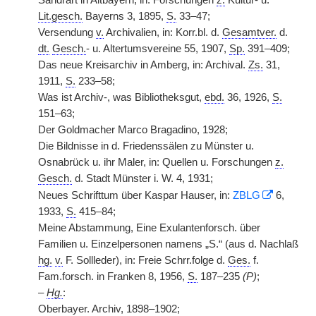
Sandrart in Altbayern, in: Forschungen
z.
Kultur- u.
Lit.gesch.
Bayerns 3, 1895,
S.
33–47;
Versendung
v.
Archivalien, in: Korr.bl. d.
Gesamtver.
d.
dt.
Gesch.
- u. Altertumsvereine 55, 1907,
Sp.
391–409;
Das neue Kreisarchiv in Amberg, in: Archival.
Zs.
31,
1911,
S.
233–58;
Was ist Archiv-, was Bibliotheksgut,
ebd.
36, 1926,
S.
151–63;
Der Goldmacher Marco Bragadino, 1928;
Die Bildnisse in d. Friedenssälen zu Münster u.
Osnabrück u. ihr Maler, in: Quellen u. Forschungen
z.
Gesch.
d. Stadt Münster i. W. 4, 1931;
Neues Schrifttum über Kaspar Hauser, in:
ZBLG
6,
1933,
S.
415–84;
Meine Abstammung, Eine Exulantenforsch. über
Familien u. Einzelpersonen namens „S.“ (aus d. Nachlaß
hg.
v.
F. Sollleder), in: Freie Schrr.folge d.
Ges.
f.
Fam.forsch. in Franken 8, 1956,
S.
187–235
(P)
;
–
Hg.
:
Oberbayer. Archiv, 1898–1902;