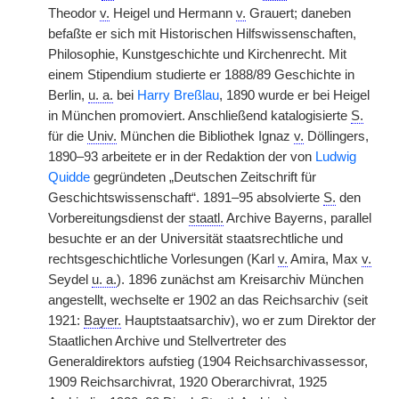
Theodor
v.
Heigel und Hermann
v.
Grauert; daneben
befaßte er sich mit Historischen Hilfswissenschaften,
Philosophie, Kunstgeschichte und Kirchenrecht. Mit
einem Stipendium studierte er 1888/89 Geschichte in
Berlin,
u. a.
bei
Harry Breßlau
, 1890 wurde er bei Heigel
in München promoviert. Anschließend katalogisierte
S.
für die
Univ.
München die Bibliothek Ignaz
v.
Döllingers,
1890–93 arbeitete er in der Redaktion der von
Ludwig
Quidde
gegründeten „Deutschen Zeitschrift für
Geschichtswissenschaft“. 1891–95 absolvierte
S.
den
Vorbereitungsdienst der
staatl.
Archive Bayerns, parallel
besuchte er an der Universität staatsrechtliche und
rechtsgeschichtliche Vorlesungen (Karl
v.
Amira, Max
v.
Seydel
u. a.
). 1896 zunächst am Kreisarchiv München
angestellt, wechselte er 1902 an das Reichsarchiv (seit
1921:
Bayer.
Hauptstaatsarchiv), wo er zum Direktor der
Staatlichen Archive und Stellvertreter des
Generaldirektors aufstieg (1904 Reichsarchivassessor,
1909 Reichsarchivrat, 1920 Oberarchivrat, 1925