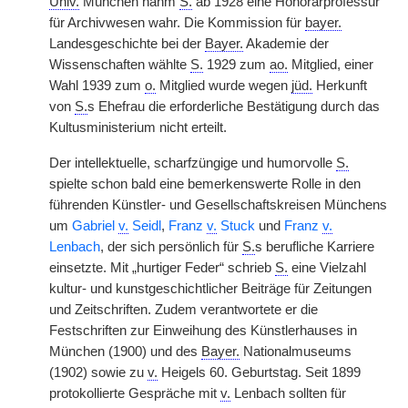
Univ.
München nahm
S.
ab 1928 eine Honorarprofessur
für Archivwesen wahr. Die Kommission für
bayer.
Landesgeschichte bei der
Bayer.
Akademie der
Wissenschaften wählte
S.
1929 zum
ao.
Mitglied, einer
Wahl 1939 zum
o.
Mitglied wurde wegen
jüd.
Herkunft
von
S.
s Ehefrau die erforderliche Bestätigung durch das
Kultusministerium nicht erteilt.
Der intellektuelle, scharfzüngige und humorvolle
S.
spielte schon bald eine bemerkenswerte Rolle in den
führenden Künstler- und Gesellschaftskreisen Münchens
um
Gabriel
v.
Seidl
,
Franz
v.
Stuck
und
Franz
v.
Lenbach
, der sich persönlich für
S.
s berufliche Karriere
einsetzte. Mit „hurtiger Feder“ schrieb
S.
eine Vielzahl
kultur- und kunstgeschichtlicher Beiträge für Zeitungen
und Zeitschriften. Zudem verantwortete er die
Festschriften zur Einweihung des Künstlerhauses in
München (1900) und des
Bayer.
|
Nationalmuseums
(1902) sowie zu
v.
Heigels 60. Geburtstag. Seit 1899
protokollierte Gespräche mit
v.
Lenbach sollten für