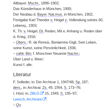
Altbayer.
Mschr.
, 1898–1902;
Das Künstlerhaus in München, 1900;
Der Neubau d.
Bayer.
Nat.mus.
in München, 1902;
Festgabe Karl Theodor
v.
Heigel
z.
Vollendung seines 60.
Lebensj., 1903;
K. Th.
v.
Heigel,
Dt.
Reden, Mit e. Anhang u. Reden über
d. Krieg, 1916;
–
Übers.
: R. de Rensis, Beniamino Gigli, Sein Leben,
seine Kunst, seine Persönlichkeit, 1936;
–
zahlr.
Btrr.
f. Münchner Neueste
Nachrr.
;
Über Land u. Meer;
Kunst f. alle.
Literatur
F. Solleder, in: Der Archivar 1, 1947/48,
Sp.
187;
ders.
, in: Archival.
Zs.
49, 1954,
S.
173–76;
I. Hösl, in:
ZBLG
15, 1949,
S.
195–97;
Leesch, Archivare
;
–
Qu