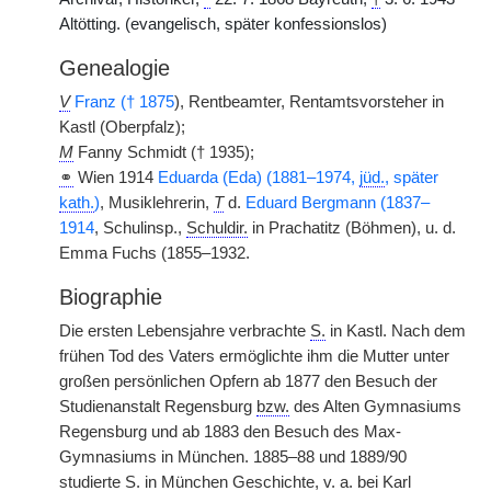
Altötting. (evangelisch, später konfessionslos)
Genealogie
V
Franz († 1875
), Rentbeamter, Rentamtsvorsteher in
Kastl (Oberpfalz);
M
Fanny Schmidt († 1935);
⚭
Wien 1914
Eduarda (Eda) (1881–1974,
jüd.
, später
kath.
)
, Musiklehrerin,
T
d.
Eduard Bergmann (1837–
1914
, Schulinsp.,
Schuldir.
in Prachatitz (Böhmen), u. d.
Emma Fuchs (1855–1932.
Biographie
Die ersten Lebensjahre verbrachte
S.
in Kastl. Nach dem
frühen Tod des Vaters ermöglichte ihm die Mutter unter
großen persönlichen Opfern ab 1877 den Besuch der
Studienanstalt Regensburg
bzw.
des Alten Gymnasiums
Regensburg und ab 1883 den Besuch des Max-
Gymnasiums in München. 1885–88 und 1889/90
studierte
S.
in München Geschichte,
v. a.
bei Karl