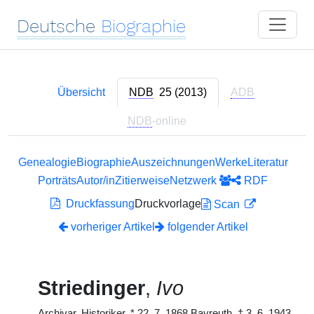
Deutsche
Biographie
Übersicht
NDB
25 (2013)
ADB
NDB
-online
Genealogie
Biographie
Auszeichnungen
Werke
Literatur
Porträts
Autor/in
Zitierweise
Netzwerk
RDF
Druckfassung
Druckvorlage
Scan
vorheriger Artikel
folgender Artikel
Striedinger
,
Ivo
Archivar, Historiker,
*
22. 7. 1868 Bayreuth,
†
3. 6. 1943