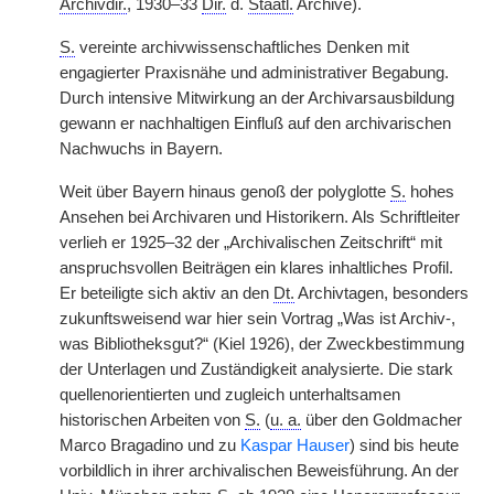
Archivdir.
, 1930–33
Dir.
d.
Staatl.
Archive).
S.
vereinte archivwissenschaftliches Denken mit
engagierter Praxisnähe und administrativer Begabung.
Durch intensive Mitwirkung an der Archivarsausbildung
gewann er nachhaltigen Einfluß auf den archivarischen
Nachwuchs in Bayern.
Weit über Bayern hinaus genoß der polyglotte
S.
hohes
Ansehen bei Archivaren und Historikern. Als Schriftleiter
verlieh er 1925–32 der „Archivalischen Zeitschrift“ mit
anspruchsvollen Beiträgen ein klares inhaltliches Profil.
Er beteiligte sich aktiv an den
Dt.
Archivtagen, besonders
zukunftsweisend war hier sein Vortrag „Was ist Archiv-,
was Bibliotheksgut?“ (Kiel 1926), der Zweckbestimmung
der Unterlagen und Zuständigkeit analysierte. Die stark
quellenorientierten und zugleich unterhaltsamen
historischen Arbeiten von
S.
(
u. a.
über den Goldmacher
Marco Bragadino und zu
Kaspar Hauser
) sind bis heute
vorbildlich in ihrer archivalischen Beweisführung. An der