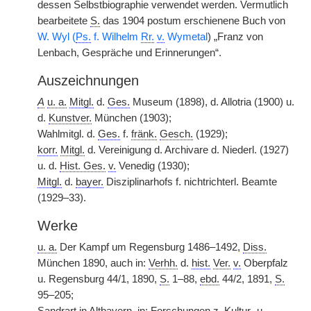
dessen Selbstbiographie verwendet werden. Vermutlich
bearbeitete
S.
das 1904 postum erschienene Buch von
W. Wyl (
Ps.
f. Wilhelm
Rr.
v.
Wymetal
) „Franz von
Lenbach, Gespräche und Erinnerungen“.
Auszeichnungen
A
u. a.
Mitgl.
d.
Ges.
Museum (1898), d. Allotria (1900) u.
d.
Kunstver.
München (1903);
Wahlmitgl. d.
Ges.
f.
fränk.
Gesch.
(1929);
korr.
Mitgl.
d. Vereinigung d. Archivare d. Niederl. (1927)
u. d.
Hist. Ges.
v.
Venedig (1930);
Mitgl.
d.
bayer.
Disziplinarhofs f. nichtrichterl. Beamte
(1929–33).
Werke
u. a.
Der Kampf um Regensburg 1486–1492,
Diss.
München 1890, auch in:
Verhh.
d.
hist.
Ver.
v.
Oberpfalz
u. Regensburg 44/1, 1890,
S.
1–88,
ebd.
44/2, 1891,
S.
95–205;