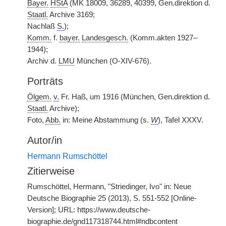
Bayer.
HStA
(MK 18009, 36289, 40399, Gen.direktion d.
Staatl.
Archive 3169;
Nachlaß
S.
);
Komm.
f.
bayer.
Landesgesch.
(Komm.akten 1927–
1944);
Archiv d.
LMU
München (O-XIV-676).
Porträts
Ölgem.
v.
Fr. Haß, um 1916 (München, Gen.direktion d.
Staatl.
Archive);
Foto,
Abb.
in: Meine Abstammung (s.
W
), Tafel XXXV.
Autor/in
Hermann Rumschöttel
Zitierweise
Rumschöttel, Hermann, "Striedinger, Ivo" in: Neue
Deutsche Biographie 25 (2013), S. 551-552 [Online-
Version]; URL: https://www.deutsche-
biographie.de/gnd117318744.html#ndbcontent