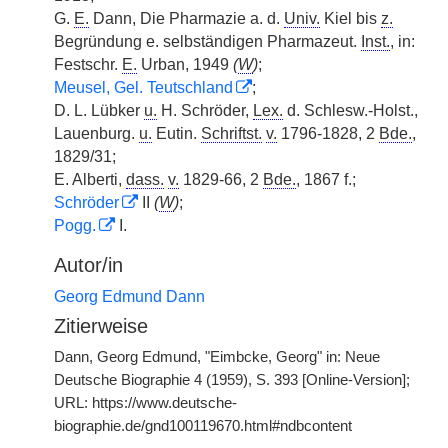
G.
E.
Dann, Die Pharmazie a. d.
Univ.
Kiel bis
z.
Begründung e. selbständigen Pharmazeut.
Inst.
, in:
Festschr.
E.
Urban, 1949
(
W
)
;
Meusel, Gel. Teutschland
;
D. L. Lübker
u.
H. Schröder,
Lex.
d. Schlesw.-Holst.,
Lauenburg.
u.
Eutin.
Schriftst.
v.
1796-1828, 2
Bde.
,
1829/31;
E. Alberti,
dass.
v.
1829-66, 2
Bde.
, 1867 f.;
Schröder
II
(
W
)
;
Pogg.
I.
Autor/in
Georg Edmund Dann
Zitierweise
Dann, Georg Edmund, "Eimbcke, Georg" in: Neue
Deutsche Biographie 4 (1959), S. 393 [Online-Version];
URL: https://www.deutsche-
biographie.de/gnd100119670.html#ndbcontent