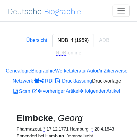
Deutsche
Biographie
Übersicht
NDB
4 (1959)
ADB
NDB
-online
Genealogie
Biographie
Werke
Literatur
Autor/in
Zitierweise
Netzwerk
RDF
Druckfassung
Druckvorlage
vorheriger Artikel
folgender Artikel
Scan
Eimbcke
,
Georg
Pharmazeut,
*
17.12.1771 Hamburg,
†
20.4.1843
Eppendorf bei Hamburg. (evangelisch)