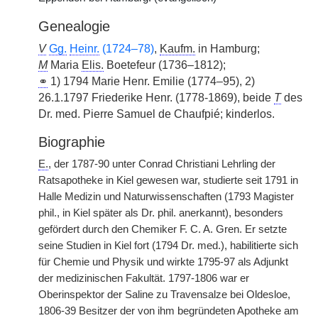
Genealogie
V
Gg.
Heinr.
(1724–78)
,
Kaufm.
in Hamburg;
M
Maria
Elis.
Boetefeur (1736–1812);
⚭
1) 1794 Marie Henr. Emilie (1774–95), 2)
26.1.1797 Friederike Henr. (1778-1869), beide
T
des
Dr. med. Pierre Samuel de Chaufpié; kinderlos.
Biographie
E.
, der 1787-90 unter Conrad Christiani Lehrling der
Ratsapotheke in Kiel gewesen war, studierte seit 1791 in
Halle Medizin und Naturwissenschaften (1793 Magister
phil., in Kiel später als Dr. phil. anerkannt), besonders
gefördert durch den Chemiker F. C. A. Gren. Er setzte
seine Studien in Kiel fort (1794 Dr. med.), habilitierte sich
für Chemie und Physik und wirkte 1795-97 als Adjunkt
der medizinischen Fakultät. 1797-1806 war er
Oberinspektor der Saline zu Travensalze bei Oldesloe,
1806-39 Besitzer der von ihm begründeten Apotheke am