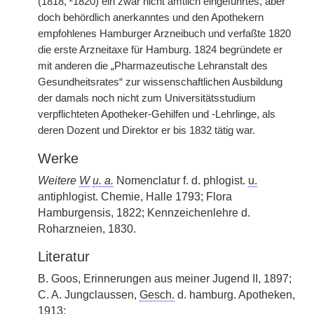
(1818, ²1820) ein zwar nicht amtlich eingeführtes, aber
doch behördlich anerkanntes und den Apothekern
empfohlenes Hamburger Arzneibuch und verfaßte 1820
die erste Arzneitaxe für Hamburg. 1824 begründete er
mit anderen die „Pharmazeutische Lehranstalt des
Gesundheitsrates“ zur wissenschaftlichen Ausbildung
der damals noch nicht zum Universitätsstudium
verpflichteten Apotheker-Gehilfen und -Lehrlinge, als
deren Dozent und Direktor er bis 1832 tätig war.
Werke
Weitere
W
u. a.
Nomenclatur f. d. phlogist.
u.
antiphlogist. Chemie, Halle 1793; Flora
Hamburgensis, 1822; Kennzeichenlehre d.
Roharzneien, 1830.
Literatur
B. Goos, Erinnerungen aus meiner Jugend II, 1897;
C. A. Jungclaussen,
Gesch.
d. hamburg. Apotheken,
1913;