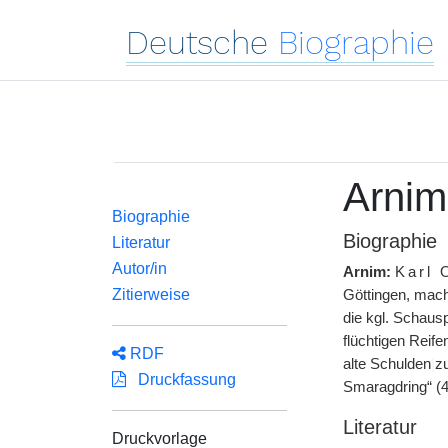
Deutsche
Biographie
Arnim
Biographie
Biographie
Literatur
Autor/in
Arnim:
Karl 
Zitierweise
Göttingen, mach
die kgl. Schaus
flüchtigen Reife
RDF
alte Schulden
|
zu
Druckfassung
Smaragdring“ (
Literatur
Druckvorlage