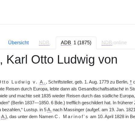
Übersicht
NDB
ADB
1 (1875)
NDB
-online
, Karl Otto Ludwig von
Otto Ludwig v.
A.
, Schriftsteller, geb. 1. Aug. 1779 zu Berlin,
†
d
te Reisen durch Europa, lebte dann als Gesandtschaftsattach
é
in St
piele und machte seit 1835 wieder Reisen durch das südliche Europa,
nden“ (Berlin 1837—1850. 6 Bde.) trefflich geschildert hat. In früherer 
 bezahlen,“ Lustsp. in 5
A.
nach Massinger (aufgef. am 19. Jan. 1821 i
4
A.
), das unter dem Namen
C. Marinof's
am 10. April 1828 in B