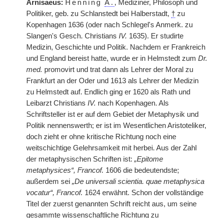
Arnisaeus:
Henning
A.
, Mediziner, Philosoph und
Politiker, geb. zu Schlanstedt bei Halberstadt,
†
zu
Kopenhagen 1636 (oder nach Schlegel's Anmerk. zu
Slangen's Gesch. Christians
IV.
1635). Er studirte
Medizin, Geschichte und Politik. Nachdem er Frankreich
und England bereist hatte, wurde er in Helmstedt zum
Dr.
med.
promovirt und trat dann als Lehrer der Moral zu
Frankfurt an der Oder und 1613 als Lehrer der Medizin
zu Helmstedt auf. Endlich ging er 1620 als Rath und
Leibarzt Christians
IV.
nach Kopenhagen. Als
Schriftsteller ist er auf dem Gebiet der Metaphysik und
Politik nennenswerth; er ist im Wesentlichen Aristoteliker,
doch zieht er ohne kritische Richtung noch eine
weitschichtige Gelehrsamkeit mit herbei. Aus der Zahl
der metaphysischen Schriften ist:
„Epitome
metaphysices“, Francof.
1606 die bedeutendste;
außerdem sei
„De universali scientia. quae metaphysica
vocatur“, Francof.
1624 erwähnt. Schon der vollständige
Titel der zuerst genannten Schrift reicht aus, um seine
gesammte wissenschaftliche Richtung zu