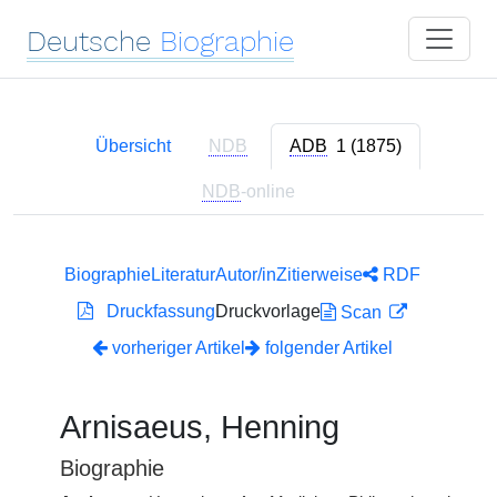
Deutsche
Biographie
Übersicht
NDB
ADB
1 (1875)
NDB
-online
Biographie
Literatur
Autor/in
Zitierweise
RDF
Druckfassung
Druckvorlage
Scan
vorheriger Artikel
folgender Artikel
Arnisaeus, Henning
Biographie