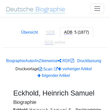
Deutsche
Biographie
Übersicht
NDB
ADB
5 (1877)
NDB
-online
Biographie
Autor/in
Zitierweise
RDF
Druckfassung
Druckvorlage
vorheriger Artikel
Scan
folgender Artikel
Eckhold, Heinrich Samuel
Biographie
Eckhold:
Heinrich Samuel
E.
, Rechtsgelehrter,