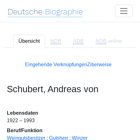
Deutsche
Biographie
Übersicht
NDB
ADB
NDB
-online
Eingehende Verknüpfungen
Zitierweise
Schubert, Andreas von
Lebensdaten
1922 – 1993
Beruf/Funktion
Weingutsbesitzer
;
Gutsherr
;
Winzer