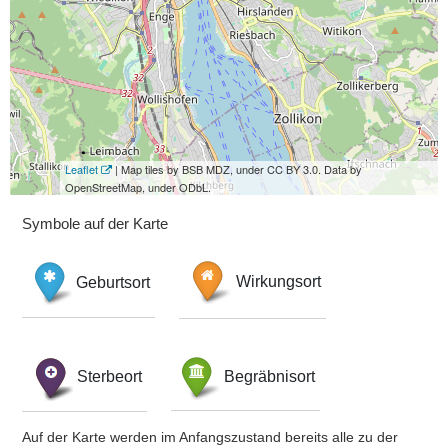
Leaflet
| Map tiles by BSB MDZ, under CC BY 3.0. Data by
OpenStreetMap, under ODbL.
Symbole auf der Karte
Geburtsort
Wirkungsort
Sterbeort
Begräbnisort
Auf der Karte werden im Anfangszustand bereits alle zu der