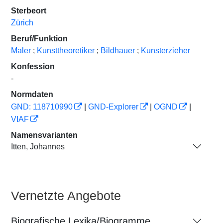
Sterbeort
Zürich
Beruf/Funktion
Maler
;
Kunsttheoretiker
;
Bildhauer
;
Kunsterzieher
Konfession
-
Normdaten
GND: 118710990
|
GND-Explorer
|
OGND
|
VIAF
Namensvarianten
Itten, Johannes
Vernetzte Angebote
Biografische Lexika/Biogramme