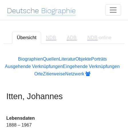
Deutsche
Biographie
Übersicht
NDB
ADB
NDB
-online
Biographien
Quellen
Literatur
Objekte
Porträts
Ausgehende Verknüpfungen
Eingehende Verknüpfungen
Orte
Zitierweise
Netzwerk
Itten, Johannes
Lebensdaten
1888 – 1967