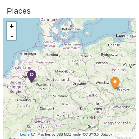
Places
+
-
Leaflet
| Map tiles by BSB MDZ, under CC BY 3.0. Data by