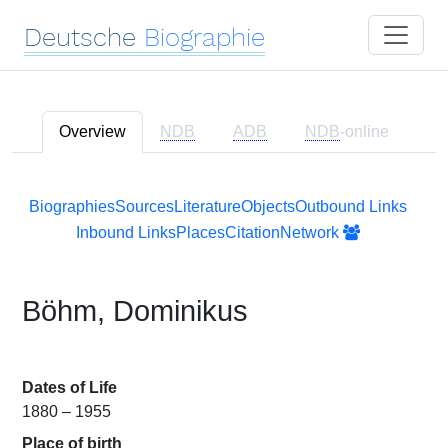
Deutsche
Biographie
Overview
NDB
ADB
NDB
-online
Biographies
Sources
Literature
Objects
Outbound Links
Inbound Links
Places
Citation
Network
Böhm, Dominikus
Dates of Life
1880 – 1955
Place of birth