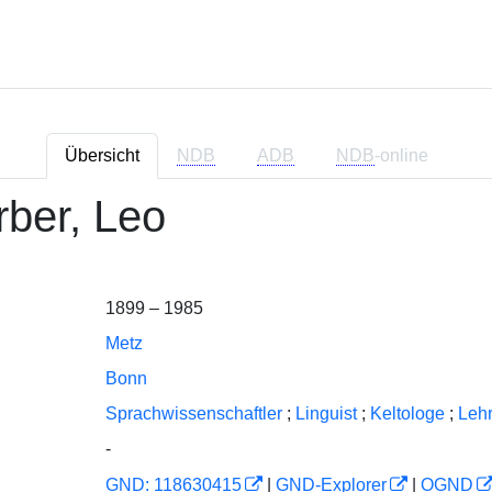
Übersicht
NDB
ADB
NDB
-online
ber, Leo
1899 – 1985
Metz
Bonn
Sprachwissenschaftler
;
Linguist
;
Keltologe
;
Lehr
-
GND: 118630415
|
GND-Explorer
|
OGND