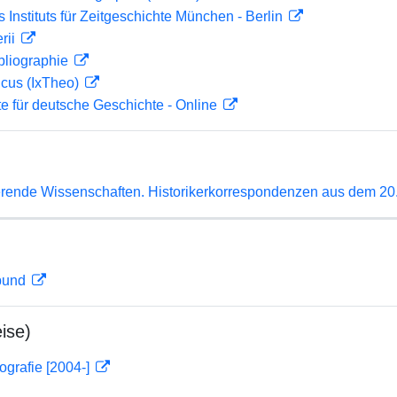
s Instituts für Zeitgeschichte München - Berlin
rii
bliographie
icus (IxTheo)
te für deutsche Geschichte - Online
erende Wissenschaften. Historikerkorrespondenzen aus dem 20.
rbund
ise)
ografie [2004-]