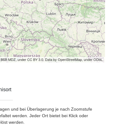
by BSB MDZ, under CC BY 3.0. Data by OpenStreetMap, under ODbL.
isort
etragen und bei Überlagerung je nach Zoomstufe
ltet werden. Jeder Ort bietet bei Klick oder
löst werden.