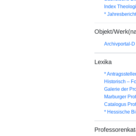
Index Theolog
* Jahresberich
Objekt/Werk(n
Archivportal-
Lexika
* Antragsstel
Historisch – F
Galerie der Pr
Marburger Prof
Catalogus Pro
* Hessische Bi
Professorenkat