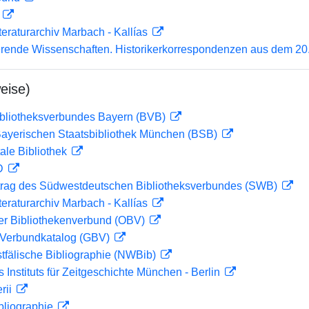
D
teraturarchiv Marbach - Kallías
erende Wissenschaften. Historikerkorrespondenzen aus dem 20.
eise)
ibliotheksverbundes Bayern (BVB)
 Bayerischen Staatsbibliothek München (BSB)
ale Bibliothek
 D
rag des Südwestdeutschen Bibliotheksverbundes (SWB)
teraturarchiv Marbach - Kallías
her Bibliothekenverbund (OBV)
Verbundkatalog (GBV)
tfälische Bibliographie (NWBib)
s Instituts für Zeitgeschichte München - Berlin
rii
bliographie