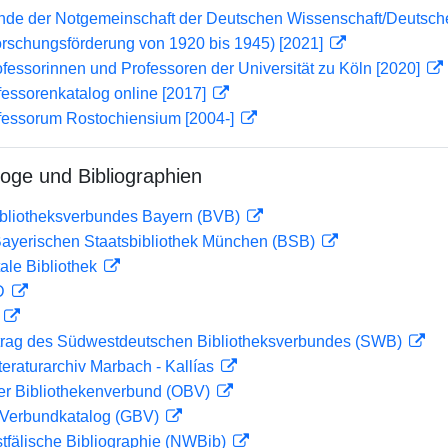
lende der Notgemeinschaft der Deutschen Wissenschaft/Deuts
orschungsförderung von 1920 bis 1945) [2021]
ofessorinnen und Professoren der Universität zu Köln [2020]
essorenkatalog online [2017]
fessorum Rostochiensium [2004-]
loge und Bibliographien
ibliotheksverbundes Bayern (BVB)
 Bayerischen Staatsbibliothek München (BSB)
ale Bibliothek
 D
D
rag des Südwestdeutschen Bibliotheksverbundes (SWB)
teraturarchiv Marbach - Kallías
her Bibliothekenverbund (OBV)
Verbundkatalog (GBV)
tfälische Bibliographie (NWBib)