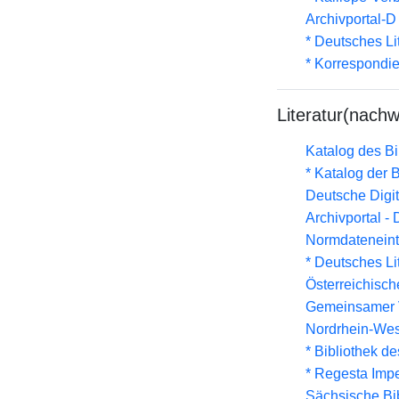
Archivportal-
* Deutsches Li
* Korrespondi
Literatur(nachw
Katalog des B
* Katalog der
Deutsche Digit
Archivportal -
Normdateneint
* Deutsches Li
Österreichisc
Gemeinsamer 
Nordrhein-Wes
* Bibliothek de
* Regesta Impe
Sächsische Bi