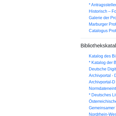
* Antragsstel
Historisch – F
Galerie der Pr
Marburger Prof
Catalogus Pro
Bibliothekskata
Katalog des B
* Katalog der
Deutsche Digit
Archivportal -
Archivportal-
Normdateneint
* Deutsches Li
Österreichisc
Gemeinsamer 
Nordrhein-Wes