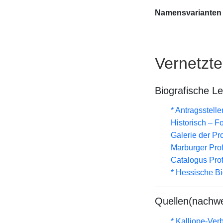
Namensvarianten
Vernetzt
Biografische L
* Antragsstel
Historisch – F
Galerie der Pr
Marburger Prof
Catalogus Pro
* Hessische Bi
Quellen(nachwe
* Kalliope-Ve