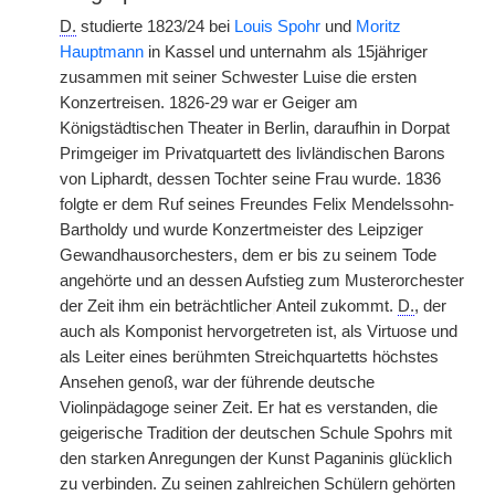
D.
studierte 1823/24 bei
Louis Spohr
und
Moritz
Hauptmann
in Kassel und unternahm als 15jähriger
zusammen mit seiner Schwester Luise die ersten
Konzertreisen. 1826-29 war er Geiger am
Königstädtischen Theater in Berlin, daraufhin in Dorpat
Primgeiger im Privatquartett des livländischen Barons
von Liphardt, dessen Tochter seine Frau wurde. 1836
folgte er dem Ruf seines Freundes Felix Mendelssohn-
Bartholdy und wurde Konzertmeister des Leipziger
Gewandhausorchesters, dem er bis zu seinem Tode
angehörte und an dessen Aufstieg zum Musterorchester
der Zeit ihm ein beträchtlicher
|
Anteil zukommt.
D.
, der
auch als Komponist hervorgetreten ist, als Virtuose und
als Leiter eines berühmten Streichquartetts höchstes
Ansehen genoß, war der führende deutsche
Violinpädagoge seiner Zeit. Er hat es verstanden, die
geigerische Tradition der deutschen Schule Spohrs mit
den starken Anregungen der Kunst Paganinis glücklich
zu verbinden. Zu seinen zahlreichen Schülern gehörten