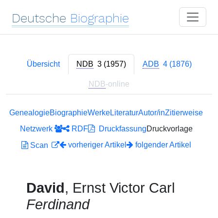
Deutsche
Biographie
Übersicht
NDB
3 (1957)
ADB
4 (1876)
NDB
-online
Genealogie
Biographie
Werke
Literatur
Autor/in
Zitierweise
Netzwerk
RDF
Druckfassung
Druckvorlage
vorheriger Artikel
folgender Artikel
Scan
David
, Ernst Victor Carl
Ferdinand