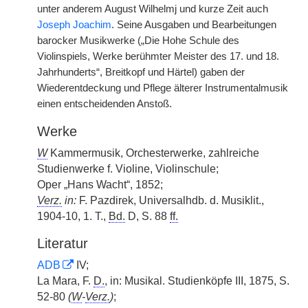
unter anderem August Wilhelmj und kurze Zeit auch
Joseph Joachim
. Seine Ausgaben und Bearbeitungen
barocker Musikwerke („Die Hohe Schule des
Violinspiels, Werke berühmter Meister des 17. und 18.
Jahrhunderts“, Breitkopf und Härtel) gaben der
Wiederentdeckung und Pflege älterer Instrumentalmusik
einen entscheidenden Anstoß.
Werke
W
Kammermusik, Orchesterwerke, zahlreiche
Studienwerke f. Violine, Violinschule;
Oper „Hans Wacht“, 1852;
Verz.
in:
F. Pazdirek, Universalhdb. d. Musiklit.,
1904-10, 1. T.,
Bd.
D, S. 88
ff.
Literatur
ADB
IV;
La Mara, F.
D.
, in: Musikal. Studienköpfe III, 1875, S.
52-80
(
W
-
Verz.
)
;