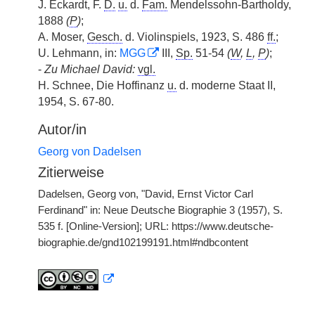
J. Eckardt, F.
D.
u.
d.
Fam.
Mendelssohn-Bartholdy,
1888
(
P
)
;
A. Moser,
Gesch.
d. Violinspiels, 1923, S. 486
ff.
;
U. Lehmann, in:
MGG
III,
Sp.
51-54
(
W
,
L
,
P
)
;
-
Zu Michael David:
vgl.
H. Schnee, Die Hoffinanz
u.
d. moderne Staat II,
1954, S. 67-80.
Autor/in
Georg von Dadelsen
Zitierweise
Dadelsen, Georg von, "David, Ernst Victor Carl
Ferdinand" in: Neue Deutsche Biographie 3 (1957), S.
535 f. [Online-Version]; URL: https://www.deutsche-
biographie.de/gnd102199191.html#ndbcontent