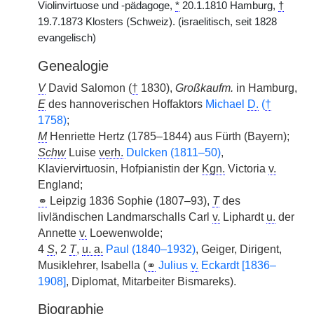
Violinvirtuose und -pädagoge,
*
20.1.1810 Hamburg,
†
19.7.1873 Klosters (Schweiz). (israelitisch, seit 1828
evangelisch)
Genealogie
V
David Salomon (
†
1830),
Großkaufm.
in Hamburg,
E
des hannoverischen Hoffaktors
Michael
D.
(
†
1758)
;
M
Henriette Hertz (1785–1844) aus Fürth (Bayern);
Schw
Luise
verh.
Dulcken (1811–50)
,
Klaviervirtuosin, Hofpianistin der
Kgn.
Victoria
v.
England;
⚭
Leipzig 1836 Sophie (1807–93),
T
des
livländischen Landmarschalls Carl
v.
Liphardt
u.
der
Annette
v.
Loewenwolde;
4
S
, 2
T
,
u. a.
Paul (1840–1932)
, Geiger, Dirigent,
Musiklehrer, Isabella (
⚭
Julius
v.
Eckardt [1836–
1908]
, Diplomat, Mitarbeiter Bismareks).
Biographie